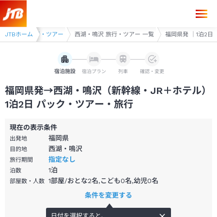
福岡県発→西湖・鳴沢 1泊2日（新幹線・JR＋ホテル）パック・ツアー-
・富士吉田 旅行・ツアー
JTBホーム
西湖・鳴沢 旅行・ツアー 一覧
福岡県発 ｜1泊2日
宿泊施設
宿泊プラン
列車
確認・変更
福岡県発→西湖・鳴沢（新幹線・JR＋ホテル）
1泊2日 パック・ツアー・旅行
現在の表示条件
福岡県
出発地
西湖・鳴沢
目的地
指定なし
旅行期間
1
泊
泊数
1部屋/おとな2名,こども0名,幼児0名
部屋数・人数
条件を変更する
日付を選択すると、