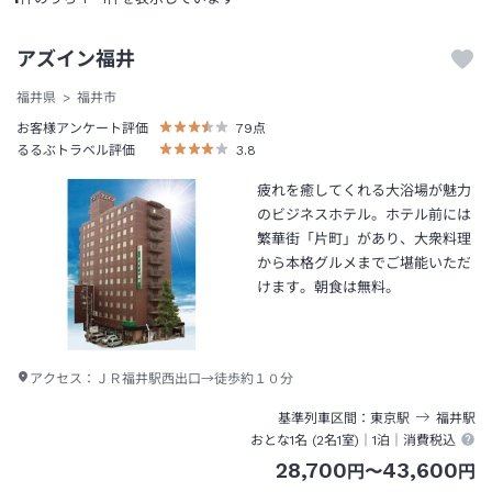
アズイン福井
福井県
福井市
お客様アンケート評価
79
点
るるぶトラベル評価
3.8
疲れを癒してくれる大浴場が魅力
のビジネスホテル。ホテル前には
繁華街「片町」があり、大衆料理
から本格グルメまでご堪能いただ
けます。朝食は無料。
アクセス：
ＪＲ福井駅西出口→徒歩約１０分
基準列車区間
東京
駅
福井
駅
おとな1名 (
2
名1室)｜
1泊
｜消費税込
28,700
43,600
円
〜
円