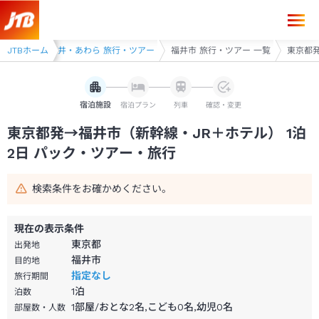
東京都発→福井市 1泊2日（新幹線・JR＋ホテル）パック・ツアー-JTB
行・ツアー
JTBホーム
福井・あわら 旅行・ツアー
福井市 旅行・ツアー 一覧
東京都発
宿泊施設
宿泊プラン
列車
確認・変更
東京都発→福井市（新幹線・JR＋ホテル） 1泊
2日 パック・ツアー・旅行
検索条件をお確かめください。
現在の表示条件
東京都
出発地
福井市
目的地
指定なし
旅行期間
1
泊
泊数
1部屋/おとな2名,こども0名,幼児0名
部屋数・人数