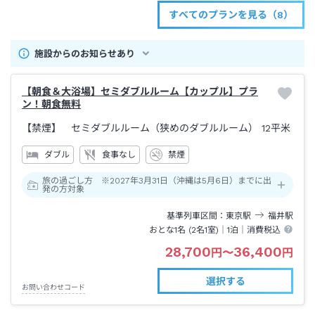
すべてのプランを見る（8）
施設からのお知らせあり
【朝食＆大浴場】セミダブルルーム【カップル】プラ
ン！朝食無料
【禁煙】 セミダブルルーム（狭めのダブルルーム）
12平米
ダブル
食事なし
禁煙
旅の過ごし方 ※2027年3月31日（沖縄は5月6日）までに出
発の方対象
基準列車区間
東京
駅
福井
駅
おとな1名 (
2
名1室)｜
1泊
｜消費税込
28,700
36,400
円
〜
円
選択する
お問い合わせコード