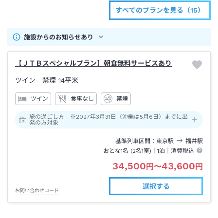
すべてのプランを見る（15）
施設からのお知らせあり
【ＪＴＢスペシャルプラン】朝食無料サービスあり
ツイン 禁煙
14平米
ツイン
食事なし
禁煙
旅の過ごし方 ※2027年3月31日（沖縄は5月6日）までに出
発の方対象
基準列車区間
東京
駅
福井
駅
おとな1名 (
2
名1室)｜
1泊
｜消費税込
34,500
43,600
円
〜
円
選択する
お問い合わせコード