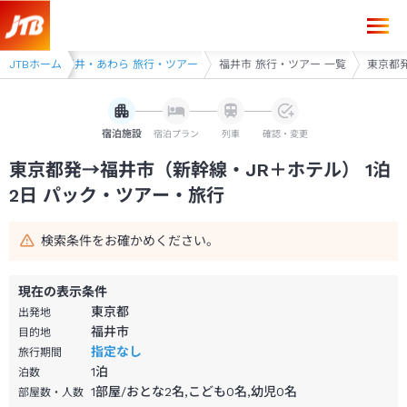
東京都発→福井市 1泊2日（新幹線・JR＋ホテル）パック・ツアー-JTB
行・ツアー
JTBホーム
福井・あわら 旅行・ツアー
福井市 旅行・ツアー 一覧
東京都発
宿泊施設
宿泊プラン
列車
確認・変更
東京都発→福井市（新幹線・JR＋ホテル） 1泊
2日 パック・ツアー・旅行
検索条件をお確かめください。
現在の表示条件
東京都
出発地
福井市
目的地
指定なし
旅行期間
1
泊
泊数
1部屋/おとな2名,こども0名,幼児0名
部屋数・人数