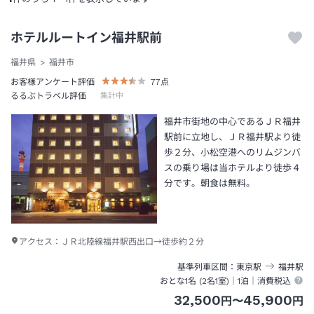
ホテルルートイン福井駅前
福井県
福井市
お客様アンケート評価
77
点
るるぶトラベル評価
集計中
福井市街地の中心であるＪＲ福井
駅前に立地し、ＪＲ福井駅より徒
歩２分、小松空港へのリムジンバ
スの乗り場は当ホテルより徒歩４
分です。朝食は無料。
アクセス：
ＪＲ北陸線福井駅西出口→徒歩約２分
基準列車区間
東京
駅
福井
駅
おとな1名 (
2
名1室)｜
1泊
｜消費税込
32,500
45,900
円
〜
円