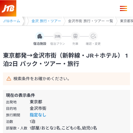
東京都発→金沢市街 1泊2日（新幹線・JR＋ホテル）パック・ツアー-J
県 旅行・ツアー
JTBホーム
金沢 旅行・ツアー
金沢市街 旅行・ツアー 一覧
東京都発
宿泊施設
宿泊プラン
列車
確認・変更
東京都発→金沢市街（新幹線・JR＋ホテル） 1
泊2日 パック・ツアー・旅行
検索条件をお確かめください。
現在の表示条件
東京都
出発地
金沢市街
目的地
指定なし
旅行期間
1
泊
泊数
1部屋/おとな2名,こども0名,幼児0名
部屋数・人数