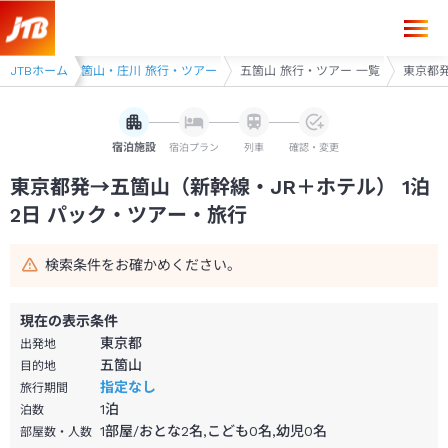
東京都発→五箇山 1泊2日（新幹線・JR＋ホテル）パック・ツアー-JTB
ー
JTBホーム
砺波・五箇山・庄川 旅行・ツアー
五箇山 旅行・ツアー 一覧
東京都発
宿泊施設
宿泊プラン
列車
確認・変更
東京都発→五箇山（新幹線・JR＋ホテル） 1泊
2日 パック・ツアー・旅行
検索条件をお確かめください。
現在の表示条件
東京都
出発地
五箇山
目的地
指定なし
旅行期間
1
泊
泊数
1部屋/おとな2名,こども0名,幼児0名
部屋数・人数