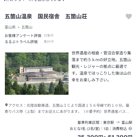
五箇山温泉 国民宿舎 五箇山荘
富山県
五箇山
お客様アンケート評価
対象外
るるぶトラベル評価
集計中
世界遺産の相倉・菅沼合掌造り集
落まで約５ｋｍの好立地。五箇山
観光・レジャーの拠点に最適で
す。温泉でほっこりした後は山の
幸をお楽しみ下さい。
アクセス：
北陸自動車道、五箇山ＩＣより国道１５６号線で約１０分。最
寄りバス停（上梨）までお迎えにあがります。（※要予約）世界遺産バスを
ご利用くださいませ。詳しくはご予約時にお問合せください。
基準列車区間
東京
駅
富山
駅
おとな1名 (
2
名1室)｜
1泊
｜消費税込