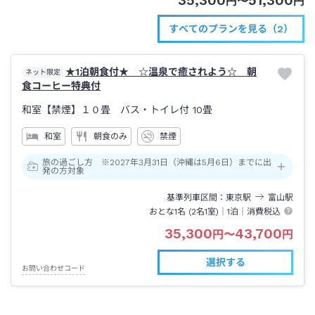
35,300
51,300
円
〜
円
すべてのプランを見る（2）
★1泊朝食付★ ☆温泉で癒されよう☆ 朝
ネット限定
食コーヒー特典付
和室【禁煙】１０畳 バス・トイレ付
10畳
和室
朝食のみ
禁煙
旅の過ごし方 ※2027年3月31日（沖縄は5月6日）までに出
発の方対象
基準列車区間
東京
駅
富山
駅
おとな1名 (
2
名1室)｜
1泊
｜消費税込
35,300
43,700
円
〜
円
選択する
お問い合わせコード