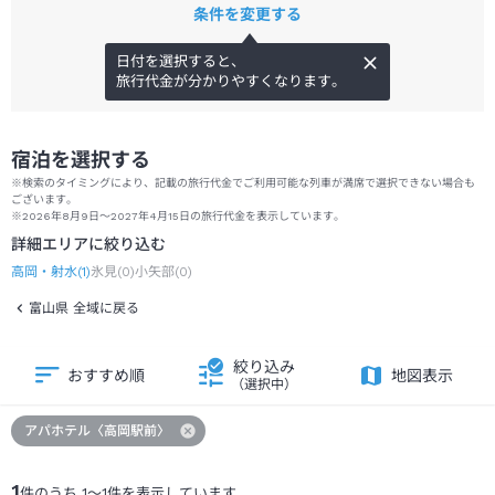
条件を変更する
日付を選択すると、
旅行代金が分かりやすくなります。
宿泊を選択する
※検索のタイミングにより、記載の旅行代金でご利用可能な列車が満席で選択できない場合も
ございます。
※2026年8月9日～2027年4月15日の旅行代金を表示しています。
詳細エリアに絞り込む
高岡・射水
(
1
)
氷見
(
0
)
小矢部
(
0
)
富山県 全域に戻る
絞り込み
おすすめ順
地図表示
（選択中）
アパホテル〈高岡駅前〉
1
件のうち
1
～
1
件を表示しています