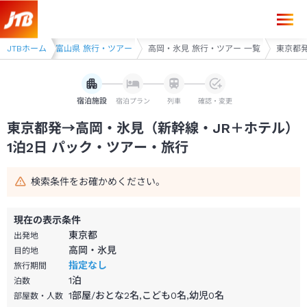
東京都発→高岡・氷見 1泊2日（新幹線・JR＋ホテル）パック・ツアー-
JTBホーム
富山県
富山県 旅行・ツアー
高岡・氷見 旅行・ツアー 一覧
東京都発
宿泊施設
宿泊プラン
列車
確認・変更
東京都発→高岡・氷見（新幹線・JR＋ホテル）
1泊2日 パック・ツアー・旅行
検索条件をお確かめください。
現在の表示条件
東京都
出発地
高岡・氷見
目的地
指定なし
旅行期間
1
泊
泊数
1部屋/おとな2名,こども0名,幼児0名
部屋数・人数