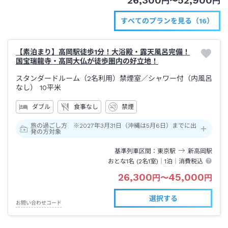
26,300
52,900
円
〜
円
すべてのプランを見る（16）
【素泊まり】高岡駅徒歩1分！大浴殿・露天風呂完備！
国宝瑞龍寺・高岡大仏が徒歩圏内の好立地！
スタンダードルーム（2名利用）禁煙室
／シャワー付（内風呂
なし）
10平米
ダブル
食事なし
禁煙
旅の過ごし方 ※2027年3月31日（沖縄は5月6日）までに出
発の方対象
基準列車区間
東京
駅
新高岡
駅
おとな1名 (
2
名1室)｜
1泊
｜消費税込
26,300
45,000
円
〜
円
選択する
お問い合わせコード