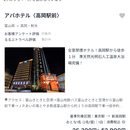
アパホテル〈高岡駅前〉
富山県
高岡・射水
お客様アンケート評価
対象外
るるぶトラベル評価
集計中
全室禁煙ホテル！高岡駅から徒歩
１分 準天然光明石人工温泉大浴
場完備！
アクセス：
富山きときと空港→富山地鉄バス富山きときと空港から富山駅
前下車→ＪＲあいの風とやま鉄道富山駅から約１５分高岡駅下車→徒歩約１
分
基準列車区間
東京
駅
新高岡
駅
おとな1名 (
2
名1室)｜
1泊
｜消費税込