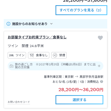
28,200
37,800
円
〜
円
すべてのプランを見る（2）
施設からのお知らせあり
お部屋タイプお約束プラン／食事なし
ツイン 禁煙
24.8平米
ツイン
食事なし
禁煙
旅の過ごし方 ※2027年3月31日（沖縄は5月6日）までに出
発の方対象
基準列車区間
東京
駅
黒部宇奈月温泉
駅
おとな1名 (
2
名1室)｜
1泊
｜消費税込
28,200
36,200
円
〜
円
選択する
お問い合わせコード