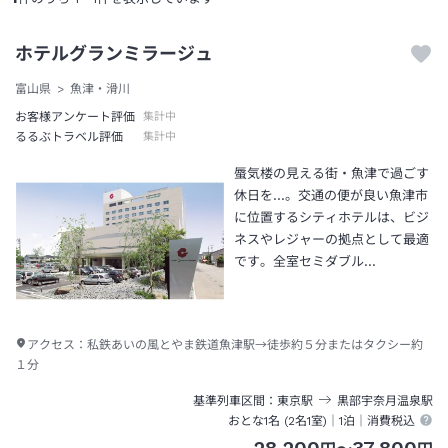
ホテルグランミラージュ
富山県
魚津・滑川
お客様アンケート評価
集計中
るるぶトラベル評価
集計中
蜃気楼の見える街・魚津で過ごす
休日を…。交通の便が良い魚津市
に位置するシティホテルは、ビジ
ネスやレジャーの拠点として最適
です。全室セミダブル…
アクセス：
私鉄あいの風とやま鉄道魚津駅→徒歩約５分またはタクシー約
１分
基準列車区間
東京
駅
黒部宇奈月温泉
駅
おとな1名 (
2
名1室)｜
1泊
｜消費税込