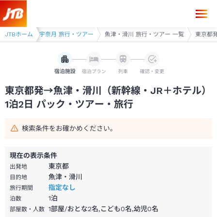
東京都発→魚津・滑川 1泊2日（新幹線・JR＋ホテル）パック・ツアー-
アー
JTBホーム
黒部・宇奈月 旅行・ツアー
魚津・滑川 旅行・ツアー 一覧
東京都発
宿泊施設
宿泊プラン
列車
確認・変更
東京都発→魚津・滑川（新幹線・JR＋ホテル）
1泊2日 パック・ツアー・旅行
検索条件をお確かめください。
現在の表示条件
東京都
出発地
魚津・滑川
目的地
指定なし
旅行期間
1
泊
泊数
1部屋/おとな2名,こども0名,幼児0名
部屋数・人数