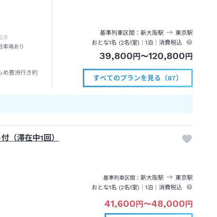
基準列車区間
新大阪
駅
東京
駅
温泉
おとな1名 (
2
名1室)｜
1泊
｜消費税込
駐車場あり
39,800
120,800
円
〜
円
もめ豊洲行き約
すべてのプランを見る（87）
ト付（滞在中1回）
新大阪
駅
東京
駅
基準列車区間
おとな1名 (
2
名1室)｜
1泊
｜消費税込
41,600
48,000
円
〜
円