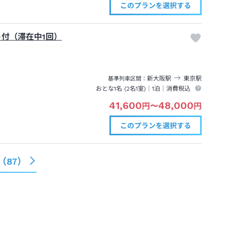
このプランを
選択する
ト付（滞在中1回）
新大阪
駅
東京
駅
基準列車区間
おとな1名 (
2
名1室)｜
1泊
｜消費税込
41,600
48,000
円
〜
円
このプランを
選択する
（
87
）