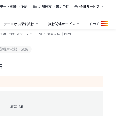
モート相談
・予約
店舗検索
・来店予約
会員サービス
すべて
テーマから探す旅行
旅行関連サービス
有明・豊洲 旅行・ツアー 一覧
大阪府発 ｜1泊2日
旅程の確認・変更
行
泊数
1
泊