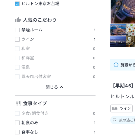
ヒルトン東京お台場
人気のこだわり
禁煙ルーム
1
ツイン
1
和室
0
和洋室
0
施設か
温泉
0
露天風呂付客室
0
【早期45
ヒルトンル
食事タイプ
ツイン
夕食/朝食付き
0
旅の過ご
朝食のみ
1
食事なし
1