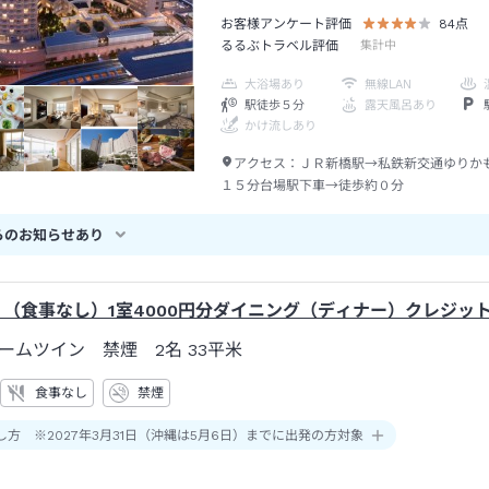
お客様アンケート評価
84
点
るるぶトラベル評価
集計中
大浴場あり
無線LAN
駅徒歩５分
露天風呂あり
かけ流しあり
アクセス：
ＪＲ新橋駅→私鉄新交通ゆりか
１５分台場駅下車→徒歩約０分
らのお知らせあり
】（食事なし）1室4000円分ダイニング（ディナー）クレジッ
ームツイン 禁煙 2名
33平米
食事なし
禁煙
し方 ※2027年3月31日（沖縄は5月6日）までに出発の方対象