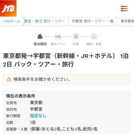
東京都発→宇都宮 1泊2日（新幹線・JR＋ホテル）パック・ツアー-JTB
行・ツアー
JTBホーム
宇都宮・鹿沼 旅行・ツアー
宇都宮 旅行・ツアー 一覧
東京都発
宿泊施設
宿泊プラン
列車
確認・変更
東京都発→宇都宮（新幹線・JR＋ホテル） 1泊
2日 パック・ツアー・旅行
検索条件をお確かめください。
現在の表示条件
東京都
出発地
宇都宮
目的地
指定なし
旅行期間
1
泊
泊数
1部屋/おとな2名,こども0名,幼児0名
部屋数・人数