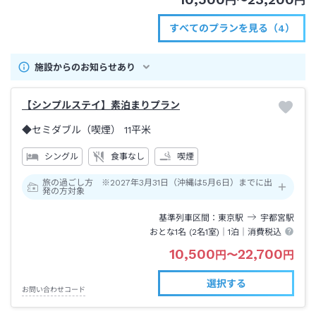
円
〜
円
すべてのプランを見る（4）
施設からのお知らせあり
【シンプルステイ】素泊まりプラン
◆セミダブル（喫煙）
11平米
シングル
食事なし
喫煙
旅の過ごし方 ※2027年3月31日（沖縄は5月6日）までに出
発の方対象
基準列車区間
東京
駅
宇都宮
駅
おとな1名 (
2
名1室)｜
1泊
｜消費税込
10,500
22,700
円
〜
円
選択する
お問い合わせコード