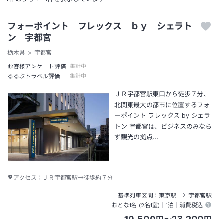
フォーポイント フレックス ｂｙ シェラト
ン 宇都宮
栃木県
宇都宮
お客様アンケート評価
集計中
るるぶトラベル評価
集計中
ＪＲ宇都宮駅東口から徒歩７分、
北関東最大の都市に位置するフォ
ーポイント フレックス by シェラ
トン 宇都宮は、ビジネスのみなら
ず観光の拠点…
アクセス：
ＪＲ宇都宮駅→徒歩約７分
基準列車区間
東京
駅
宇都宮
駅
おとな1名 (
2
名1室)｜
1泊
｜消費税込
10,500
23,200