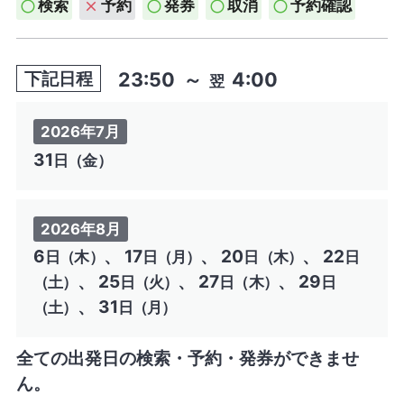
検索
予約
発券
取消
予約確認
23:50
～
4:00
下記日程
翌
2026年7月
31
日（金）
2026年8月
6
、 17
、 20
、 22
日（木）
日（月）
日（木）
日
、 25
、 27
、 29
（土）
日（火）
日（木）
日
、 31
（土）
日（月）
全ての出発日の検索・予約・発券ができませ
ん。