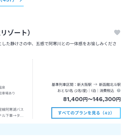
立リゾート）
とした静けさの中、五感で阿寒川との一体感をお愉しみくださ
基準列車区間
新大阪
駅
新函館北斗
駅
温泉
おとな1名 (
2
名1室)｜
1泊
｜消費税込
駐車場あり
81,400
146,300
円
〜
円
室線阿寒湖バス
すべてのプランを見る（42）
ナル下車→タク