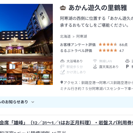
あかん遊久の里鶴雅
阿寒湖の西側に位置する「あかん遊久
承するおもてなしをご堪能ください。
北海道
阿寒湖
お客様アンケート評価
88
点
るるぶトラベル評価
4.7
大浴場あり
無線LAN
駅徒歩５分
露天風呂あり
かけ流しあり
アクセス：
釧路空港→阿寒バス釧路空港か
ミナル行き約７５分阿寒湖バスセンター下車
またはタクシー約５分
らのお知らせあり
会席「雄峰」（12／31～1／1はお正月料理）・岩盤スパ利用