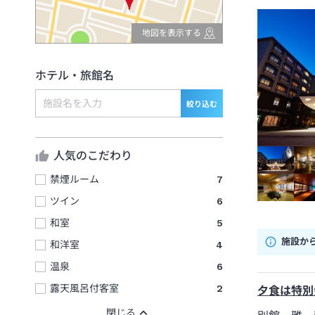
地図を表示する
ホテル・旅館名
絞り込む
人気のこだわり
禁煙ルーム
7
ツイン
6
和室
5
施設か
和洋室
4
温泉
6
露天風呂付客室
2
夕食は特別