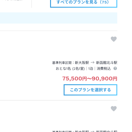
すべてのプランを見る（75）
新大阪
駅
新函館北斗
駅
基準列車区間
おとな1名 (
2
名1室)｜
1泊
｜消費税込
75,500
90,900
円
〜
円
このプランを
選択する