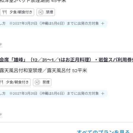
和洋室2ベッド禁煙湖側
45平米
夕食/朝食付き
禁煙
し方 ※2027年3月31日（沖縄は5月6日）までに出発の方対象
ド
会席「雄峰」（12／31～1／1はお正月料理）・岩盤スパ利用
露天風呂付和室禁煙
／露天風呂付
52平米
夕食/朝食付き
禁煙
し方 ※2027年3月31日（沖縄は5月6日）までに出発の方対象
ド
すべてのプランを見る