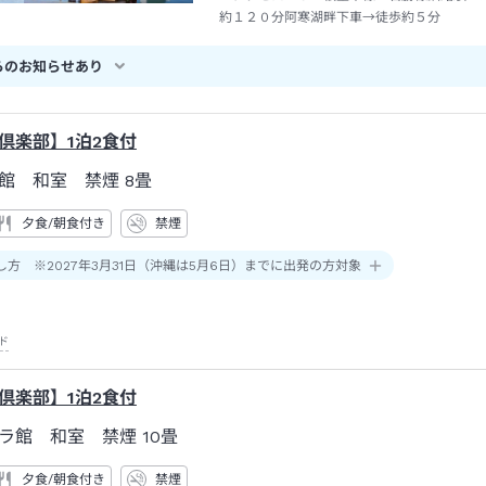
約１２０分阿寒湖畔下車→徒歩約５分
らのお知らせあり
倶楽部】1泊2食付
館 和室 禁煙
8畳
夕食/朝食付き
禁煙
し方 ※2027年3月31日（沖縄は5月6日）までに出発の方対象
ド
倶楽部】1泊2食付
ラ館 和室 禁煙
10畳
夕食/朝食付き
禁煙