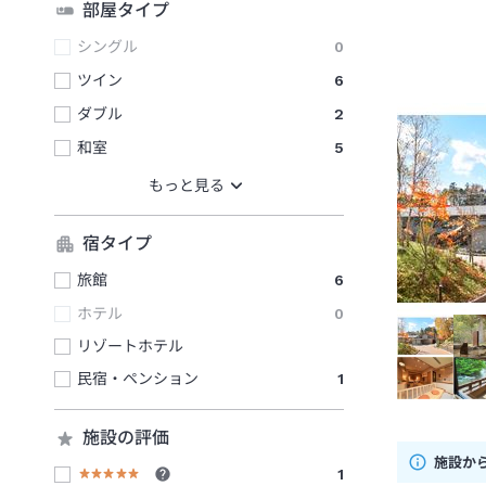
部屋タイプ
シングル
0
ツイン
6
ダブル
2
和室
5
宿タイプ
旅館
6
ホテル
0
リゾートホテル
民宿・ペンション
1
施設の評価
施設か
1