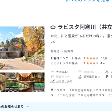
ラビスタ阿寒川（共
ただ、川と温泉があるだけの森に。凛
い。
北海道
阿寒湖
お客様アンケート評価
85
点
るるぶトラベル評価
4.4
大浴場あり
無線LAN
駅徒歩５分
露天風呂あり
かけ流しあり
アクセス：
ＪＲ根室線釧路駅→バスＪＲ根
ターミナル行き約１２０分阿寒湖バスターミ
シー約５分
らのお知らせあり