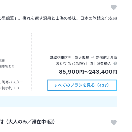
の里鶴雅」。疲れを癒す温泉と山海の美味、日本の旅館文化を継
基準列車区間
新大阪
駅
新函館北斗
駅
温泉
おとな1名 (
2
名1室)｜
1泊
｜消費税込
駐車場あり
85,900
243,400
円
〜
円
ら阿寒バスター
すべてのプランを見る（437）
→徒歩約１０分
券付（大人のみ／滞在中1回）