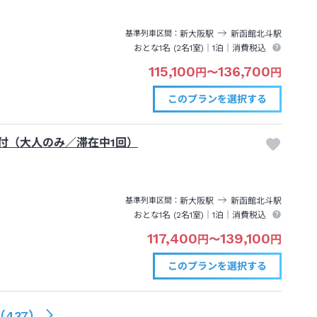
新大阪
駅
新函館北斗
駅
基準列車区間
おとな1名 (
2
名1室)｜
1泊
｜消費税込
115,100
136,700
円
〜
円
このプランを
選択する
券付（大人のみ／滞在中1回）
新大阪
駅
新函館北斗
駅
基準列車区間
おとな1名 (
2
名1室)｜
1泊
｜消費税込
117,400
139,100
円
〜
円
このプランを
選択する
（
437
）