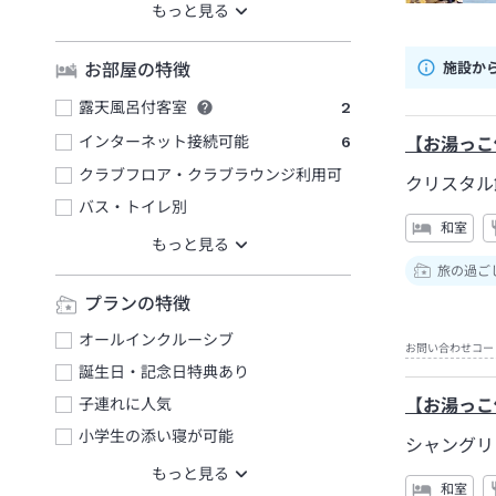
施設か
お部屋の特徴
露天風呂付客室
2
インターネット接続可能
6
【お湯っこ
クラブフロア・クラブラウンジ利用可
クリスタル
バス・トイレ別
和室
旅の過ご
プランの特徴
オールインクルーシブ
お問い合わせコー
誕生日・記念日特典あり
子連れに人気
【お湯っこ
小学生の添い寝が可能
シャングリ
和室