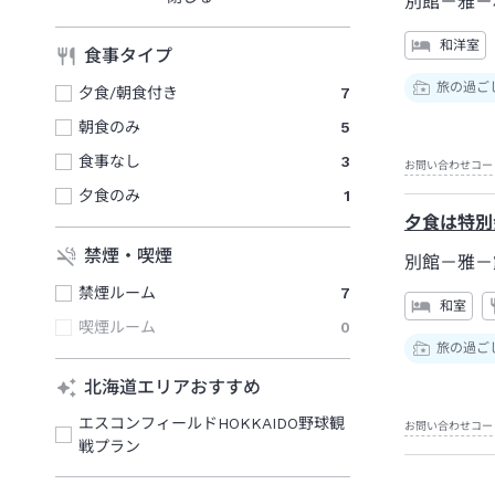
別館－雅－
和洋室
食事タイプ
旅の過ご
夕食/朝食付き
7
朝食のみ
5
食事なし
3
お問い合わせコー
夕食のみ
1
夕食は特別
禁煙・喫煙
別館－雅－
禁煙ルーム
7
和室
喫煙ルーム
0
旅の過ご
北海道エリアおすすめ
エスコンフィールドHOKKAIDO野球観
お問い合わせコー
戦プラン