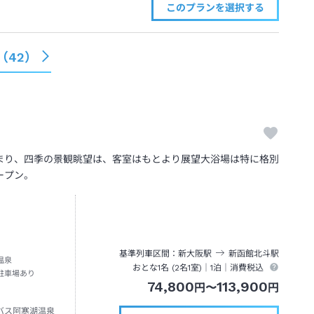
このプランを
選択する
（
42
）
まり、四季の景観眺望は、客室はもとより展望大浴場は特に格別
ープン。
基準列車区間
新大阪
駅
新函館北斗
駅
温泉
おとな1名 (
2
名1室)｜
1泊
｜消費税込
駐車場あり
74,800
113,900
円
〜
円
バス阿寒湖温泉