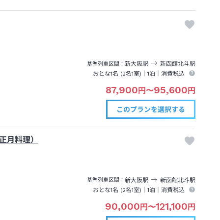
新大阪
駅
新函館北斗
駅
基準列車区間
おとな1名 (
2
名1室)｜
1泊
｜消費税込
87,900
95,600
円
〜
円
このプランを
選択する
お正月料理）
新大阪
駅
新函館北斗
駅
基準列車区間
おとな1名 (
2
名1室)｜
1泊
｜消費税込
90,000
121,100
円
〜
円