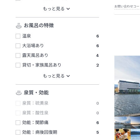
お問い合わせコー
お風呂の特徴
温泉
6
大浴場あり
6
露天風呂あり
4
貸切・家族風呂あり
2
泉質・効能
泉質：硫黄泉
0
泉質：酸性泉
0
効能：関節痛
6
効能：病後回復期
5