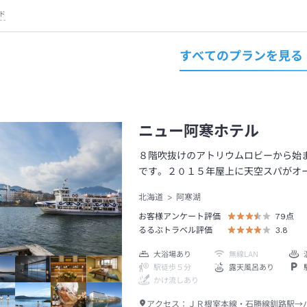
ド
すべてのプランを見る
ニュー阿寒ホテル
８階吹抜けのアトリウムロビーから始
です。２０１５年屋上に天空スパがオ
北海道
阿寒湖
お客様アンケート評価
79
点
るるぶトラベル評価
3.8
大浴場あり
無線LAN
駅徒歩５分
露天風呂あり
かけ流しあり
アクセス：
ＪＲ根室本線・石勝線釧路駅→