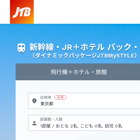
新幹線・JR＋ホテル パック
（ダイナミックパッケージJTBMySTYLE）
飛行機
＋ホテル・旅館
出発地
部屋数・人数