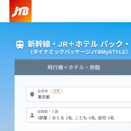
新幹線・JR＋ホテル パック
（ダイナミックパッケージJTBMySTYLE）
飛行機
＋ホテル・旅館
出発地
部屋数・人数