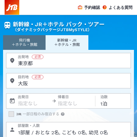
予約確認
よくある質問
新幹線・JR＋ホテル パック・ツアー
（ダイナミックパッケージJTBMySTYLE）
飛行機
新幹線・JR
＋ホテル・旅館
＋ホテル・旅館
出発地
目的地
出発日
帰着日
泊数
一部日程のみ宿泊する
部屋数・人数