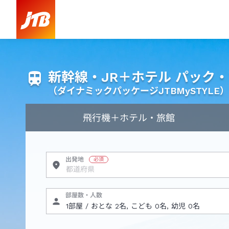
新幹線・JR＋ホテル パック
（ダイナミックパッケージJTBMySTYLE）
飛行機
＋ホテル・旅館
出発地
部屋数・人数