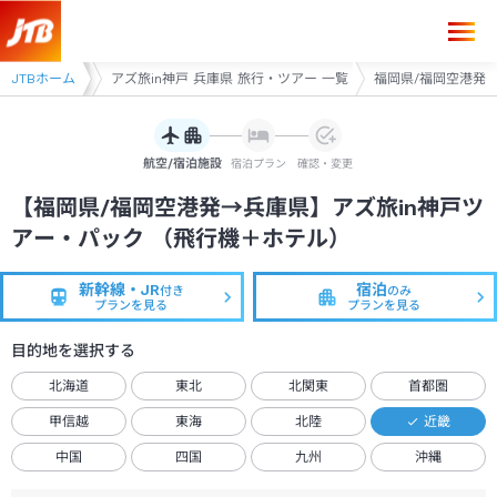
近畿
JTBホーム
兵庫県
アズ旅in神戸 兵庫県 旅行・ツアー 一覧
福岡県/福岡空港発
航空/宿泊施設
宿泊プラン
確認・変更
【福岡県/福岡空港発→兵庫県】アズ旅in神戸ツ
アー・パック （飛行機＋ホテル）
新幹線・JR
宿泊
付き
のみ
プランを見る
プランを見る
目的地を選択する
北海道
東北
北関東
首都圏
甲信越
東海
北陸
近畿
中国
四国
九州
沖縄