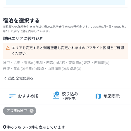
宿泊を選択する
※往復ANA航空券付きまたは往復JAL航空券付きの旅行代金です。2026年8月11日～2027年8
月5日の旅行代金を表示しています。
詳細エリアに絞り込む
エリアを変更すると到着空港も変更されますのでフライト区間をご確認
ください。
神戸・六甲・有馬
(
0
)
宝塚・西宮
(
0
)
明石・東播磨
(
0
)
姫路・西播磨
(
0
)
丹波・篠山
(
0
)
但馬
(
0
)
城崎・山陰海岸
(
0
)
淡路島
(
0
)
近畿 全域に戻る
絞り込み
おすすめ順
地図表示
（選択中）
アズ旅in神戸
0
件のうち
0
～
0
件を表示しています