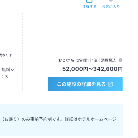
共有する
お気に入り
異なりま
おとな1名 (
2
名1室)｜
1泊
｜消費税込
52,000
342,600
円
〜
円
：無料シ
：３
この施設の詳細を見る
（お帰り）のみ事前予約制です。詳細はホテルホームページ