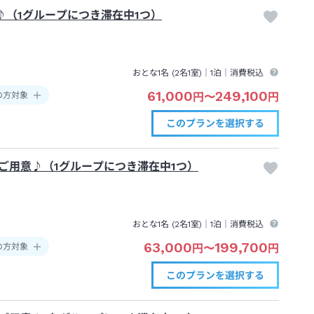
（1グループにつき滞在中1つ）
おとな1名 (
2
名1室)｜
1泊
｜消費税込
61,000
249,100
の方対象
円
〜
円
このプランを
選択する
ご用意♪（1グループにつき滞在中1つ）
おとな1名 (
2
名1室)｜
1泊
｜消費税込
63,000
199,700
の方対象
円
〜
円
このプランを
選択する