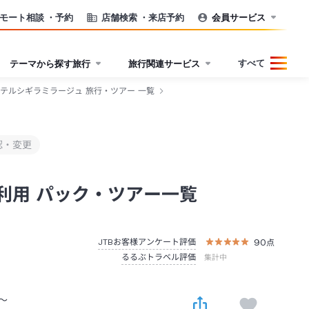
モート相談
・予約
店舗検索
・来店予約
会員サービス
すべて
テーマから探す旅行
旅行関連サービス
テルシギラミラージュ 旅行・ツアー 一覧
認・変更
利用 パック・ツアー一覧
90
JTBお客様アンケート評価
点
るるぶトラベル評価
集計中
～