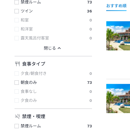
禁煙ルーム
73
おすすめ順
ツイン
36
和室
0
和洋室
0
露天風呂付客室
0
食事タイプ
夕食/朝食付き
0
朝食のみ
73
食事なし
0
夕食のみ
0
禁煙・喫煙
禁煙ルーム
73