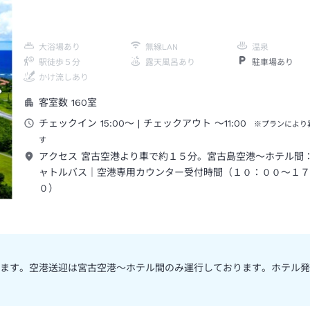
大浴場あり
無線LAN
温泉
駅徒歩５分
露天風呂あり
駐車場あり
かけ流しあり
客室数
160
室
チェックイン
15:00
～
| チェックアウト
～
11:00
※プランにより
す
アクセス
宮古空港より車で約１５分。宮古島空港～ホテル間
ャトルバス｜空港専用カウンター受付時間（１０：００～１７
０）
ます。空港送迎は宮古空港～ホテル間のみ運行しております。ホテル発