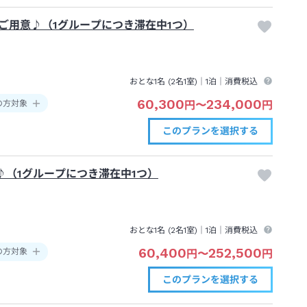
ご用意♪（1グループにつき滞在中1つ）
おとな1名 (
2
名1室)｜
1泊
｜消費税込
60,300
234,000
の方対象
円
〜
円
このプランを
選択する
（1グループにつき滞在中1つ）
おとな1名 (
2
名1室)｜
1泊
｜消費税込
60,400
252,500
の方対象
円
〜
円
このプランを
選択する