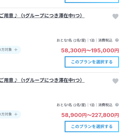
ご用意♪（1グループにつき滞在中1つ）
おとな1名 (
2
名1室)｜
1泊
｜消費税込
58,300
195,000
の方対象
円
〜
円
このプランを
選択する
ご用意♪（1グループにつき滞在中1つ）
おとな1名 (
2
名1室)｜
1泊
｜消費税込
58,900
227,800
の方対象
円
〜
円
このプランを
選択する