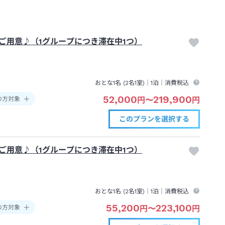
ご用意♪（1グループにつき滞在中1つ）
おとな1名 (
2
名1室)｜
1泊
｜消費税込
52,000
219,900
の方対象
円
〜
円
このプランを
選択する
ご用意♪（1グループにつき滞在中1つ）
おとな1名 (
2
名1室)｜
1泊
｜消費税込
55,200
223,100
の方対象
円
〜
円