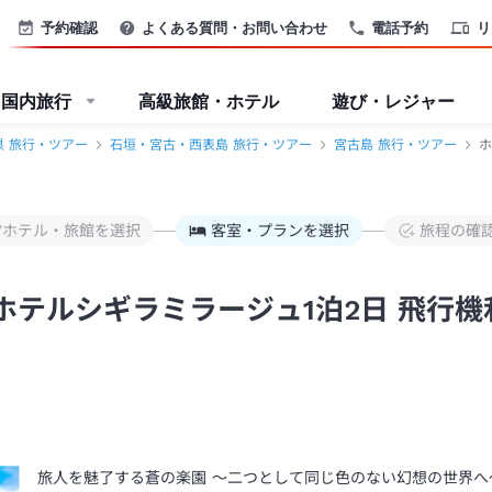
機＋ホテル）パック・ツアー-JTB
予約確認
よくある質問・お問い合わせ
電話予約
リ
国内旅行
高級旅館・ホテル
遊び・レジャー
県 旅行・ツアー
石垣・宮古・西表島 旅行・ツアー
宮古島 旅行・ツアー
ホ
/ホテル・旅館を選択
客室・プランを選択
旅程の確
ホテルシギラミラージュ1泊2日 飛行機
旅人を魅了する蒼の楽園 ～二つとして同じ色のない幻想の世界へ