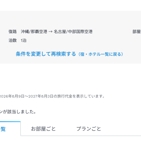
復路
沖縄/那覇空港 → 名古屋/中部国際空港
部屋
泊数
1
泊
条件を変更して再検索する
（宿・ホテル一覧に戻る）
2026年8月9日
～
2027年8月3日
の旅行代金を表示しています。
ンが該当しました。
お部屋ごと
プランごと
一覧