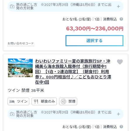
旅の過ごし方 ※2027年3月31日（沖縄は5月6日）までに出
発の方対象
おとな1名 (
2
名1室)｜
1泊
｜消費税込
63,300
236,000
円
〜
円
選択する
お問い合わせコード
わいわいファミリー夏の家族旅行SP・沖
縄美ら海水族館入館券付（旅行期間中1
回）【1泊・2連泊限定】（朝食付）利用
券7，000円相当付♪／こどもおひとり滞
在中1回
ツイン 禁煙
38平米
ツイン
朝食のみ
禁煙
旅の過ごし方 ※2027年3月31日（沖縄は5月6日）までに出
発の方対象
おとな1名 (
2
名1室)｜
1泊
｜消費税込