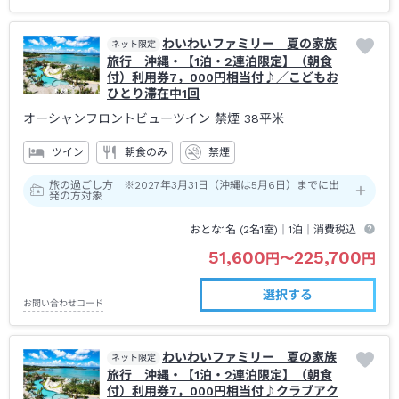
わいわいファミリー 夏の家族
ネット限定
旅行 沖縄・【1泊・2連泊限定】（朝食
付）利用券7，000円相当付♪／こどもお
ひとり滞在中1回
オーシャンフロントビューツイン 禁煙
38平米
ツイン
朝食のみ
禁煙
旅の過ごし方 ※2027年3月31日（沖縄は5月6日）までに出
発の方対象
おとな1名 (
2
名1室)｜
1泊
｜消費税込
51,600
225,700
円
〜
円
選択する
お問い合わせコード
わいわいファミリー 夏の家族
ネット限定
旅行 沖縄・【1泊・2連泊限定】（朝食
付）利用券7，000円相当付♪クラブアク