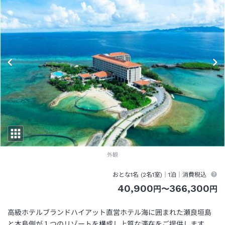
外観
おとな1名 (
2
名1室)｜
1泊
｜消費税込
40,900
366,300
円
〜
円
高級ホテルブランドハイアット直営ホテル海に囲まれた瀬良垣島
と本島側が１つのリゾートを構成し上質な滞在をご提供します