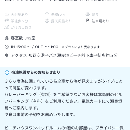
大浴場あり
無線LAN
温泉
駅徒歩５分
露天風呂あり
駐車場あり
かけ流しあり
客室数
343
室
IN
15:00
～
/ OUT
～
11:00
※プランにより異なります
アクセス
那覇空港→バス瀬良垣ビーチ前下車→徒歩約５分
宿泊施設からのお知らせあり
３６０度海に囲まれている為全室から海が見えますがタイプによ
って眺望が変わります。
バレーパーキング（有料）をご希望でないお客様は本島側のセル
フパーキング（有料）をご利用ください。電気カートにて瀬良垣
島へご案内します。
夕食は事前の予約をお薦めいたします。
ビーチハウスワンベッドルームの1階のお部屋は、プライバシー保