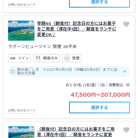
選択する
お問い合わせコード
早期60（朝食付）記念日の方にはお菓子
をご用意（滞在中1回）／朝食をランチに
変更OK♪
ラグーンビューツイン 禁煙
38平米
ツイン
朝食のみ
禁煙
旅の過ごし方 ※2027年3月31日（沖縄は5月6日）までに出
発の方対象
おとな1名 (
2
名1室)｜
1泊
｜消費税込
47,500
207,000
円
〜
円
選択する
お問い合わせコード
（朝食付）記念日の方にはお菓子をご用
意（滞在中1回）／朝食をランチに変更