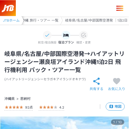
岐阜県/名古屋/中部国際空港発→ハイアットリージェンシー瀬良垣アイラ
垣アイランド沖縄 旅行・ツアー 一覧
JTBホーム
岐阜県/名古屋/中部国際空港発 ｜1泊2日
宿泊プラン
航空/宿泊施設
確認・変更
岐阜県/名古屋/中部国際空港発→ハイアットリ
ージェンシー瀬良垣アイランド沖縄1泊2日 飛
行機利用 パック・ツアー一覧
ハイアットリージェンシーセラガキアイランドオキナワ
共有する
お気に入り
沖縄県
恩納村
地図
92
点
4.2
1
/
10