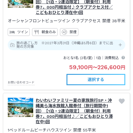
回）【1泊・2連泊限定】（朝食付）利用
券7，000円相当付♪クラブアクセス付／
こどもおひとり滞在中1回
オーシャンフロントビューツイン クラブアクセス 禁煙
38平米
ツイン
朝食のみ
禁煙
旅の過ごし方 ※2027年3月31日（沖縄は5月6日）までに出
発の方対象
おとな1名 (
2
名1室)｜
1泊
｜消費税込
59,100
226,600
円
〜
円
選択する
お問い合わせコード
わいわいファミリー夏の家族旅行SP・沖
縄美ら海水族館入館券付（旅行期間中1
回）【1泊・2連泊限定】（朝食付）利用
券7，000円相当付♪／こどもおひとり滞
在中1回
1ベッドルームビーチハウスツイン 禁煙
55平米