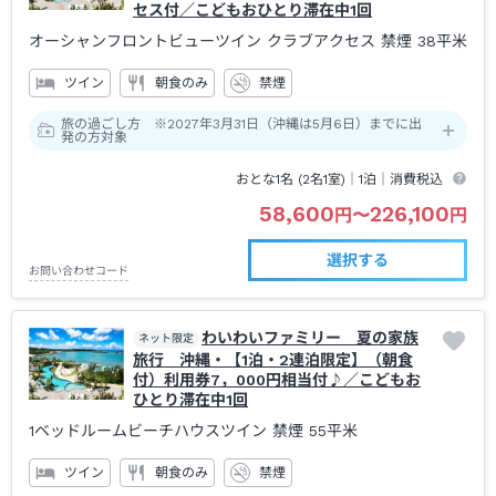
セス付／こどもおひとり滞在中1回
オーシャンフロントビューツイン クラブアクセス 禁煙
38平米
ツイン
朝食のみ
禁煙
旅の過ごし方 ※2027年3月31日（沖縄は5月6日）までに出
発の方対象
おとな1名 (
2
名1室)｜
1泊
｜消費税込
58,600
226,100
円
〜
円
選択する
お問い合わせコード
わいわいファミリー 夏の家族
ネット限定
旅行 沖縄・【1泊・2連泊限定】（朝食
付）利用券7，000円相当付♪／こどもお
ひとり滞在中1回
1ベッドルームビーチハウスツイン 禁煙
55平米
ツイン
朝食のみ
禁煙