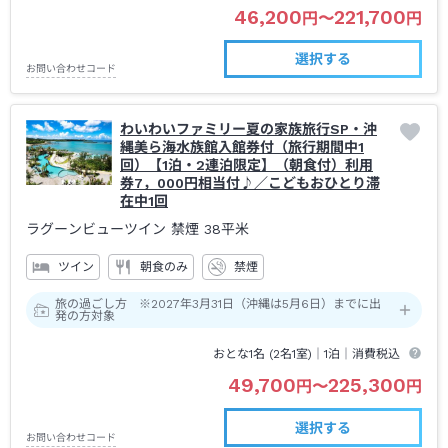
46,200
221,700
円
〜
円
選択する
お問い合わせコード
わいわいファミリー夏の家族旅行SP・沖
縄美ら海水族館入館券付（旅行期間中1
回）【1泊・2連泊限定】（朝食付）利用
券7，000円相当付♪／こどもおひとり滞
在中1回
ラグーンビューツイン 禁煙
38平米
ツイン
朝食のみ
禁煙
旅の過ごし方 ※2027年3月31日（沖縄は5月6日）までに出
発の方対象
おとな1名 (
2
名1室)｜
1泊
｜消費税込
49,700
225,300
円
〜
円
選択する
お問い合わせコード