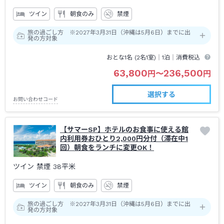
ツイン
朝食のみ
禁煙
旅の過ごし方 ※2027年3月31日（沖縄は5月6日）までに出
発の方対象
おとな1名 (
2
名1室)｜
1泊
｜消費税込
63,800
236,500
円
〜
円
選択する
お問い合わせコード
【サマーSP】ホテルのお食事に使える館
内利用券おひとり2,000円分付（滞在中1
回）朝食をランチに変更OK！
ツイン 禁煙
38平米
ツイン
朝食のみ
禁煙
旅の過ごし方 ※2027年3月31日（沖縄は5月6日）までに出
発の方対象