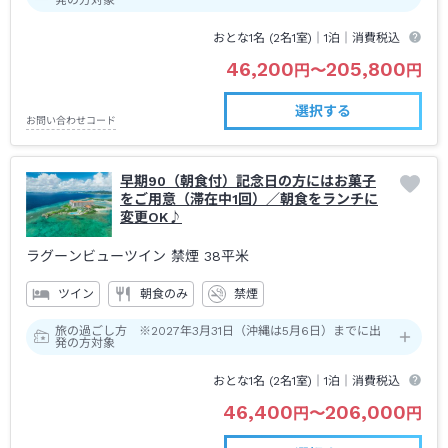
おとな1名 (
2
名1室)｜
1泊
｜消費税込
46,200
205,800
円
〜
円
選択する
お問い合わせコード
早期90（朝食付）記念日の方にはお菓子
をご用意（滞在中1回）／朝食をランチに
変更OK♪
ラグーンビューツイン 禁煙
38平米
ツイン
朝食のみ
禁煙
旅の過ごし方 ※2027年3月31日（沖縄は5月6日）までに出
発の方対象
おとな1名 (
2
名1室)｜
1泊
｜消費税込
46,400
206,000
円
〜
円