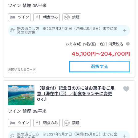
ツイン 禁煙
38平米
ツイン
朝食のみ
禁煙
旅の過ごし方 ※2027年3月31日（沖縄は5月6日）までに出
発の方対象
おとな1名 (
2
名1室)｜
1泊
｜消費税込
45,100
204,700
円
〜
円
選択する
お問い合わせコード
（朝食付）記念日の方にはお菓子をご用
意（滞在中1回）／朝食をランチに変更
OK♪
ツイン 禁煙
38平米
ツイン
朝食のみ
禁煙
旅の過ごし方 ※2027年3月31日（沖縄は5月6日）までに出
発の方対象