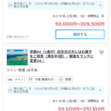
旅の過ごし方 ※2027年3月31日（沖縄は5月6日）までに出
発の方対象
おとな1名 (
2
名1室)｜
1泊
｜消費税込
50,000
209,500
円
〜
円
選択する
お問い合わせコード
早期90（2食付）記念日の方にはお菓子
をご用意（滞在中1回）／朝食をランチに
変更OK♪
ツイン 禁煙
38平米
ツイン
夕食/朝食付き
禁煙
旅の過ごし方 ※2027年3月31日（沖縄は5月6日）までに出
発の方対象
おとな1名 (
2
名1室)｜
1泊
｜消費税込
50,500
210,100
円
〜
円