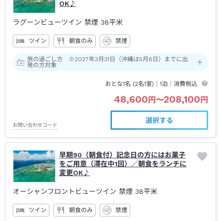
OK♪
ラグーンビューツイン 禁煙
38平米
ツイン
朝食のみ
禁煙
旅の過ごし方 ※2027年3月31日（沖縄は5月6日）までに出
発の方対象
おとな1名 (
2
名1室)｜
1泊
｜消費税込
48,600
208,100
円
〜
円
選択する
お問い合わせコード
早期90（朝食付）記念日の方にはお菓子
をご用意（滞在中1回）／朝食をランチに
変更OK♪
オーシャンフロントビューツイン 禁煙
38平米
ツイン
朝食のみ
禁煙