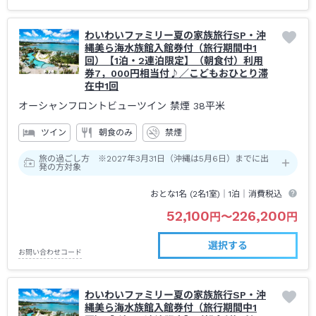
わいわいファミリー夏の家族旅行SP・沖
縄美ら海水族館入館券付（旅行期間中1
回）【1泊・2連泊限定】（朝食付）利用
券7，000円相当付♪／こどもおひとり滞
在中1回
オーシャンフロントビューツイン 禁煙
38平米
ツイン
朝食のみ
禁煙
旅の過ごし方 ※2027年3月31日（沖縄は5月6日）までに出
発の方対象
おとな1名 (
2
名1室)｜
1泊
｜消費税込
52,100
226,200
円
〜
円
選択する
お問い合わせコード
わいわいファミリー夏の家族旅行SP・沖
縄美ら海水族館入館券付（旅行期間中1