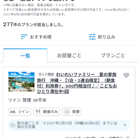
※特に記載のない場合、客室は風呂・トイレ付です。
※
すべて往復ANA航空券付きまたは往復JAL航空券付きの旅行代金です。
2026年8月9日
～
2027年8月3日
の旅行代金を表示しています。
277
件のプランが該当しました。
おすすめ順
絞り込み
お部屋ごと
プランごと
一覧
わいわいファミリー 夏の家族
ネット限定
旅行 沖縄・【1泊・2連泊限定】（朝食
付）利用券7，000円相当付♪／こどもお
ひとり滞在中1回
ツイン 禁煙
38平米
ツイン
朝食のみ
禁煙
旅の過ごし方 ※2027年3月31日（沖縄は5月6日）までに出
発の方対象