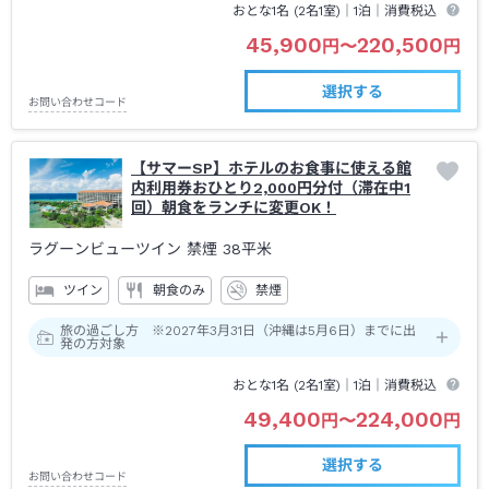
おとな1名 (
2
名1室)｜
1泊
｜消費税込
45,900
220,500
円
〜
円
選択する
お問い合わせコード
【サマーSP】ホテルのお食事に使える館
内利用券おひとり2,000円分付（滞在中1
回）朝食をランチに変更OK！
ラグーンビューツイン 禁煙
38平米
ツイン
朝食のみ
禁煙
旅の過ごし方 ※2027年3月31日（沖縄は5月6日）までに出
発の方対象
おとな1名 (
2
名1室)｜
1泊
｜消費税込
49,400
224,000
円
〜
円
選択する
お問い合わせコード