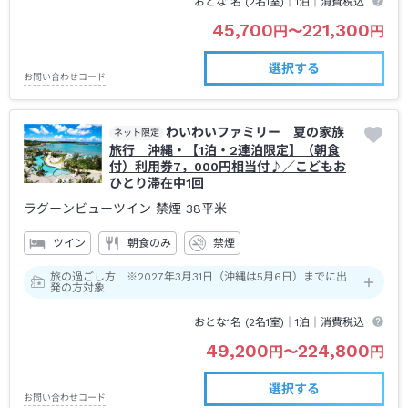
おとな1名 (
2
名1室)｜
1泊
｜消費税込
45,700
221,300
円
〜
円
選択する
お問い合わせコード
わいわいファミリー 夏の家族
ネット限定
旅行 沖縄・【1泊・2連泊限定】（朝食
付）利用券7，000円相当付♪／こどもお
ひとり滞在中1回
ラグーンビューツイン 禁煙
38平米
ツイン
朝食のみ
禁煙
旅の過ごし方 ※2027年3月31日（沖縄は5月6日）までに出
発の方対象
おとな1名 (
2
名1室)｜
1泊
｜消費税込
49,200
224,800
円
〜
円
選択する
お問い合わせコード