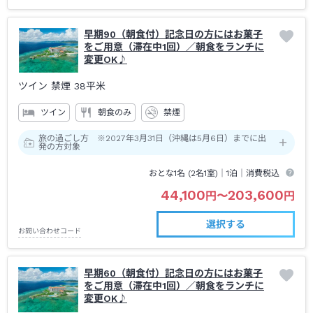
早期90（朝食付）記念日の方にはお菓子
をご用意（滞在中1回）／朝食をランチに
変更OK♪
ツイン 禁煙
38平米
ツイン
朝食のみ
禁煙
旅の過ごし方 ※2027年3月31日（沖縄は5月6日）までに出
発の方対象
おとな1名 (
2
名1室)｜
1泊
｜消費税込
44,100
203,600
円
〜
円
選択する
お問い合わせコード
早期60（朝食付）記念日の方にはお菓子
をご用意（滞在中1回）／朝食をランチに
変更OK♪