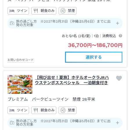
ツイン
朝食のみ
禁煙
旅の過ごし方 ※2027年3月31日（沖縄は5月6日）までに出
発の方対象
おとな1名 (
2
名1室)｜
1泊
｜消費税込
36,700
186,700
円
〜
円
選択する
お問い合わせコード
【飛び出せ！夏旅】ホテルオークラJRハ
ウステンボススペシャル 一泊朝食付き
プレミアム パークビューツイン 禁煙
28平米
ツイン
朝食のみ
禁煙
旅の過ごし方 ※2027年3月31日（沖縄は5月6日）までに出
発の方対象