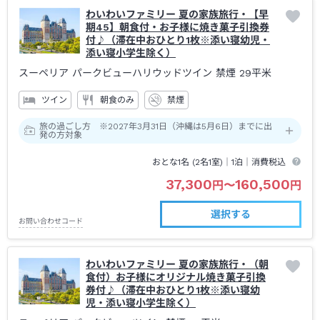
わいわいファミリー 夏の家族旅行・【早
期45】朝食付・お子様に焼き菓子引換券
付♪（滞在中おひとり1枚※添い寝幼児・
添い寝小学生除く）
スーペリア パークビューハリウッドツイン 禁煙
29平米
ツイン
朝食のみ
禁煙
旅の過ごし方 ※2027年3月31日（沖縄は5月6日）までに出
発の方対象
おとな1名 (
2
名1室)｜
1泊
｜消費税込
37,300
160,500
円
〜
円
選択する
お問い合わせコード
わいわいファミリー 夏の家族旅行・（朝
食付）お子様にオリジナル焼き菓子引換
券付♪（滞在中おひとり1枚※添い寝幼
児・添い寝小学生除く）