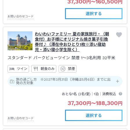
37,300
160,500
円
〜
円
選択する
お問い合わせコード
わいわいファミリー 夏の家族旅行・（朝
食付）お子様にオリジナル焼き菓子引換
券付♪（滞在中おひとり1枚※添い寝幼
児・添い寝小学生除く）
スタンダード パークビューツイン 禁煙 1～3名利用
32平米
ツイン
朝食のみ
禁煙
旅の過ごし方 ※2027年3月31日（沖縄は5月6日）までに出
発の方対象
おとな1名 (
2
名1室)｜
1泊
｜消費税込
37,300
188,300
円
〜
円
選択する
お問い合わせコード