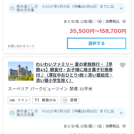
旅の過ごし方 ※2027年3月31日（沖縄は5月6日）までに出
発の方対象
おとな1名 (
2
名1室)｜
1泊
｜消費税込
35,500
158,700
円
〜
円
選択する
お問い合わせコード
わいわいファミリー 夏の家族旅行・【早
期45】朝食付・お子様に焼き菓子引換券
付♪（滞在中おひとり1枚※添い寝幼児・
添い寝小学生除く）
スーペリア パークビューツイン 禁煙
32平米
ツイン
朝食のみ
禁煙
旅の過ごし方 ※2027年3月31日（沖縄は5月6日）までに出
発の方対象
おとな1名 (
2
名1室)｜
1泊
｜消費税込