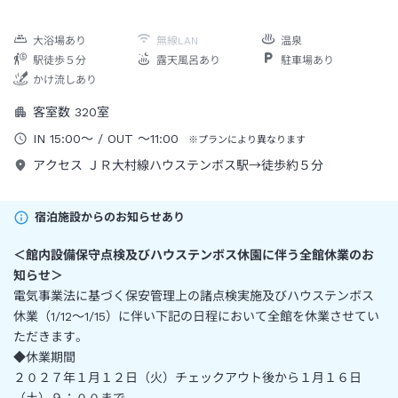
大浴場あり
無線LAN
温泉
駅徒歩５分
露天風呂あり
駐車場あり
かけ流しあり
客室数
320
室
IN
15:00
～
/ OUT
～
11:00
※プランにより異なります
アクセス
ＪＲ大村線ハウステンボス駅→徒歩約５分
宿泊施設からのお知らせあり
＜
館内設備保守点検及びハウステンボス休園に伴う全館休業のお
知らせ
＞
電気事業法に基づく保安管理上の諸点検実施及びハウステンボス
休業（1/12～1/15）に伴い下記の日程において全館を休業させてい
ただきます。
◆休業期間
２０２７年１月１２日（火）チェックアウト後から１月１６日
（土）９：００まで