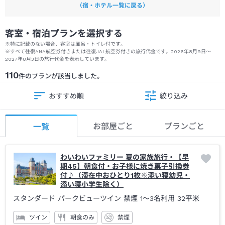
（宿・ホテル一覧に戻る）
客室・宿泊プランを選択する
※特に記載のない場合、客室は風呂・トイレ付です。
※
すべて往復ANA航空券付きまたは往復JAL航空券付きの旅行代金です。
2026年8月9日
～
2027年8月3日
の旅行代金を表示しています。
110
件のプランが該当しました。
おすすめ順
絞り込み
お部屋ごと
プランごと
一覧
わいわいファミリー 夏の家族旅行・【早
期45】朝食付・お子様に焼き菓子引換券
付♪（滞在中おひとり1枚※添い寝幼児・
添い寝小学生除く）
スタンダード パークビューツイン 禁煙 1～3名利用
32平米
ツイン
朝食のみ
禁煙