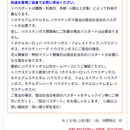
別途お客様ご自身でお買い求めください。
※パスポートは種類・利用日、年齢（4歳以上対象）によって料金が
異なります。
※ホテルアムステルダム ハウステンボス宿泊は宿泊日当日のパスポ
ートが必要です。
但し、ハウステンボス閉園後にご到着の場合パスポートは必要ありま
せん。
※ホテルヨーロッパ ハウステンボス・フォレストヴィラ ハウステン
ボス、ホテルデンハーグ ハウステンボスにご宿泊の場合、
花火開催日・特別イベント開催日は宿泊日当日のパスポートが必要に
なる場合があります。
事前にハウステンボス公式ホームページにてご確認ください。
※ハウステンボス直営5ホテル（ホテルヨーロッパ ハウステンボス、
ホテルアムステルダム ハウステンボス、フォレストヴィラ ハウステ
ンボス、ホテルデンハーグ ハウステンボス、ホテルロッテムダム ハ
ウステンボス)に
ご宿泊の場合、宿泊日当日有効のパスポートをチェックイン時にご掲
示いただくと、「翌日パスポート」をお渡しいたします。（4歳以上
添い寝幼児・添い寝小学生含む）
おとな1名 (
2
名1室)｜
1泊
｜消費税込
39,100
188,400