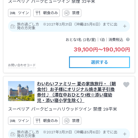
スーペリア パークビューツイン 禁煙
32平米
ツイン
朝食のみ
禁煙
旅の過ごし方 ※2027年3月31日（沖縄は5月6日）までに出
発の方対象
おとな1名 (
2
名1室)｜
1泊
｜消費税込
39,100
190,100
円
〜
円
選択する
お問い合わせコード
わいわいファミリー 夏の家族旅行・（朝
食付）お子様にオリジナル焼き菓子引換
券付♪（滞在中おひとり1枚※添い寝幼
児・添い寝小学生除く）
スーペリア パークビューハリウッドツイン 禁煙
29平米
ツイン
朝食のみ
禁煙
旅の過ごし方 ※2027年3月31日（沖縄は5月6日）までに出
発の方対象