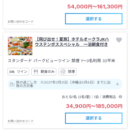
54,000
161,300
円
〜
円
選択する
お問い合わせコード
【飛び出せ！夏旅】ホテルオークラJRハ
ウステンボススペシャル 一泊朝食付き
スタンダード パークビューツイン 禁煙 1～3名利用
32平米
ツイン
朝食のみ
禁煙
旅の過ごし方 ※2027年3月31日（沖縄は5月6日）までに出
発の方対象
おとな1名 (
2
名1室)｜
1泊
｜消費税込
34,900
185,000
円
〜
円
選択する
お問い合わせコード