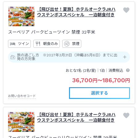
【飛び出せ！夏旅】ホテルオークラJRハ
ウステンボススペシャル 一泊朝食付き
スーペリア パークビューツイン 禁煙
32平米
ツイン
朝食のみ
禁煙
旅の過ごし方 ※2027年3月31日（沖縄は5月6日）までに出
発の方対象
おとな1名 (
2
名1室)｜
1泊
｜消費税込
36,700
186,700
円
〜
円
選択する
お問い合わせコード
【飛び出せ！夏旅】ホテルオークラJRハ
ウステンボススペシャル 一泊朝食付き
スーペリア パークビューハリウッドツイン 禁煙
29平米