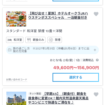
【飛び出せ！夏旅】ホテルオークラJRハ
ウステンボススペシャル 一泊朝食付き
スタンダード 和洋室 禁煙
10畳＋洋間
和洋室
朝食のみ
禁煙
旅の過ごし方 ※2027年3月31日（沖縄は5月6日）までに出
発の方対象
おとな1名 (
2
名1室)｜
1泊
｜消費税込
49,600
156,900
円
〜
円
選択する
お問い合わせコード
【早期45】（朝食付）朝食を
ネット限定
昼食券に変更OK！館内天然温泉露天風呂
やコンビニで快適なご滞在を♪