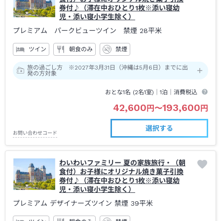
券付♪（滞在中おひとり1枚※添い寝幼
児・添い寝小学生除く）
プレミアム パークビューツイン 禁煙
28平米
ツイン
朝食のみ
禁煙
旅の過ごし方 ※2027年3月31日（沖縄は5月6日）までに出
発の方対象
おとな1名 (
2
名1室)｜
1泊
｜消費税込
42,600
193,600
円
〜
円
選択する
お問い合わせコード
わいわいファミリー 夏の家族旅行・（朝
食付）お子様にオリジナル焼き菓子引換
券付♪（滞在中おひとり1枚※添い寝幼
児・添い寝小学生除く）
プレミアム デザイナーズツイン 禁煙
39平米