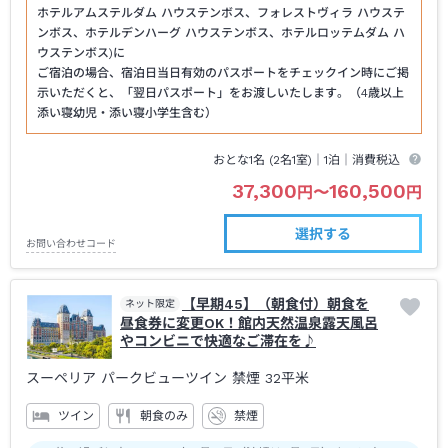
ホテルアムステルダム ハウステンボス、フォレストヴィラ ハウステ
ンボス、ホテルデンハーグ ハウステンボス、ホテルロッテムダム ハ
ウステンボス)に
ご宿泊の場合、宿泊日当日有効のパスポートをチェックイン時にご掲
示いただくと、「翌日パスポート」をお渡しいたします。（4歳以上
添い寝幼児・添い寝小学生含む）
おとな1名 (
2
名1室)｜
1泊
｜消費税込
37,300
160,500
円
〜
円
選択する
お問い合わせコード
【早期45】（朝食付）朝食を
ネット限定
昼食券に変更OK！館内天然温泉露天風呂
やコンビニで快適なご滞在を♪
スーペリア パークビューツイン 禁煙
32平米
ツイン
朝食のみ
禁煙