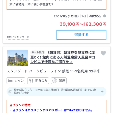
添い寝幼児・添い寝小学生含む）
おとな1名 (
2
名1室)｜
1泊
｜消費税込
39,100
162,300
円
〜
円
選択する
お問い合わせコード
（朝食付）朝食券を昼食券に変
ネット限定
更OK！館内にある天然温泉露天風呂やコ
ンビニで快適なご滞在を♪
スタンダード パークビューツイン 禁煙 1～3名利用
32平米
ツイン
朝食のみ
禁煙
旅の過ごし方 ※2027年3月31日（沖縄は5月6日）までに出
発の方対象
当プランの特徴
・当プランはハウステンボスパスポートはついておりません。