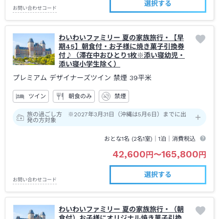
選択する
お問い合わせコード
わいわいファミリー 夏の家族旅行・【早
期45】朝食付・お子様に焼き菓子引換券
付♪（滞在中おひとり1枚※添い寝幼児・
添い寝小学生除く）
プレミアム デザイナーズツイン 禁煙
39平米
ツイン
朝食のみ
禁煙
旅の過ごし方 ※2027年3月31日（沖縄は5月6日）までに出
発の方対象
おとな1名 (
2
名1室)｜
1泊
｜消費税込
42,600
165,800
円
〜
円
選択する
お問い合わせコード
わいわいファミリー 夏の家族旅行・（朝
食付）お子様にオリジナル焼き菓子引換