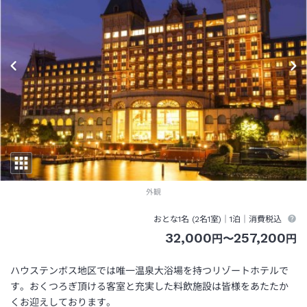
外観
おとな1名 (
2
名1室)｜
1泊
｜消費税込
32,000
257,200
円
〜
円
ハウステンボス地区では唯一温泉大浴場を持つリゾートホテルで
す。おくつろぎ頂ける客室と充実した料飲施設は皆様をあたたか
くお迎えしております。