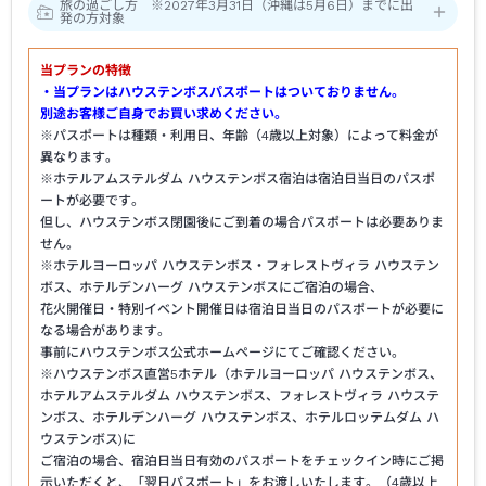
旅の過ごし方 ※2027年3月31日（沖縄は5月6日）までに出
発の方対象
当プランの特徴
・当プランはハウステンボスパスポートはついておりません。
別途お客様ご自身でお買い求めください。
※パスポートは種類・利用日、年齢（4歳以上対象）によって料金が
異なります。
※ホテルアムステルダム ハウステンボス宿泊は宿泊日当日のパスポ
ートが必要です。
但し、ハウステンボス閉園後にご到着の場合パスポートは必要ありま
せん。
※ホテルヨーロッパ ハウステンボス・フォレストヴィラ ハウステン
ボス、ホテルデンハーグ ハウステンボスにご宿泊の場合、
花火開催日・特別イベント開催日は宿泊日当日のパスポートが必要に
なる場合があります。
事前にハウステンボス公式ホームページにてご確認ください。
※ハウステンボス直営5ホテル（ホテルヨーロッパ ハウステンボス、
ホテルアムステルダム ハウステンボス、フォレストヴィラ ハウステ
ンボス、ホテルデンハーグ ハウステンボス、ホテルロッテムダム ハ
ウステンボス)に
ご宿泊の場合、宿泊日当日有効のパスポートをチェックイン時にご掲
示いただくと、「翌日パスポート」をお渡しいたします。（4歳以上