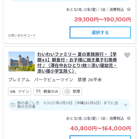
おとな1名 (
2
名1室)｜
1泊
｜消費税込
39,100
190,100
円
〜
円
選択する
お問い合わせコード
わいわいファミリー 夏の家族旅行・【早
期45】朝食付・お子様に焼き菓子引換券
付♪（滞在中おひとり1枚※添い寝幼児・
添い寝小学生除く）
プレミアム パークビューツイン 禁煙
28平米
ツイン
朝食のみ
禁煙
旅の過ごし方 ※2027年3月31日（沖縄は5月6日）までに出
発の方対象
おとな1名 (
2
名1室)｜
1泊
｜消費税込
40,800
164,000
円
〜
円