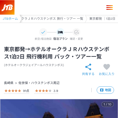
東京都発→ホテルオークラＪＲハウステンボス 1泊2日（飛行機＋ホテル
JTBホーム
ホテルオークラＪＲハウステンボス 旅行・ツアー 一覧
東京都発 ｜1泊2日
宿泊プラン
航空/宿泊施設
確認・変更
東京都発→ホテルオークラＪＲハウステンボ
ス1泊2日 飛行機利用 パック・ツアー一覧
ホテルオークラジェイアールハウステンボス
共有する
お気に入り
長崎県
佐世保・ハウステンボス周辺
地図
91
点
3.9
1
/
10