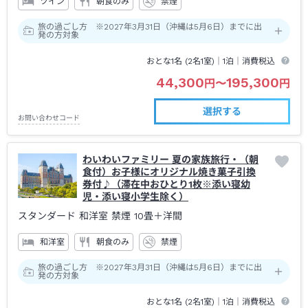
ツイン
朝食のみ
禁煙
旅の過ごし方 ※2027年3月31日（沖縄は5月6日）までに出
発の方対象
おとな1名 (
2
名1室)｜
1泊
｜消費税込
44,300
195,300
円
〜
円
選択する
お問い合わせコード
わいわいファミリー 夏の家族旅行・（朝
食付）お子様にオリジナル焼き菓子引換
券付♪（滞在中おひとり1枚※添い寝幼
児・添い寝小学生除く）
スタンダード 和洋室 禁煙
10畳＋洋間
和洋室
朝食のみ
禁煙
旅の過ごし方 ※2027年3月31日（沖縄は5月6日）までに出
発の方対象
おとな1名 (
2
名1室)｜
1泊
｜消費税込