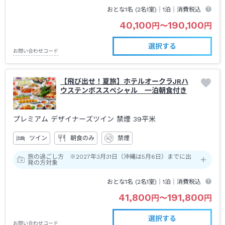
おとな1名 (
2
名1室)｜
1泊
｜消費税込
40,100
190,100
円
〜
円
選択する
お問い合わせコード
【飛び出せ！夏旅】ホテルオークラJRハ
ウステンボススペシャル 一泊朝食付き
プレミアム デザイナーズツイン 禁煙
39平米
ツイン
朝食のみ
禁煙
旅の過ごし方 ※2027年3月31日（沖縄は5月6日）までに出
発の方対象
おとな1名 (
2
名1室)｜
1泊
｜消費税込
41,800
191,800
円
〜
円
選択する
お問い合わせコード