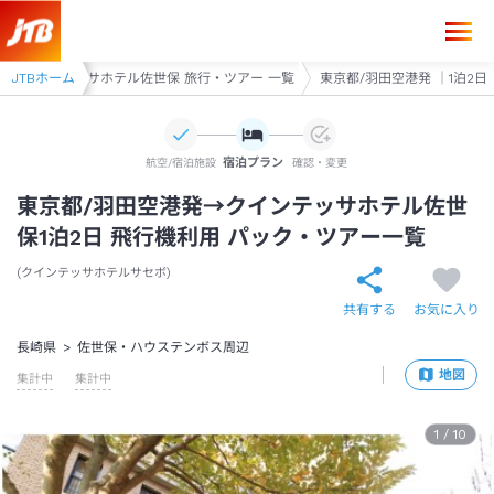
JTBホーム
クインテッサホテル佐世保 旅行・ツアー 一覧
東京都/羽田空港発 ｜1泊2日
宿泊プラン
航空/宿泊施設
確認・変更
東京都/羽田空港発→クインテッサホテル佐世
保1泊2日 飛行機利用 パック・ツアー一覧
クインテッサホテルサセボ
共有する
お気に入り
長崎県
佐世保・ハウステンボス周辺
地図
集計中
集計中
1
/
10