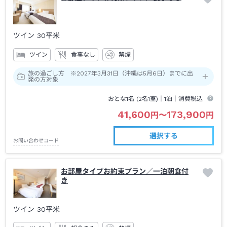
ツイン
30平米
ツイン
食事なし
禁煙
旅の過ごし方 ※2027年3月31日（沖縄は5月6日）までに出
発の方対象
おとな1名 (
2
名1室)｜
1泊
｜消費税込
41,600
173,900
円
〜
円
選択する
お問い合わせコード
お部屋タイプお約束プラン／一泊朝食付
き
ツイン
30平米