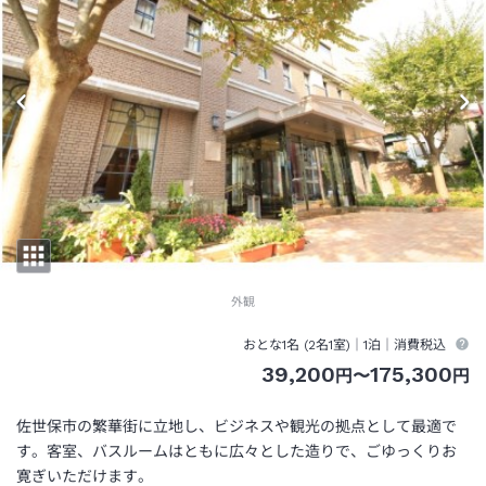
外観
おとな1名 (
2
名1室)｜
1泊
｜消費税込
39,200
175,300
円
〜
円
佐世保市の繁華街に立地し、ビジネスや観光の拠点として最適で
す。客室、バスルームはともに広々とした造りで、ごゆっくりお
寛ぎいただけます。