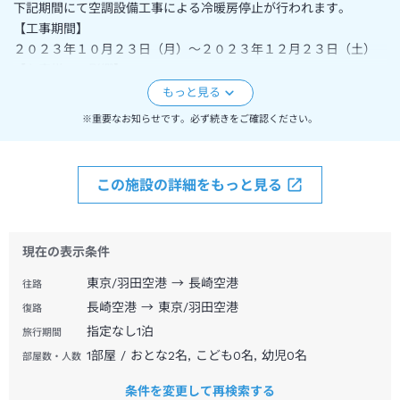
下記期間にて空調設備工事による冷暖房停止が行われます。
【工事期間】
２０２３年１０月２３日（月）～２０２３年１２月２３日（土）
【お客様への影響】
空調設備工事を行うため、客室内の冷暖房の空調をご利用いただ
けません。
※重要なお知らせです。必ず続きをご確認ください。
詳細につきましては直接宿泊施設へお問合せください。
この施設の詳細をもっと見る
現在の表示条件
東京/羽田空港 → 長崎空港
往路
長崎空港 → 東京/羽田空港
復路
指定なし
1
泊
旅行期間
1部屋 / おとな2名, こども0名, 幼児0名
部屋数・人数
条件を変更して再検索する