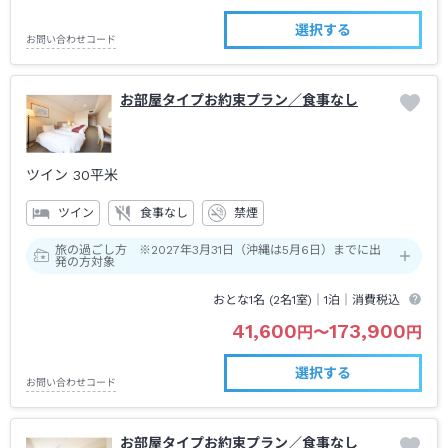
選択する
お問い合わせコード
お部屋タイプお約束プラン／食事なし
ツイン
30平米
ツイン
食事なし
禁煙
旅の過ごし方 ※2027年3月31日（沖縄は5月6日）までに出
発の方対象
おとな1名 (
2
名1室)｜
1泊
｜消費税込
41,600
173,900
円
〜
円
選択する
お問い合わせコード
お部屋タイプお約束プラン／食事なし