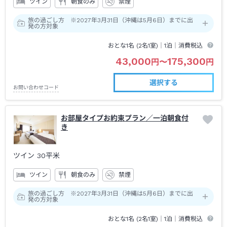
ツイン
朝食のみ
禁煙
旅の過ごし方 ※2027年3月31日（沖縄は5月6日）までに出
発の方対象
おとな1名 (
2
名1室)｜
1泊
｜消費税込
43,000
175,300
円
〜
円
選択する
お問い合わせコード
お部屋タイプお約束プラン／一泊朝食付
き
ツイン
30平米
ツイン
朝食のみ
禁煙
旅の過ごし方 ※2027年3月31日（沖縄は5月6日）までに出
発の方対象
おとな1名 (
2
名1室)｜
1泊
｜消費税込