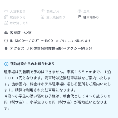
大浴場あり
無線LAN
温泉
駅徒歩５分
露天風呂あり
駐車場あり
かけ流しあり
客室数
162
室
IN
13:00
～
/ OUT
～
11:00
※プランにより異なります
アクセス
ＪＲ佐世保線佐世保駅→タクシー約５分
宿泊施設からのお知らせあり
駐車場は先着順で予約はできません。車高１５５ｃｍまで、１泊
１０００円となります。満車時は近隣駐車場はをご案内いたしま
す。徒歩圏内、料金はホテル駐車場に准じる箇所をご案内いたし
ます。精算は利用された駐車場になります。
４歳～小学生の添い寝のお子様は、朝食代として４～６歳５００
円（税サ込）、小学生８００円（税サ込）が現地払いとなりま
す。