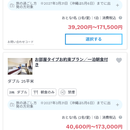
旅の過ごし方 ※2027年3月31日（沖縄は5月6日）までに出
発の方対象
おとな1名 (
2
名1室)｜
1泊
｜消費税込
39,200
171,500
円
〜
円
選択する
お問い合わせコード
お部屋タイプお約束プラン／一泊朝食付
き
ダブル
25平米
ダブル
朝食のみ
禁煙
旅の過ごし方 ※2027年3月31日（沖縄は5月6日）までに出
発の方対象
おとな1名 (
2
名1室)｜
1泊
｜消費税込
40,600
173,000
円
〜
円