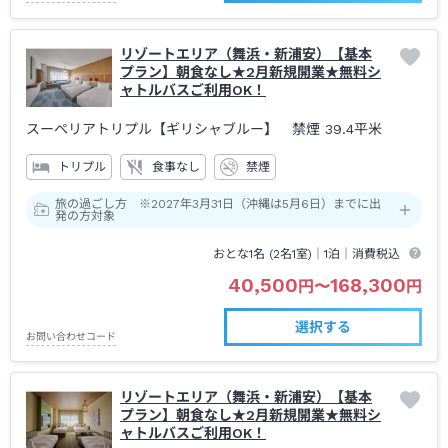
リゾートエリア（舞浜・新浦安）【基本
プラン】朝食なし★2月新規開業★無料シ
ャトルバスご利用OK！
スーペリアトリプル【ギリシャブルー】 禁煙
39.4平米
トリプル
食事なし
禁煙
旅の過ごし方 ※2027年3月31日（沖縄は5月6日）までに出
発の方対象
おとな1名 (
2
名1室)｜
1泊
｜消費税込
40,500
168,300
円
〜
円
選択する
お問い合わせコード
リゾートエリア（舞浜・新浦安）【基本
プラン】朝食なし★2月新規開業★無料シ
ャトルバスご利用OK！