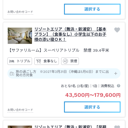
選択する
お問い合わせコード
リゾートエリア（舞浜・新浦安）【基本
プラン】（食事なし）小学生以下のお子
様の添い寝ＯＫ！
【サファリルーム】スーペリアトリプル 禁煙
39.4平米
トリプル
食事なし
禁煙
旅の過ごし方 ※2027年3月31日（沖縄は5月6日）までに出
発の方対象
おとな1名 (
2
名1室)｜
1泊
｜消費税込
43,500
179,600
円
〜
円
選択する
お問い合わせコード
リゾートエリア（舞浜・新浦安）【早期