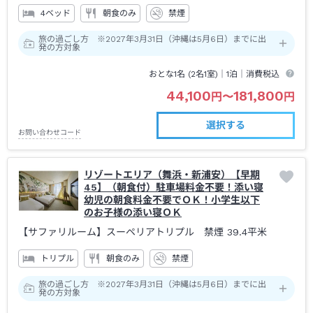
4ベッド
朝食のみ
禁煙
旅の過ごし方 ※2027年3月31日（沖縄は5月6日）までに出
発の方対象
おとな1名 (
2
名1室)｜
1泊
｜消費税込
44,100
181,800
円
〜
円
選択する
お問い合わせコード
リゾートエリア（舞浜・新浦安）【早期
45】（朝食付）駐車場料金不要！添い寝
幼児の朝食料金不要でＯＫ！小学生以下
のお子様の添い寝ＯＫ
【サファリルーム】スーペリアトリプル 禁煙
39.4平米
トリプル
朝食のみ
禁煙
旅の過ごし方 ※2027年3月31日（沖縄は5月6日）までに出
発の方対象