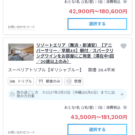
おとな1名 (
2
名1室)｜
1泊
｜消費税込
42,900
180,600
円
〜
円
選択する
お問い合わせコード
リゾートエリア（舞浜・新浦安）【アニ
バーサリー／早期45】朝付／スパークリ
ングワインをお部屋にご用意（滞在中1回
／20歳以上のみ）
スーペリアトリプル【ギリシャブルー】 禁煙
39.4平米
トリプル
朝食のみ
禁煙
旅の過ごし方 ※2027年3月31日（沖縄は5月6日）までに出
発の方対象
おとな1名 (
2
名1室)｜
1泊
｜消費税込
43,500
181,200
円
〜
円
選択する
お問い合わせコード