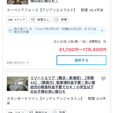
様の添い寝ＯＫ！
スーペリアフォース【アジアンエメラルド】 禁煙
39.4平米
4ベッド
食事なし
禁煙
旅の過ごし方 ※2027年3月31日（沖縄は5月6日）までに出
発の方対象
おとな1名 (
2
名1室)｜
1泊
｜消費税込
41,700
179,400
円
〜
円
選択する
お問い合わせコード
リゾートエリア（舞浜・新浦安）【早期
45】（朝食付）駐車場料金不要！添い寝
幼児の朝食料金不要でＯＫ！小学生以下
のお子様の添い寝ＯＫ
スタンダードツイン【インディアンジャスミン】 禁煙
31.5平
米
ツイン
朝食のみ
禁煙