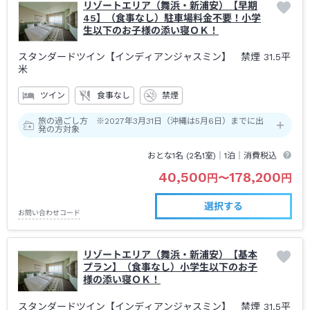
リゾートエリア（舞浜・新浦安）【早期
45】（食事なし）駐車場料金不要！小学
生以下のお子様の添い寝ＯＫ！
スタンダードツイン【インディアンジャスミン】 禁煙
31.5平
米
ツイン
食事なし
禁煙
旅の過ごし方 ※2027年3月31日（沖縄は5月6日）までに出
発の方対象
おとな1名 (
2
名1室)｜
1泊
｜消費税込
40,500
178,200
円
〜
円
選択する
お問い合わせコード
リゾートエリア（舞浜・新浦安）【基本
プラン】（食事なし）小学生以下のお子
様の添い寝ＯＫ！
スタンダードツイン【インディアンジャスミン】 禁煙
31.5平