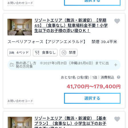
選択する
お問い合わせコード
リゾートエリア（舞浜・新浦安）【早期
45】（食事なし）駐車場料金不要！小学
生以下のお子様の添い寝ＯＫ！
スーペリアフォース【アジアンエメラルド】 禁煙
39.4平米
4ベッド
食事なし
禁煙
旅の過ごし方 ※2027年3月31日（沖縄は5月6日）までに出
発の方対象
おとな1名 (
2
名1室)｜
1泊
｜消費税込
41,700
179,400
円
〜
円
選択する
お問い合わせコード
リゾートエリア（舞浜・新浦安）【基本
プラン】（食事なし）小学生以下のお子