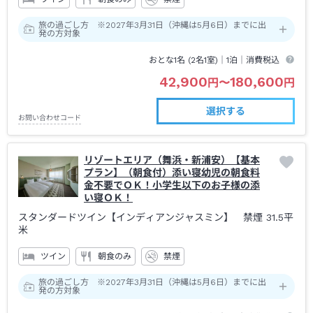
旅の過ごし方 ※2027年3月31日（沖縄は5月6日）までに出
発の方対象
おとな1名 (
2
名1室)｜
1泊
｜消費税込
42,900
180,600
円
〜
円
選択する
お問い合わせコード
リゾートエリア（舞浜・新浦安）【基本
プラン】（朝食付）添い寝幼児の朝食料
金不要でＯＫ！小学生以下のお子様の添
い寝ＯＫ！
スタンダードツイン【インディアンジャスミン】 禁煙
31.5平
米
ツイン
朝食のみ
禁煙
旅の過ごし方 ※2027年3月31日（沖縄は5月6日）までに出
発の方対象