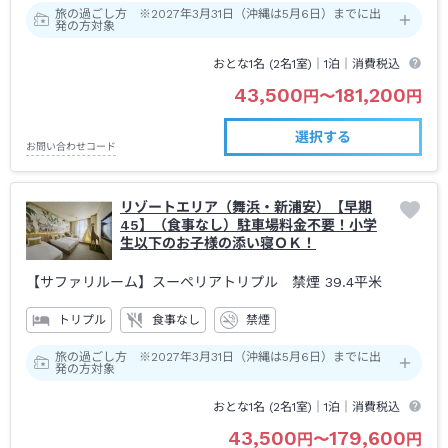
旅の過ごし方 ※2027年3月31日（沖縄は5月6日）までに出
発の方対象
おとな1名 (
2
名1室)｜
1泊
｜消費税込
43,500
181,200
円
〜
円
選択する
お問い合わせコード
リゾートエリア（舞浜・新浦安）【早期
45】（食事なし）駐車場料金不要！小学
生以下のお子様の添い寝ＯＫ！
【サファリルーム】スーペリアトリプル 禁煙
39.4平米
トリプル
食事なし
禁煙
旅の過ごし方 ※2027年3月31日（沖縄は5月6日）までに出
発の方対象
おとな1名 (
2
名1室)｜
1泊
｜消費税込
43,500
179,600
円
〜
円