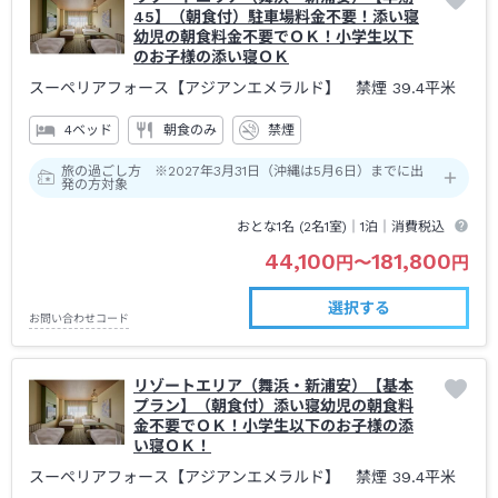
45】（朝食付）駐車場料金不要！添い寝
幼児の朝食料金不要でＯＫ！小学生以下
のお子様の添い寝ＯＫ
スーペリアフォース【アジアンエメラルド】 禁煙
39.4平米
4ベッド
朝食のみ
禁煙
旅の過ごし方 ※2027年3月31日（沖縄は5月6日）までに出
発の方対象
おとな1名 (
2
名1室)｜
1泊
｜消費税込
44,100
181,800
円
〜
円
選択する
お問い合わせコード
リゾートエリア（舞浜・新浦安）【基本
プラン】（朝食付）添い寝幼児の朝食料
金不要でＯＫ！小学生以下のお子様の添
い寝ＯＫ！
スーペリアフォース【アジアンエメラルド】 禁煙
39.4平米