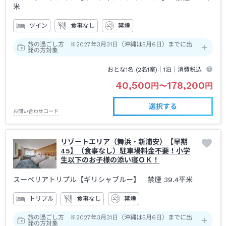
米
ツイン
食事なし
禁煙
旅の過ごし方 ※2027年3月31日（沖縄は5月6日）までに出
発の方対象
おとな1名 (
2
名1室)｜
1泊
｜消費税込
40,500
178,200
円
〜
円
選択する
お問い合わせコード
リゾートエリア（舞浜・新浦安）【早期
45】（食事なし）駐車場料金不要！小学
生以下のお子様の添い寝ＯＫ！
スーペリアトリプル【ギリシャブルー】 禁煙
39.4平米
トリプル
食事なし
禁煙
旅の過ごし方 ※2027年3月31日（沖縄は5月6日）までに出
発の方対象