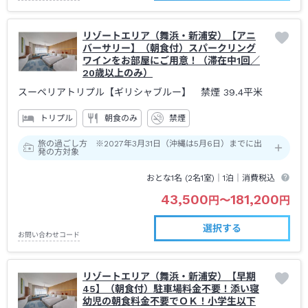
リゾートエリア（舞浜・新浦安）【アニ
バーサリー】（朝食付）スパークリング
ワインをお部屋にご用意！（滞在中1回／
20歳以上のみ）
スーペリアトリプル【ギリシャブルー】 禁煙
39.4平米
トリプル
朝食のみ
禁煙
旅の過ごし方 ※2027年3月31日（沖縄は5月6日）までに出
発の方対象
おとな1名 (
2
名1室)｜
1泊
｜消費税込
43,500
181,200
円
〜
円
選択する
お問い合わせコード
リゾートエリア（舞浜・新浦安）【早期
45】（朝食付）駐車場料金不要！添い寝
幼児の朝食料金不要でＯＫ！小学生以下