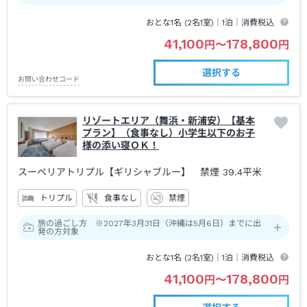
おとな1名 (
2
名1室)｜
1泊
｜消費税込
41,100
178,800
円
〜
円
選択する
お問い合わせコード
リゾートエリア（舞浜・新浦安）【基本
プラン】（食事なし）小学生以下のお子
様の添い寝ＯＫ！
スーペリアトリプル【ギリシャブルー】 禁煙
39.4平米
トリプル
食事なし
禁煙
旅の過ごし方 ※2027年3月31日（沖縄は5月6日）までに出
発の方対象
おとな1名 (
2
名1室)｜
1泊
｜消費税込
41,100
178,800
円
〜
円