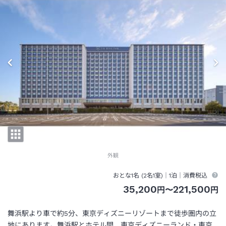
外観
おとな1名 (
2
名1室)｜
1泊
｜消費税込
35,200
221,500
円
〜
円
舞浜駅より車で約5分、東京ディズニーリゾートまで徒歩圏内の立
地にあります。舞浜駅とホテル間、東京ディズニーランド・東京