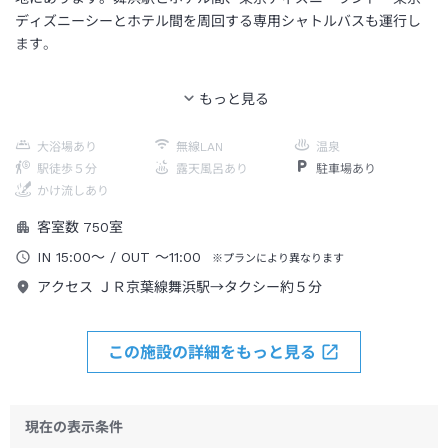
ディズニーシーとホテル間を周回する専用シャトルバスも運行し
ます。
大浴場あり
無線LAN
温泉
駅徒歩５分
露天風呂あり
駐車場あり
かけ流しあり
客室数
750
室
IN
15:00
～
/ OUT
～
11:00
※プランにより異なります
アクセス
ＪＲ京葉線舞浜駅→タクシー約５分
この施設の詳細をもっと見る
現在の表示条件