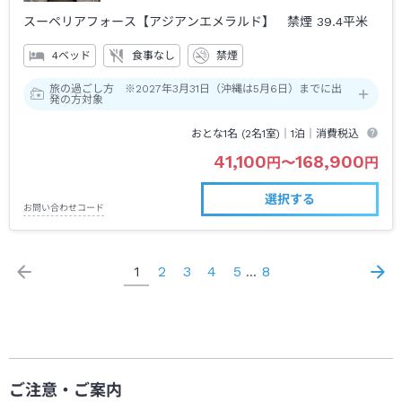
スーペリアフォース【アジアンエメラルド】 禁煙
39.4平米
4ベッド
食事なし
禁煙
旅の過ごし方 ※2027年3月31日（沖縄は5月6日）までに出
発の方対象
おとな1名 (
2
名1室)｜
1泊
｜消費税込
41,100
168,900
円
〜
円
選択する
お問い合わせコード
1
2
3
4
5
8
…
ご注意・ご案内