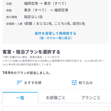
福岡空港 → 東京（すべて）
往路
東京（すべて） → 福岡空港
復路
指定なし
1
泊
旅行期間
1部屋 / おとな2名, こども0名, 幼児0名
部屋数・人数
条件を変更して再検索する
（宿・ホテル一覧に戻る）
客室・宿泊プランを選択する
※特に記載のない場合、客室は風呂・トイレ付です。
※
すべて往復ANA航空券付きまたは往復JAL航空券付きの旅行代金です。
2026年8月7日
～
2027年8月1日
の旅行代金を表示しています。
144
件のプランが該当しました。
おすすめ順
絞り込み
お部屋ごと
プランごと
一覧