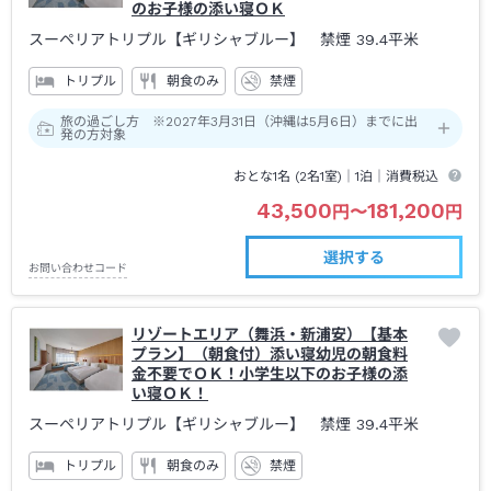
のお子様の添い寝ＯＫ
スーペリアトリプル【ギリシャブルー】 禁煙
39.4平米
トリプル
朝食のみ
禁煙
旅の過ごし方 ※2027年3月31日（沖縄は5月6日）までに出
発の方対象
おとな1名 (
2
名1室)｜
1泊
｜消費税込
43,500
181,200
円
〜
円
選択する
お問い合わせコード
リゾートエリア（舞浜・新浦安）【基本
プラン】（朝食付）添い寝幼児の朝食料
金不要でＯＫ！小学生以下のお子様の添
い寝ＯＫ！
スーペリアトリプル【ギリシャブルー】 禁煙
39.4平米
トリプル
朝食のみ
禁煙