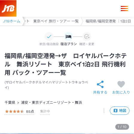
ル 舞浜リゾート 東京ベイ 旅行・ツアー 一覧
JTBホーム
福岡県/福岡空港発 ｜1泊2日
宿泊プラン
航空/宿泊施設
確認・変更
福岡県/福岡空港発→ザ ロイヤルパークホテ
ル 舞浜リゾート 東京ベイ1泊2日 飛行機利
用 パック・ツアー一覧
ザロイヤルパークホテルマイハマリゾートトウキョウベ
イ
共有する
お気に入り
千葉県
浦安・東京ディズニーリゾート・舞浜
地図
85
点
集計中
1
/
10