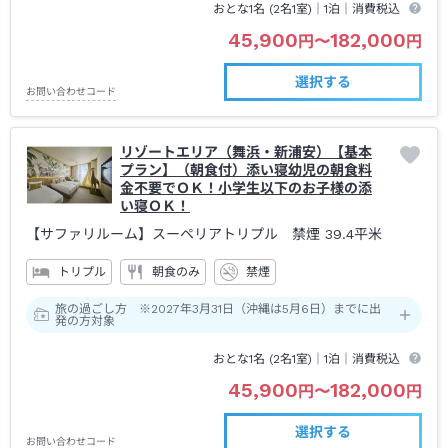
おとな1名 (
2
名1室)｜
1泊
｜消費税込
45,900
182,000
円
〜
円
選択する
お問い合わせコード
リゾートエリア（舞浜・新浦安）【基本
プラン】（朝食付）添い寝幼児の朝食料
金不要でＯＫ！小学生以下のお子様の添
い寝ＯＫ！
【サファリルーム】スーペリアトリプル 禁煙
39.4平米
トリプル
朝食のみ
禁煙
旅の過ごし方 ※2027年3月31日（沖縄は5月6日）までに出
発の方対象
おとな1名 (
2
名1室)｜
1泊
｜消費税込
45,900
182,000
円
〜
円
選択する
お問い合わせコード