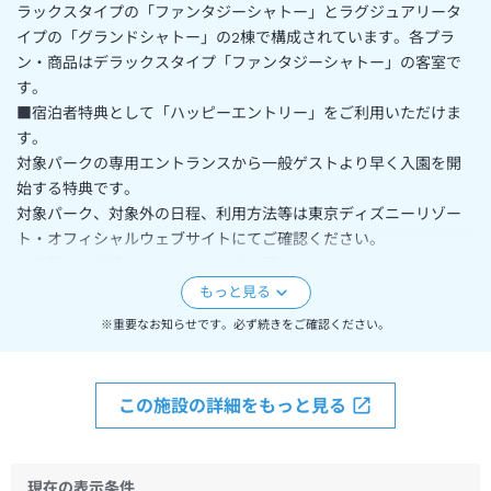
ラックスタイプの「ファンタジーシャトー」とラグジュアリータ
イプの「グランドシャトー」の2棟で構成されています。各プラ
ン・商品はデラックスタイプ「ファンタジーシャトー」の客室で
す。
■宿泊者特典として「ハッピーエントリー」をご利用いただけま
す。
対象パークの専用エントランスから一般ゲストより早く入園を開
始する特典です。
対象パーク、対象外の日程、利用方法等は東京ディズニーリゾー
ト・オフィシャルウェブサイトにてご確認ください。
※入園には別途パークチケットが必要
※チェックイン日の入園には利用不可
※特典内容は変更となる場合がございます。
※重要なお知らせです。必ず続きをご確認ください。
■ご精算はオンラインカード決済にて承ります。キャンセルの場
合は規定に基づいてキャンセル料を申し受けます。
■ホテルより到着時間確認のご連絡をさせていただく場合がござ
この施設の詳細をもっと見る
います。
■シャンプーおよびコンディショナーは備え付けのディスペンサ
ー式となります。
現在の表示条件
■ルームアメニティーのデザイン・内容は変更になる場合がござ