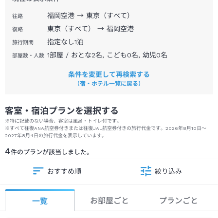
います。
福岡空港 → 東京（すべて）
往路
■客室へのご案内やルームサービスのご用意はありません。
東京（すべて） → 福岡空港
復路
■駐車料金は滞在中にレセプションにてご精算ください。
指定なし
1
泊
旅行期間
■当ホテルは宿泊約款に基づき宿泊契約のお申込みを受付けま
1部屋 / おとな2名, こども0名, 幼児0名
す。
部屋数・人数
■画像はイメージです。
条件を変更して再検索する
（Ｃ）Ｄｉｓｎｅｙ
（宿・ホテル一覧に戻る）
＜
オンラインチェックインについて
＞
客室・宿泊プランを選択する
旅行代理店、オンライン旅行会社より宿泊を予約された方の事前
※特に記載のない場合、客室は風呂・トイレ付です。
登録は、2026年9月1日（火）より一時休止いたします。
※
すべて往復ANA航空券付きまたは往復JAL航空券付きの旅行代金です。
2026年8月10日
～
再開については、決まり次第お知らせいたします。
2027年8月4日
の旅行代金を表示しています。
4
件のプランが該当しました。
おすすめ順
絞り込み
お部屋ごと
プランごと
一覧