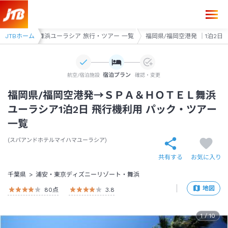
Ａ＆ＨＯＴＥＬ舞浜ユーラシア 旅行・ツアー 一覧
JTBホーム
福岡県/福岡空港発 ｜1泊2日
宿泊プラン
航空/宿泊施設
確認・変更
福岡県/福岡空港発→ＳＰＡ＆ＨＯＴＥＬ舞浜
ユーラシア1泊2日 飛行機利用 パック・ツアー
一覧
スパアンドホテルマイハマユーラシア
共有する
お気に入り
千葉県
浦安・東京ディズニーリゾート・舞浜
地図
80
点
3.8
1
/
10