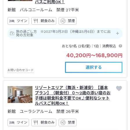
バスご利用OK！
新館 バルコニールーム 禁煙
27平米
ツイン
朝食のみ
禁煙
旅の過ごし方 ※2027年3月31日（沖縄は5月6日）までに出
発の方対象
おとな1名 (
2
名1室)｜
1泊
｜消費税込
40,200
168,900
円
〜
円
選択する
お問い合わせコード
リゾートエリア（舞浜・新浦安）【基本
プラン】（朝食付）０～2歳の添い寝のお
子様は朝食料金不要でOK♪便利なシャト
ルバスご利用OK！
新館 ユーラシアルーム 禁煙
26平米
ツイン
朝食のみ
禁煙