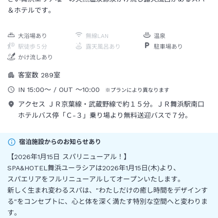
＆ホテルです。
大浴場あり
無線LAN
温泉
駅徒歩５分
露天風呂あり
駐車場あり
かけ流しあり
客室数
289
室
IN
15:00
～
/ OUT
～
10:00
※プランにより異なります
アクセス
ＪＲ京葉線・武蔵野線で約１５分。ＪＲ舞浜駅南口
ホテルバス停「Ｃ-３」乗り場より無料送迎バスで７分。
宿泊施設からのお知らせあり
【2026年1月15日 スパリニューアル！】
SPA&HOTEL舞浜ユーラシアは2026年1月15日(木)より、
スパエリアをフルリニューアルしてオープンいたします。
新しく生まれ変わるスパは、"わたしだけの癒し時間をデザインす
る"をコンセプトに、心と体を深く満たす特別な空間へと変わりま
す。