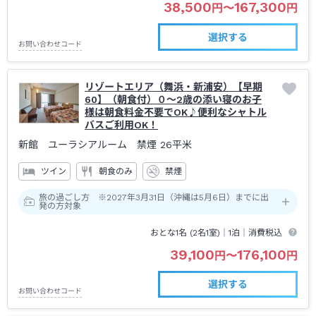
38,500
167,300
円
〜
円
選択する
お問い合わせコード
リゾートエリア（舞浜・新浦安）【早期
60】（朝食付）０～2歳の添い寝のお子
様は朝食料金不要でOK♪便利なシャトル
バスご利用OK！
新館 ユーラシアルーム 禁煙
26平米
ツイン
朝食のみ
禁煙
旅の過ごし方 ※2027年3月31日（沖縄は5月6日）までに出
発の方対象
おとな1名 (
2
名1室)｜
1泊
｜消費税込
39,100
176,100
円
〜
円
選択する
お問い合わせコード