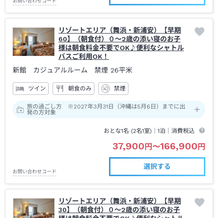
お問い合わせコード
リゾートエリア（舞浜・新浦安）【早期
60】（朝食付）０～2歳の添い寝のお子
様は朝食料金不要でOK♪便利なシャトル
バスご利用OK！
新館 カジュアルルーム 禁煙
26平米
ツイン
朝食のみ
禁煙
旅の過ごし方 ※2027年3月31日（沖縄は5月6日）までに出
発の方対象
おとな1名 (
2
名1室)｜
1泊
｜消費税込
37,900
166,900
円
〜
円
選択する
お問い合わせコード
リゾートエリア（舞浜・新浦安）【早期
30】（朝食付）０～2歳の添い寝のお子