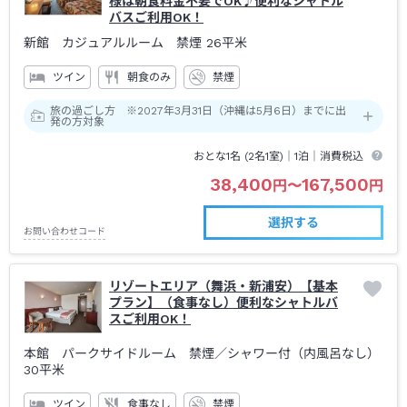
様は朝食料金不要でOK♪便利なシャトル
バスご利用OK！
新館 カジュアルルーム 禁煙
26平米
ツイン
朝食のみ
禁煙
旅の過ごし方 ※2027年3月31日（沖縄は5月6日）までに出
発の方対象
おとな1名 (
2
名1室)｜
1泊
｜消費税込
38,400
167,500
円
〜
円
選択する
お問い合わせコード
リゾートエリア（舞浜・新浦安）【基本
プラン】（食事なし）便利なシャトルバ
スご利用OK！
本館 パークサイドルーム 禁煙
／シャワー付（内風呂なし）
30平米
ツイン
食事なし
禁煙