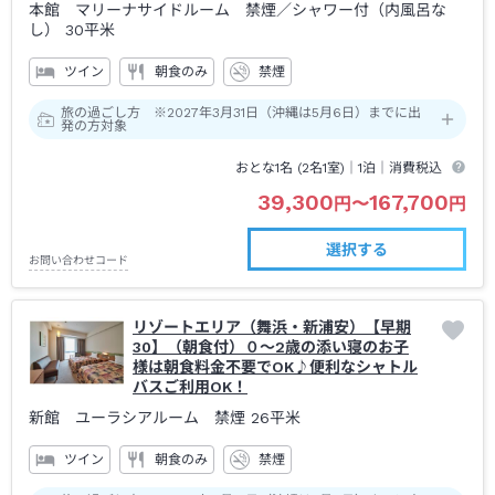
本館 マリーナサイドルーム 禁煙
／シャワー付（内風呂な
し）
30平米
ツイン
朝食のみ
禁煙
旅の過ごし方 ※2027年3月31日（沖縄は5月6日）までに出
発の方対象
おとな1名 (
2
名1室)｜
1泊
｜消費税込
39,300
167,700
円
〜
円
選択する
お問い合わせコード
リゾートエリア（舞浜・新浦安）【早期
30】（朝食付）０～2歳の添い寝のお子
様は朝食料金不要でOK♪便利なシャトル
バスご利用OK！
新館 ユーラシアルーム 禁煙
26平米
ツイン
朝食のみ
禁煙