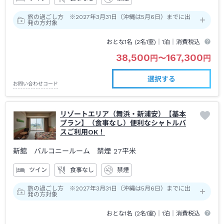
旅の過ごし方 ※2027年3月31日（沖縄は5月6日）までに出
発の方対象
おとな1名 (
2
名1室)｜
1泊
｜消費税込
38,500
167,300
円
〜
円
選択する
お問い合わせコード
リゾートエリア（舞浜・新浦安）【基本
プラン】（食事なし）便利なシャトルバ
スご利用OK！
新館 バルコニールーム 禁煙
27平米
ツイン
食事なし
禁煙
旅の過ごし方 ※2027年3月31日（沖縄は5月6日）までに出
発の方対象
おとな1名 (
2
名1室)｜
1泊
｜消費税込