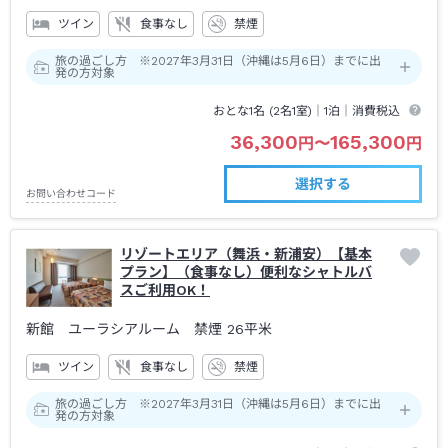
ツイン
食事なし
禁煙
【ご宿泊のご案内】
・未就学の添い寝のお子様は2名様までとさせていただきます。(3
旅の過ごし方 ※2027年3月31日（沖縄は5月6日）までに出
発の方対象
名様目からは有料となります)
・幼児添い寝のルームアメニティのご用意はございません。
おとな1名 (
2
名1室)｜
1泊
｜消費税込
・本館のお部屋タイプのお風呂はバスタブはございません。シャ
36,300
165,300
円
〜
円
ワーブースになります。
・和室タイプの布団敷きはお客様ご自身となります。
選択する
お問い合わせコード
・3台目以降のベッドはエキストラ又はソファベッドとなります。
・駐車場をご利用の場合は事前予約となります。
リゾートエリア（舞浜・新浦安）【基本
＜
館内メンテナンス（電気設備点検）につきまして
＞
プラン】（食事なし）便利なシャトルバ
スご利用OK！
2026年8月27日（木）に行います館内メンテナンスのご案内をさ
せて頂きます。
新館 ユーラシアルーム 禁煙
26平米
日時： 2026年8月27日（木）
時間： 10：30 ～ 18：00（予定）
ツイン
食事なし
禁煙
チェックインは 18：00から開始
旅の過ごし方 ※2027年3月31日（沖縄は5月6日）までに出
上記の時間帯 館内メンテナンスの為、全館停電となります。
発の方対象
その時間帯は全施設ご利用頂けません。