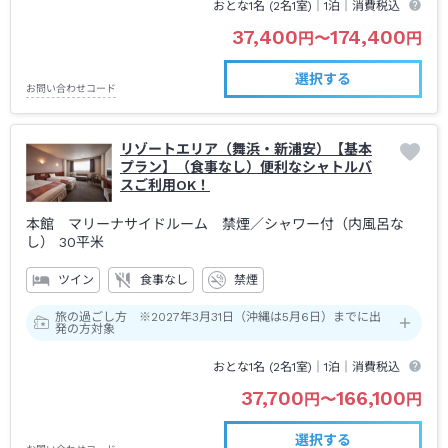
ご連泊のお客様も上記の時間帯は館内及び室内にはご滞在いただ
おとな1名 (
2
名1室)｜
1泊
｜消費税込
けません。
37,400
174,400
円
〜
円
レストランは18:00から、温浴施設SPAのご利用時間は21：00から
になります。
選択する
お問い合わせコード
ボディケア、エステは全店舗終日休業となります。
リゾートエリア（舞浜・新浦安）【基本
プラン】（食事なし）便利なシャトルバ
スご利用OK！
本館 マリーナサイドルーム 禁煙
／シャワー付（内風呂な
し）
30平米
ツイン
食事なし
禁煙
旅の過ごし方 ※2027年3月31日（沖縄は5月6日）までに出
発の方対象
おとな1名 (
2
名1室)｜
1泊
｜消費税込
37,700
166,100
円
〜
円
選択する