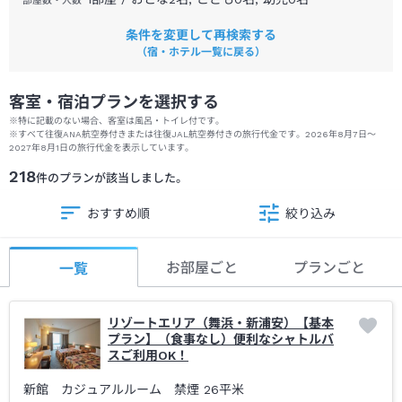
その際は公式ホームページ及びSNS等でお知らせいたします。
部屋数・人数
長期間の休館により、お客様には大変ご不便をおかけいたします
条件を変更して再検索する
が、より快適で安全な施設へと生まれ変わるための重要な工事と
（宿・ホテル一覧に戻る）
なりますので、ご理解とご協力を賜りますようお願い申し上げま
す。
客室・宿泊プランを選択する
尚、ホテル・レストランにつきましては通常通り営業しておりま
※特に記載のない場合、客室は風呂・トイレ付です。
す。
※
すべて往復ANA航空券付きまたは往復JAL航空券付きの旅行代金です。
2026年8月7日
～
スパ施設リニューアル後は、これまで以上に充実したサービスを
2027年8月1日
の旅行代金を表示しています。
提供できるよう努めてまいりますので、引き続きSPA&HOTEL舞
218
件のプランが該当しました。
浜ユーラシアをご愛顧くださいますようお願い申し上げます。
おすすめ順
絞り込み
【スパのご案内】
・本館4階SPA(大浴場)がご滞在中無料にてご利用いただけます。
お部屋ごと
プランごと
一覧
(一部有料施設有り)
・スパ営業時間 11:00～翌朝9:00(浴室清掃時間 深夜1:00～5:00)
・チェックイン前からもご利用いただけます。
リゾートエリア（舞浜・新浦安）【基本
・飲酒されている方、4歳未満のお子様、おむつをされている方は
プラン】（食事なし）便利なシャトルバ
ご利用いただけません。
スご利用OK！
・7歳以上、身長120cm以上のお子様は混浴ではご利用いただけま
新館 カジュアルルーム 禁煙
26平米
せん。