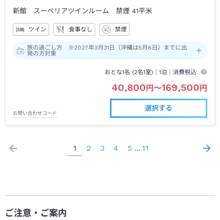
新館 スーペリアツインルーム 禁煙
41平米
ツイン
食事なし
禁煙
旅の過ごし方 ※2027年3月31日（沖縄は5月6日）までに出
発の方対象
おとな1名 (
2
名1室)｜
1泊
｜消費税込
40,800
169,500
円
〜
円
選択する
お問い合わせコード
1
2
3
4
5
11
…
ご注意・ご案内