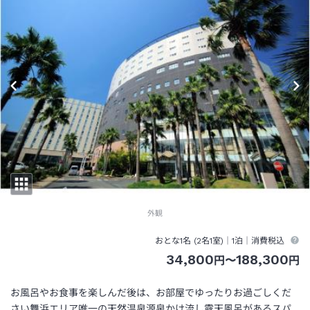
外観
おとな1名 (
2
名1室)｜
1泊
｜消費税込
34,800
188,300
円
〜
円
お風呂やお食事を楽しんだ後は、お部屋でゆったりお過ごしくだ
さい舞浜エリア唯一の天然温泉源泉かけ流し露天風呂があるスパ