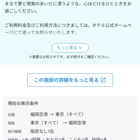
まるで夢と現実のあいだに漂うような、心ほどけるひとときをお
過ごしください。
ご利用料金及びご利用方法につきましては、ホテル公式ホームペ
ージにて追ってお知らせいたします。
ご理解とご協力を賜りますようお願い申し上げます。
【スパ施設休館のお知らせ】
※重要なお知らせです。必ず続きをご確認ください。
このたび、設備の経年劣化に伴い、施設の安全性と快適性を維持
するため、大規模改修工事を実施することとなりました。
それに伴い、下記の期間スパ施設を休館させていただきます。
この施設の詳細をもっと見る
【休館期間】2026年1月14日(水)まで
※ご宿泊は可能でございますが、温泉スパ施設は休止中のためご
利用頂けませんので、予めご了承ください。
現在の表示条件
※リニューアルオープンは2026年1月15日(木)を予定しておりま
す。
福岡空港 → 東京（すべて）
往路
東京（すべて） → 福岡空港
復路
工事の進捗状況により、オープン日が変更となる場合がございま
指定なし
1
泊
旅行期間
す。
1部屋 / おとな2名, こども0名, 幼児0名