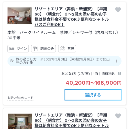
リゾートエリア（舞浜・新浦安）【早期
60】（朝食付）０～2歳の添い寝のお子
様は朝食料金不要でOK♪便利なシャトル
バスご利用OK！
本館 パークサイドルーム 禁煙
／シャワー付（内風呂なし）
30平米
ツイン
朝食のみ
禁煙
旅の過ごし方 ※2027年3月31日（沖縄は5月6日）までに出
発の方対象
おとな1名 (
2
名1室)｜
1泊
｜消費税込
40,200
168,900
円
〜
円
選択する
お問い合わせコード
リゾートエリア（舞浜・新浦安）【早期
60】（朝食付）０～2歳の添い寝のお子
様は朝食料金不要でOK♪便利なシャトル