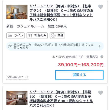
リゾートエリア（舞浜・新浦安）【基本
プラン】（朝食付）０～2歳の添い寝のお
子様は朝食料金不要でOK♪便利なシャト
ルバスご利用OK！
新館 カジュアルルーム 禁煙
26平米
ツイン
朝食のみ
禁煙
旅の過ごし方 ※2027年3月31日（沖縄は5月6日）までに出
発の方対象
おとな1名 (
2
名1室)｜
1泊
｜消費税込
39,100
168,200
円
〜
円
選択する
お問い合わせコード
リゾートエリア（舞浜・新浦安）【早期
60】（朝食付）０～2歳の添い寝のお子
様は朝食料金不要でOK♪便利なシャトル
バスご利用OK！