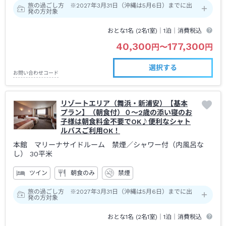
旅の過ごし方 ※2027年3月31日（沖縄は5月6日）までに出
発の方対象
おとな1名 (
2
名1室)｜
1泊
｜消費税込
40,300
177,300
円
〜
円
選択する
お問い合わせコード
リゾートエリア（舞浜・新浦安）【基本
プラン】（朝食付）０～2歳の添い寝のお
子様は朝食料金不要でOK♪便利なシャト
ルバスご利用OK！
本館 マリーナサイドルーム 禁煙
／シャワー付（内風呂な
し）
30平米
ツイン
朝食のみ
禁煙
旅の過ごし方 ※2027年3月31日（沖縄は5月6日）までに出
発の方対象
おとな1名 (
2
名1室)｜
1泊
｜消費税込