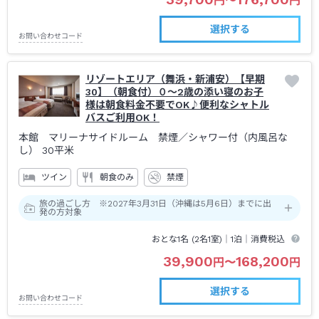
円
〜
円
選択する
お問い合わせコード
リゾートエリア（舞浜・新浦安）【早期
30】（朝食付）０～2歳の添い寝のお子
様は朝食料金不要でOK♪便利なシャトル
バスご利用OK！
本館 マリーナサイドルーム 禁煙
／シャワー付（内風呂な
し）
30平米
ツイン
朝食のみ
禁煙
旅の過ごし方 ※2027年3月31日（沖縄は5月6日）までに出
発の方対象
おとな1名 (
2
名1室)｜
1泊
｜消費税込
39,900
168,200
円
〜
円
選択する
お問い合わせコード