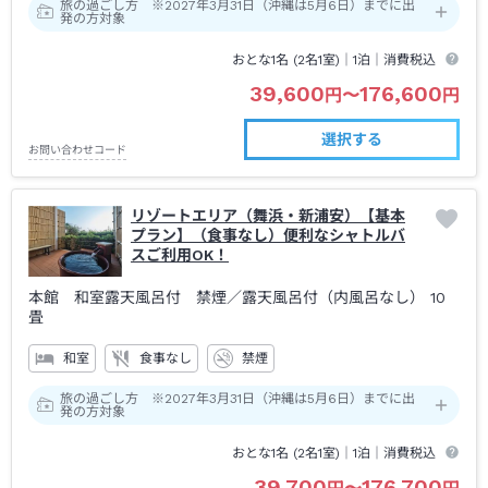
旅の過ごし方 ※2027年3月31日（沖縄は5月6日）までに出
発の方対象
おとな1名 (
2
名1室)｜
1泊
｜消費税込
39,600
176,600
円
〜
円
選択する
お問い合わせコード
リゾートエリア（舞浜・新浦安）【基本
プラン】（食事なし）便利なシャトルバ
スご利用OK！
本館 和室露天風呂付 禁煙
／露天風呂付（内風呂なし）
10
畳
和室
食事なし
禁煙
旅の過ごし方 ※2027年3月31日（沖縄は5月6日）までに出
発の方対象
おとな1名 (
2
名1室)｜
1泊
｜消費税込
39,700
176,700