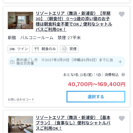
リゾートエリア（舞浜・新浦安）【早期
30】（朝食付）０～2歳の添い寝のお子
様は朝食料金不要でOK♪便利なシャトル
バスご利用OK！
新館 バルコニールーム 禁煙
27平米
ツイン
朝食のみ
禁煙
旅の過ごし方 ※2027年3月31日（沖縄は5月6日）までに出
発の方対象
おとな1名 (
2
名1室)｜
1泊
｜消費税込
40,700
169,400
円
〜
円
選択する
お問い合わせコード
リゾートエリア（舞浜・新浦安）【基本
プラン】（食事なし）便利なシャトルバ
スご利用OK！