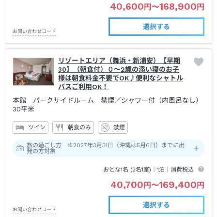
40,600
168,900
円
〜
円
選択する
お問い合わせコード
リゾートエリア（舞浜・新浦安）【早期
30】（朝食付）０～2歳の添い寝のお子
様は朝食料金不要でOK♪便利なシャトル
バスご利用OK！
本館 パークサイドルーム 禁煙
／シャワー付（内風呂なし）
30平米
ツイン
朝食のみ
禁煙
旅の過ごし方 ※2027年3月31日（沖縄は5月6日）までに出
発の方対象
おとな1名 (
2
名1室)｜
1泊
｜消費税込
40,700
169,400
円
〜
円
選択する
お問い合わせコード