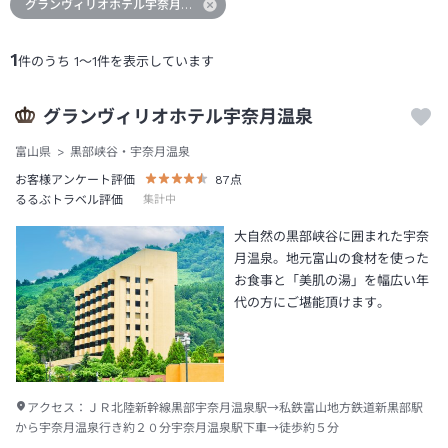
グランヴィリオホテル宇奈月温泉
1
件のうち
1
～
1
件を表示しています
グランヴィリオホテル宇奈月温泉
富山県
黒部峡谷・宇奈月温泉
お客様アンケート評価
87
点
るるぶトラベル評価
集計中
大自然の黒部峡谷に囲まれた宇奈
月温泉。地元富山の食材を使った
お食事と「美肌の湯」を幅広い年
代の方にご堪能頂けます。
アクセス：
ＪＲ北陸新幹線黒部宇奈月温泉駅→私鉄富山地方鉄道新黒部駅
から宇奈月温泉行き約２０分宇奈月温泉駅下車→徒歩約５分