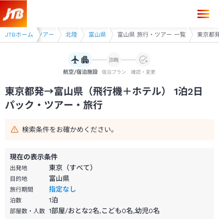
東京都発→富山県 1泊2日（飛行機＋ホテル）パック・ツアー-JTB
JTBホーム
飛行機利用ツアー
北陸
富山県
富山県 旅行・ツアー 一覧
東京都発
航空/宿泊施設
宿泊プラン
確認・変更
東京都発→富山県（飛行機＋ホテル） 1泊2日
パック・ツアー・旅行
検索条件をお確かめください。
現在の表示条件
東京（すべて）
出発地
富山県
目的地
指定なし
旅行期間
1
泊
泊数
1部屋/おとな2名,こども0名,幼児0名
部屋数・人数