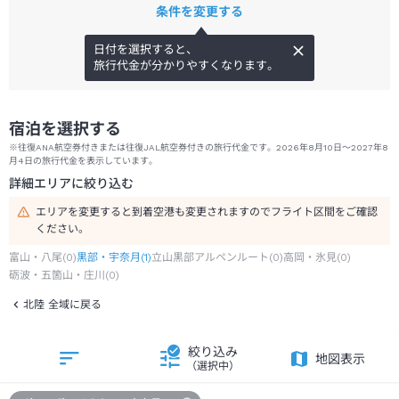
条件を変更する
日付を選択すると、
旅行代金が分かりやすくなります。
宿泊を選択する
※往復ANA航空券付きまたは往復JAL航空券付きの旅行代金です。2026年8月10日～2027年8
月4日の旅行代金を表示しています。
詳細エリアに絞り込む
エリアを変更すると到着空港も変更されますのでフライト区間をご確認
ください。
富山・八尾
(
0
)
黒部・宇奈月
(
1
)
立山黒部アルペンルート
(
0
)
高岡・氷見
(
0
)
砺波・五箇山・庄川
(
0
)
北陸 全域に戻る
絞り込み
地図表示
（選択中）