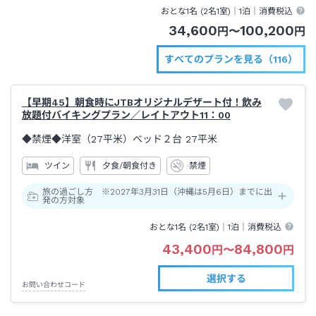
おとな1名 (
2
名1室)｜
1泊
｜消費税込
34,600
100,200
円
〜
円
すべてのプランを見る（116）
【早期45】朝食時にJTBオリジナルデザート付！飲み
放題付バイキングプラン／レイトアウト11：00
◆禁煙◆洋室（27平米）ベッド２台
27平米
ツイン
夕食/朝食付き
禁煙
旅の過ごし方 ※2027年3月31日（沖縄は5月6日）までに出
発の方対象
おとな1名 (
2
名1室)｜
1泊
｜消費税込
43,400
84,800
円
〜
円
選択する
お問い合わせコード