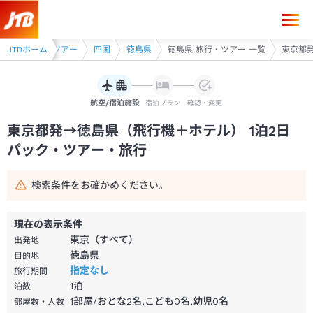
東京都発→徳島県 1泊2日（飛行機＋ホテル）パック・ツアー-JTB
JTBホーム
飛行機利用ツアー
四国
徳島県
徳島県 旅行・ツアー 一覧
東京都発
航空/宿泊施設
宿泊プラン
確認・変更
東京都発→徳島県（飛行機＋ホテル） 1泊2日
パック・ツアー・旅行
検索条件をお確かめください。
現在の表示条件
東京（すべて）
出発地
徳島県
目的地
指定なし
旅行期間
1
泊
泊数
1部屋/おとな2名,こども0名,幼児0名
部屋数・人数