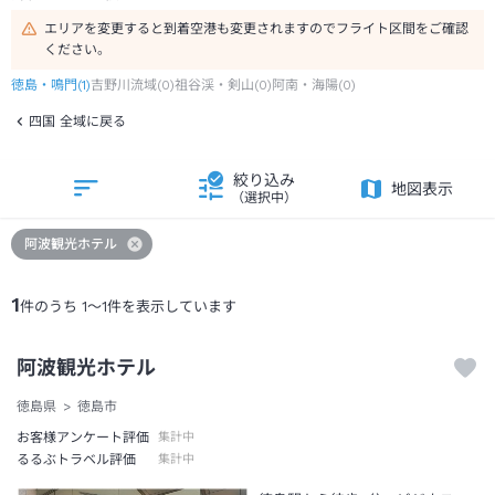
エリアを変更すると到着空港も変更されますのでフライト区間をご確認
ください。
徳島・鳴門
(
1
)
吉野川流域
(
0
)
祖谷渓・剣山
(
0
)
阿南・海陽
(
0
)
四国 全域に戻る
絞り込み
地図表示
（選択中）
阿波観光ホテル
1
件のうち
1
～
1
件を表示しています
阿波観光ホテル
徳島県
徳島市
お客様アンケート評価
集計中
るるぶトラベル評価
集計中