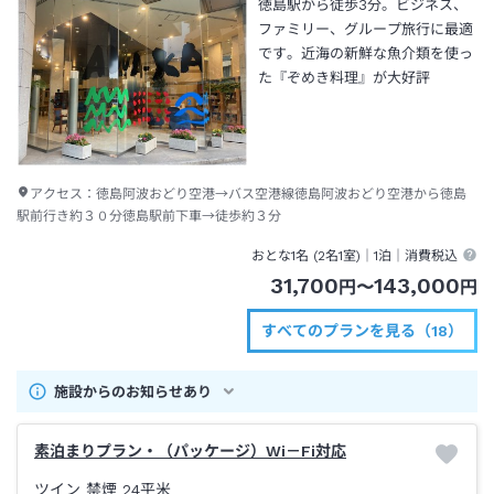
徳島駅から徒歩3分。ビジネス、
ファミリー、グループ旅行に最適
です。近海の新鮮な魚介類を使っ
た『ぞめき料理』が大好評
アクセス：
徳島阿波おどり空港→バス空港線徳島阿波おどり空港から徳島
駅前行き約３０分徳島駅前下車→徒歩約３分
おとな1名 (
2
名1室)｜
1泊
｜消費税込
31,700
143,000
円
〜
円
すべてのプランを見る（18）
施設からのお知らせあり
素泊まりプラン・（パッケージ）Wi－Fi対応
ツイン 禁煙
24平米