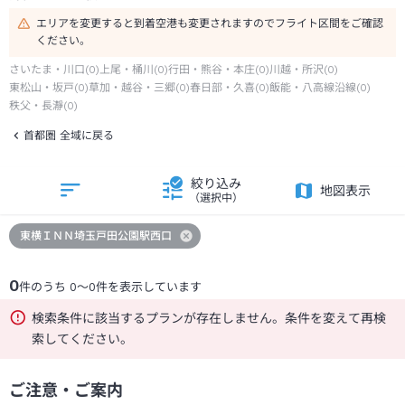
エリアを変更すると到着空港も変更されますのでフライト区間をご確認
ください。
さいたま・川口
(
0
)
上尾・桶川
(
0
)
行田・熊谷・本庄
(
0
)
川越・所沢
(
0
)
東松山・坂戸
(
0
)
草加・越谷・三郷
(
0
)
春日部・久喜
(
0
)
飯能・八高線沿線
(
0
)
秩父・長瀞
(
0
)
首都圏 全域に戻る
絞り込み
地図表示
（選択中）
東横ＩＮＮ埼玉戸田公園駅西口
0
件のうち
0
～
0
件を表示しています
検索条件に該当するプランが存在しません。条件を変えて再検
索してください。
ご注意・ご案内