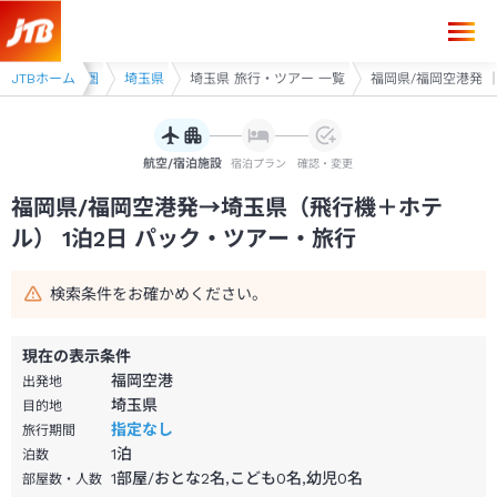
福岡県/福岡空港発→埼玉県 1泊2日（飛行機＋ホテル）パック・ツアー-
ツアー
JTBホーム
首都圏
埼玉県
埼玉県 旅行・ツアー 一覧
福岡県/福岡空港発 ｜
航空/宿泊施設
宿泊プラン
確認・変更
福岡県/福岡空港発→埼玉県（飛行機＋ホテ
ル） 1泊2日 パック・ツアー・旅行
検索条件をお確かめください。
現在の表示条件
福岡空港
出発地
埼玉県
目的地
指定なし
旅行期間
1
泊
泊数
1部屋/おとな2名,こども0名,幼児0名
部屋数・人数