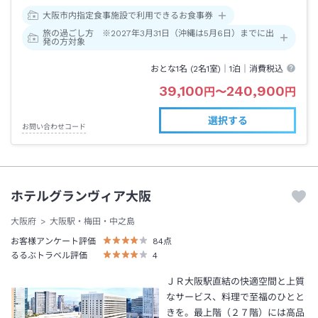
大阪市内指定食事施設で利用できるお食事券
旅の過ごし方 ※2027年3月31日（沖縄は5月6日）までに出
発の方対象
おとな1名 (
2
名1室)｜
1泊
｜消費税込
39,100
240,900
円
〜
円
選択する
お問い合わせコード
ホテルグランヴィア大阪
大阪府
大阪駅・梅田・中之島
お客様アンケート評価
84
点
るるぶトラベル評価
4
ＪＲ大阪駅直結の快適空間と上質
なサービス、料理で至福のひとと
きを。最上階（２７階）には高品