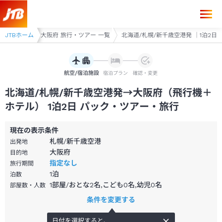
北海道/札幌/新千歳空港発→大阪府 1泊2日（飛行機＋ホテル）パック・
JTBホーム
大阪府
大阪府 旅行・ツアー 一覧
北海道/札幌/新千歳空港発 ｜1泊2日
航空/宿泊施設
宿泊プラン
確認・変更
北海道/札幌/新千歳空港発→大阪府（飛行機＋
ホテル） 1泊2日 パック・ツアー・旅行
現在の表示条件
札幌/新千歳空港
出発地
大阪府
目的地
指定なし
旅行期間
1
泊
泊数
1部屋/おとな2名,こども0名,幼児0名
部屋数・人数
条件を変更する
日付を選択すると、