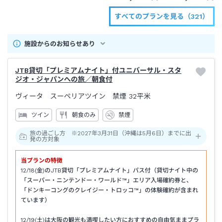
すべてのプランを見る（321）
施設からのお知らせあり
JTB貸切「プレミアムナイト」付ユニバーサル・スタ
ジオ・ジャパンへの旅／朝食付
ヴィータ スーペリアツイン 禁煙
32平米
ツイン
朝食のみ
禁煙
旅の過ごし方 ※2027年3月31日（沖縄は5月6日）までに出
発の方対象
当プランの特徴
12/18(金)のJTB貸切「プレミアムナイト」パス付（貸切ナイト中の
「スーパー・ニンテンドー・ワールド™」エリア入場確約券と、
「ドンキーコングのクレイジー・トロッコ™」の体験確約が含まれ
ています）
12/19(土)は大阪の観光も満喫したい方におすすめの自由気ままプラ