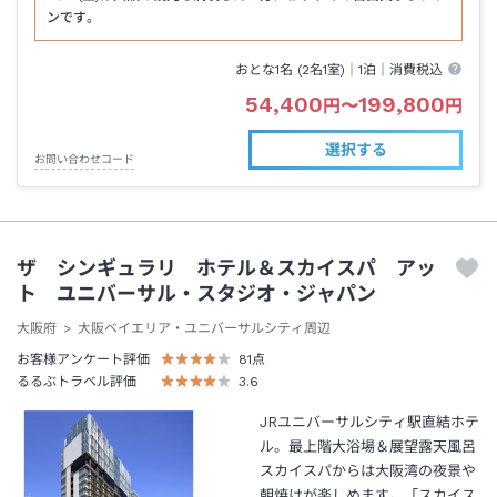
ンです。
おとな1名 (
2
名1室)｜
1泊
｜消費税込
54,400
199,800
円
〜
円
選択する
お問い合わせコード
ザ シンギュラリ ホテル＆スカイスパ アッ
ト ユニバーサル・スタジオ・ジャパン
大阪府
大阪ベイエリア・ユニバーサルシティ周辺
お客様アンケート評価
81
点
るるぶトラベル評価
3.6
JRユニバーサルシティ駅直結ホテ
ル。最上階大浴場＆展望露天風呂
スカイスパからは大阪湾の夜景や
朝焼けが楽しめます。「スカイス