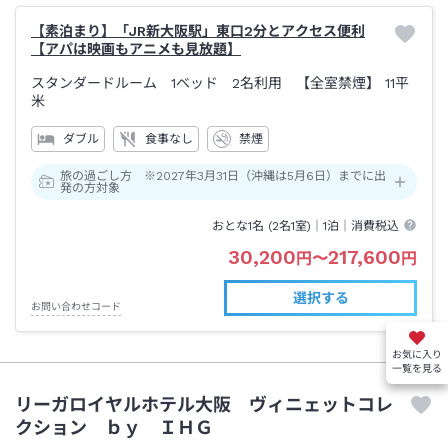
【素泊まり】「JR新大阪駅」東口2分とアクセス便利
【アパは映画もアニメも見放題】
スタンダードルーム 1ベッド 2名利用 【全室禁煙】
11平
米
ダブル
食事なし
禁煙
旅の過ごし方 ※2027年3月31日（沖縄は5月6日）までに出
発の方対象
おとな1名 (
2
名1室)｜
1泊
｜消費税込
30,200
217,600
円
〜
円
選択する
お問い合わせコード
お気に入り
一覧を見る
リーガロイヤルホテル大阪 ヴィニェットコレ
クション ｂｙ ＩＨＧ