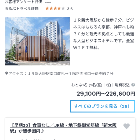
---
お客様アンケート評価
るるぶトラベル評価
3.6
ＪＲ新大阪駅から徒歩７分、ビジ
ネスはもちろん京都、神戸へも約
３０分と観光の拠点としても最適
な大型ビジネスホテルです。全室
ＷＩＦＩ無料。
アクセス：
ＪＲ新大阪駅南口改札→１階正面出口→徒歩約７分
おとな1名 (
2
名1室)｜
1泊
｜消費税込
29,100
226,600
円
〜
円
すべてのプランを見る（28）
【早期30】食事なし／JR線・地下鉄御堂筋線「新大阪
駅」が徒歩圏内♪