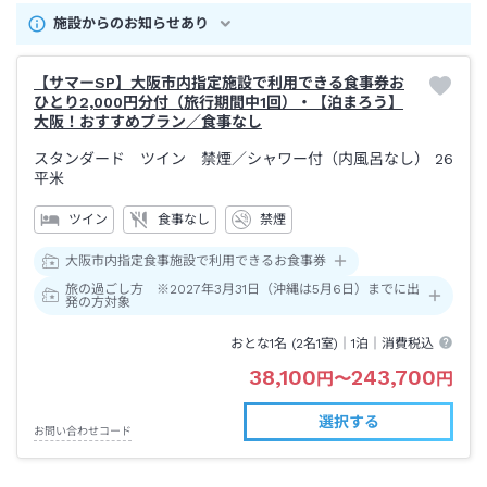
施設からのお知らせあり
【サマーSP】大阪市内指定施設で利用できる食事券お
ひとり2,000円分付（旅行期間中1回）・【泊まろう】
大阪！おすすめプラン／食事なし
スタンダード ツイン 禁煙
／シャワー付（内風呂なし）
26
平米
ツイン
食事なし
禁煙
大阪市内指定食事施設で利用できるお食事券
旅の過ごし方 ※2027年3月31日（沖縄は5月6日）までに出
発の方対象
おとな1名 (
2
名1室)｜
1泊
｜消費税込
38,100
243,700
円
〜
円
選択する
お問い合わせコード