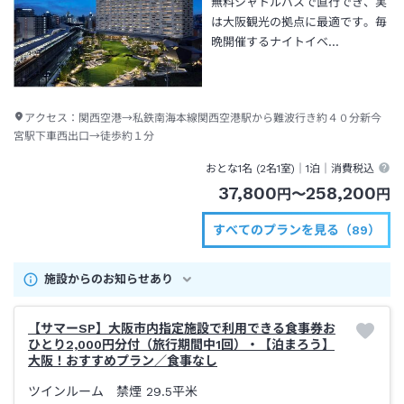
無料シャトルバスで直行でき、実
は大阪観光の拠点に最適です。毎
晩開催するナイトイベ…
アクセス：
関西空港→私鉄南海本線関西空港駅から難波行き約４０分新今
宮駅下車西出口→徒歩約１分
おとな1名 (
2
名1室)｜
1泊
｜消費税込
37,800
258,200
円
〜
円
すべてのプランを見る（89）
施設からのお知らせあり
【サマーSP】大阪市内指定施設で利用できる食事券お
ひとり2,000円分付（旅行期間中1回）・【泊まろう】
大阪！おすすめプラン／食事なし
ツインルーム 禁煙
29.5平米