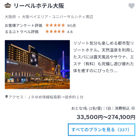
リーベルホテル大阪
大阪府
大阪ベイエリア・ユニバーサルシティ周辺
お客様アンケート評価
90
点
るるぶトラベル評価
4.8
リゾート気分も楽しめる都市型リ
ゾートホテル。天然温泉を利用し
たスパには露天風呂やサウナ、エ
ステ（有料）も完備し遊び疲れた
体を癒すのにぴったり…
アクセス：
ＪＲゆめ咲線桜島駅→徒歩約１分
おとな1名 (
2
名1室)｜
1泊
｜消費税込
33,500
274,100
円
〜
円
すべてのプランを見る（237）