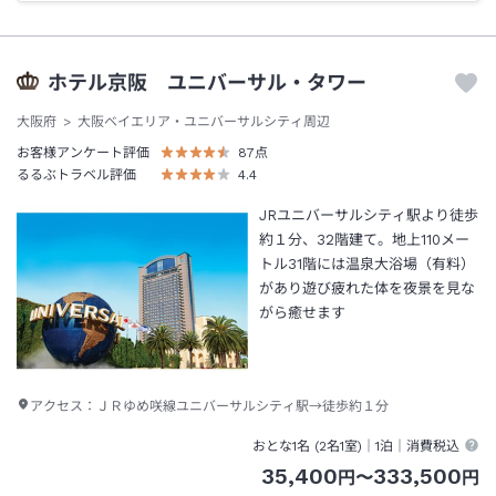
ホテル京阪 ユニバーサル・タワー
大阪府
大阪ベイエリア・ユニバーサルシティ周辺
お客様アンケート評価
87
点
るるぶトラベル評価
4.4
JRユニバーサルシティ駅より徒歩
約１分、32階建て。地上110メー
トル31階には温泉大浴場（有料）
があり遊び疲れた体を夜景を見な
がら癒せます
アクセス：
ＪＲゆめ咲線ユニバーサルシティ駅→徒歩約１分
おとな1名 (
2
名1室)｜
1泊
｜消費税込
35,400
333,500
円
〜
円