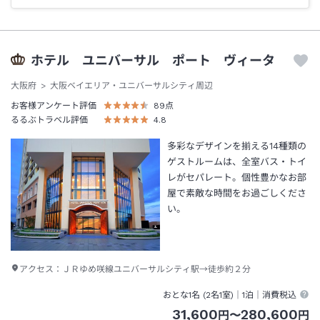
ホテル ユニバーサル ポート ヴィータ
大阪府
大阪ベイエリア・ユニバーサルシティ周辺
お客様アンケート評価
89
点
るるぶトラベル評価
4.8
多彩なデザインを揃える14種類の
ゲストルームは、全室バス・トイ
レがセパレート。個性豊かなお部
屋で素敵な時間をお過ごしくださ
い。
アクセス：
ＪＲゆめ咲線ユニバーサルシティ駅→徒歩約２分
おとな1名 (
2
名1室)｜
1泊
｜消費税込
31,600
280,600
円
〜
円