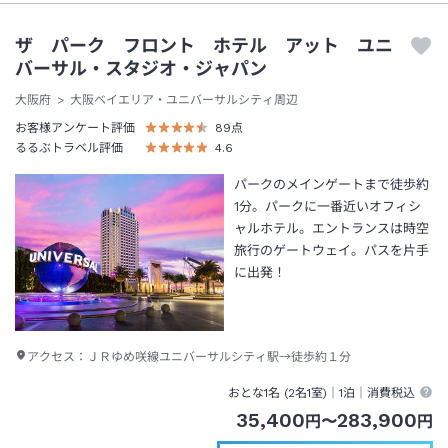
ザ パーク フロント ホテル アット ユニ
バーサル・スタジオ・ジャパン
大阪府
大阪ベイエリア・ユニバーサルシティ周辺
お客様アンケート評価
89
点
るるぶトラベル評価
4.6
パークのメインゲートまで徒歩約
1分。パークに一番近いオフィシ
ャルホテル。エントランスは時空
旅行のゲートウェイ。パスを片手
に出発！
アクセス：
ＪＲゆめ咲線ユニバーサルシティ駅→徒歩約１分
おとな1名 (
2
名1室)｜
1泊
｜消費税込
35,400
283,900
円
〜
円