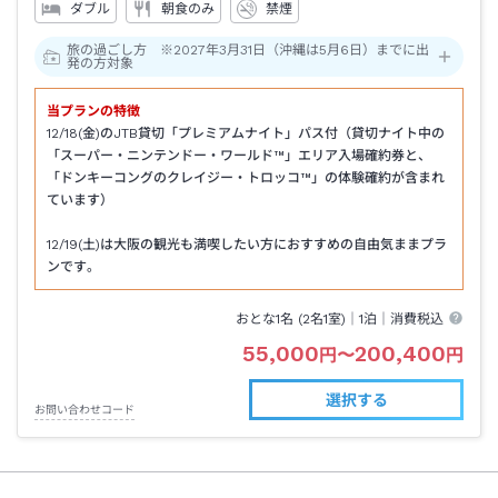
ダブル
朝食のみ
禁煙
旅の過ごし方 ※2027年3月31日（沖縄は5月6日）までに出
発の方対象
当プランの特徴
12/18(金)のJTB貸切「プレミアムナイト」パス付（貸切ナイト中の
「スーパー・ニンテンドー・ワールド™」エリア入場確約券と、
「ドンキーコングのクレイジー・トロッコ™」の体験確約が含まれ
ています）
12/19(土)は大阪の観光も満喫したい方におすすめの自由気ままプラ
ンです。
おとな1名 (
2
名1室)｜
1泊
｜消費税込
55,000
200,400
円
〜
円
選択する
お問い合わせコード