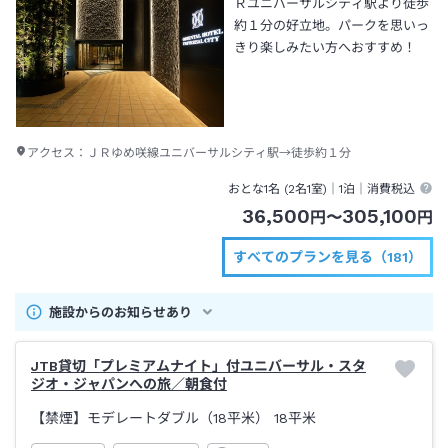
Ｒユニバーサルシティ駅より徒歩
約１分の好立地。パークを思いっ
きり楽しみたい方へおすすめ！
アクセス：
ＪＲゆめ咲線ユニバーサルシティ駅→徒歩約１分
おとな1名 (
2
名1室)｜
1泊
｜消費税込
36,500
305,100
円
〜
円
すべてのプランを見る（181）
施設からのお知らせあり
JTB貸切「プレミアムナイト」付ユニバーサル・スタ
ジオ・ジャパンへの旅／朝食付
【禁煙】モデレートダブル（18平米）
18平米