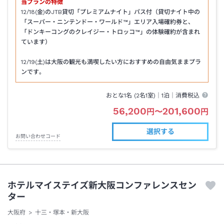
当プランの特徴
12/18(金)のJTB貸切「プレミアムナイト」パス付（貸切ナイト中の
「スーパー・ニンテンドー・ワールド™」エリア入場確約券と、
「ドンキーコングのクレイジー・トロッコ™」の体験確約が含まれ
ています）
12/19(土)は大阪の観光も満喫したい方におすすめの自由気ままプラ
ンです。
おとな1名 (
2
名1室)｜
1泊
｜消費税込
56,200
201,600
円
〜
円
選択する
お問い合わせコード
ホテルマイステイズ新大阪コンファレンスセン
ター
大阪府
十三・塚本・新大阪