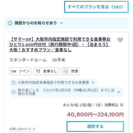
すべてのプランを見る（282）
施設からのお知らせあり
【サマーSP】大阪市内指定施設で利用できる食事券お
ひとり2,000円分付（旅行期間中1回）・【泊まろう】
大阪！おすすめプラン／食事なし
スタンダードルーム
25平米
ツイン
食事なし
禁煙
大阪市内指定食事施設で利用できるお食事券
旅の過ごし方 ※2027年3月31日（沖縄は5月6日）までに出
発の方対象
おとな1名 (
2
名1室)｜
1泊
｜消費税込
40,900
224,100
円
〜
円
選択する
お問い合わせコード