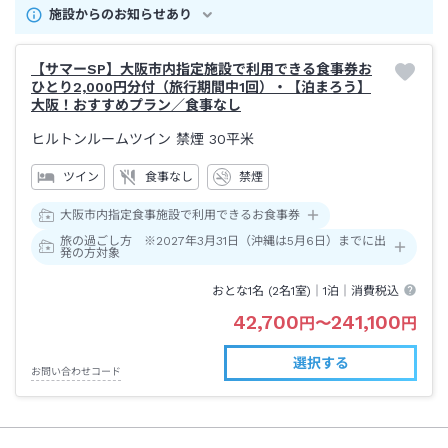
施設からのお知らせあり
【サマーSP】大阪市内指定施設で利用できる食事券お
ひとり2,000円分付（旅行期間中1回）・【泊まろう】
大阪！おすすめプラン／食事なし
ヒルトンルームツイン 禁煙
30平米
ツイン
食事なし
禁煙
大阪市内指定食事施設で利用できるお食事券
旅の過ごし方 ※2027年3月31日（沖縄は5月6日）までに出
発の方対象
おとな1名 (
2
名1室)｜
1泊
｜消費税込
42,700
241,100
円
〜
円
選択する
お問い合わせコード