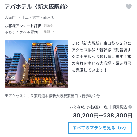
アパホテル〈新大阪駅前〉
大阪府
十三・塚本・新大阪
お客様アンケート評価
対象外
るるぶトラベル評価
集計中
ＪＲ「新大阪駅」東口徒歩２分と
アクセス抜群！新幹線で到着後す
ぐにホテルへお越し頂けます！旅
の疲れを癒せる大浴場・露天風呂
も完備しています！
アクセス：
ＪＲ東海道本線新大阪駅東出口→徒歩約２分
おとな1名 (
2
名1室)｜
1泊
｜消費税込
30,200
238,300
円
〜
円
すべてのプランを見る（12）