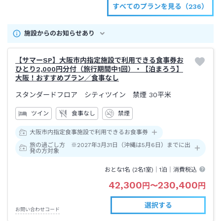
すべてのプランを見る（236）
施設からのお知らせあり
【サマーSP】大阪市内指定施設で利用できる食事券お
ひとり2,000円分付（旅行期間中1回）・【泊まろう】
大阪！おすすめプラン／食事なし
スタンダードフロア シティツイン 禁煙
30平米
ツイン
食事なし
禁煙
大阪市内指定食事施設で利用できるお食事券
旅の過ごし方 ※2027年3月31日（沖縄は5月6日）までに出
発の方対象
おとな1名 (
2
名1室)｜
1泊
｜消費税込
42,300
230,400
円
〜
円
選択する
お問い合わせコード