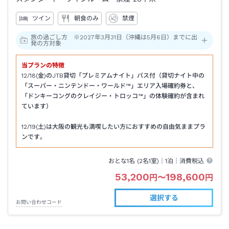
ツイン
朝食のみ
禁煙
旅の過ごし方 ※2027年3月31日（沖縄は5月6日）までに出
発の方対象
当プランの特徴
12/18(金)のJTB貸切「プレミアムナイト」パス付（貸切ナイト中の
「スーパー・ニンテンドー・ワールド™」エリア入場確約券と、
「ドンキーコングのクレイジー・トロッコ™」の体験確約が含まれ
ています）
12/19(土)は大阪の観光も満喫したい方におすすめの自由気ままプラ
ンです。
おとな1名 (
2
名1室)｜
1泊
｜消費税込
53,200
198,600
円
〜
円
選択する
お問い合わせコード