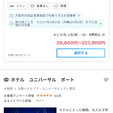
ツイン
食事なし
禁煙
大阪市内指定食事施設で利用できるお食事券
旅の過ごし方 ※2027年3月31日（沖縄は5月6日）までに出
発の方対象
おとな1名 (
2
名1室)｜
1泊
｜消費税込
39,600
227,900
円
〜
円
選択する
お問い合わせコード
ホテル ユニバーサル ポート
大阪府
大阪ベイエリア・ユニバーサルシティ周辺
お客様アンケート評価
88
点
るるぶトラベル評価
集計中
ホテルに入った瞬間、大人も子供