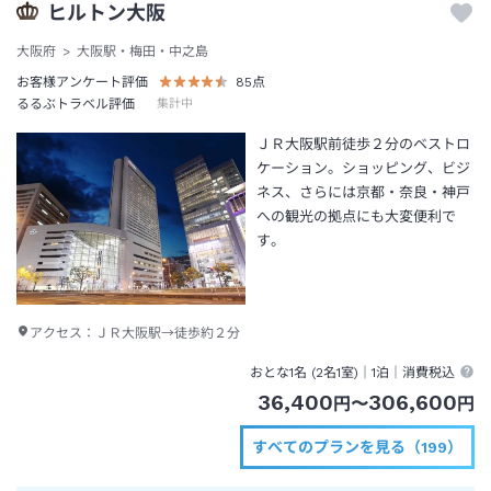
ヒルトン大阪
大阪府
大阪駅・梅田・中之島
お客様アンケート評価
85
点
るるぶトラベル評価
集計中
ＪＲ大阪駅前徒歩２分のベストロ
ケーション。ショッピング、ビジ
ネス、さらには京都・奈良・神戸
への観光の拠点にも大変便利で
す。
アクセス：
ＪＲ大阪駅→徒歩約２分
おとな1名 (
2
名1室)｜
1泊
｜消費税込
36,400
306,600
円
〜
円
すべてのプランを見る（199）