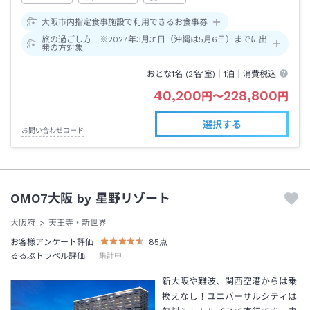
大阪市内指定食事施設で利用できるお食事券
旅の過ごし方 ※2027年3月31日（沖縄は5月6日）までに出
発の方対象
おとな1名 (
2
名1室)｜
1泊
｜消費税込
40,200
228,800
円
〜
円
選択する
お問い合わせコード
OMO7大阪 by 星野リゾート
大阪府
天王寺・新世界
お客様アンケート評価
85
点
るるぶトラベル評価
集計中
新大阪や難波、関西空港からは乗
換えなし！ユニバーサルシティは