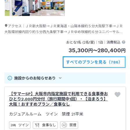
アクセス：
ＪＲ新大阪駅→ＪＲ東海道・山陽本線約５分大阪駅下車→ＪＲ
大阪環状線内回り約５分西九条駅下車→ＪＲゆめ咲線約６分ユニバーサルシ
ティ駅下車→徒歩約２分
おとな1名 (
2
名1室)｜
1泊
｜消費税込
35,300
280,400
円
〜
円
すべてのプランを見る（786）
施設からのお知らせあり
【サマーSP】大阪市内指定施設で利用できる食事券お
ひとり2,000円分付（旅行期間中1回）・【泊まろう】
大阪！おすすめプラン／食事なし
カジュアルルーム ツイン 禁煙
21平米
ツイン
食事なし
禁煙