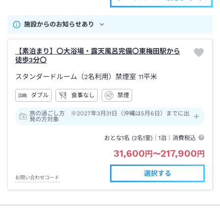
施設からのお知らせあり
【素泊まり】〇大浴場・露天風呂完備〇東梅田駅から
徒歩3分〇
スタンダードルーム（2名利用）禁煙室
11平米
ダブル
食事なし
禁煙
旅の過ごし方 ※2027年3月31日（沖縄は5月6日）までに出
発の方対象
おとな1名 (
2
名1室)｜
1泊
｜消費税込
31,600
217,900
円
〜
円
選択する
お問い合わせコード