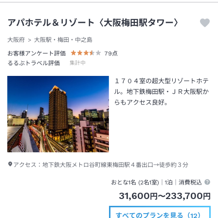
アパホテル＆リゾート〈大阪梅田駅タワー〉
大阪府
大阪駅・梅田・中之島
お客様アンケート評価
79
点
るるぶトラベル評価
集計中
１７０４室の超大型リゾートホテ
ル。地下鉄梅田駅・ＪＲ大阪駅か
らもアクセス良好。
アクセス：
地下鉄大阪メトロ谷町線東梅田駅４番出口→徒歩約３分
おとな1名 (
2
名1室)｜
1泊
｜消費税込
31,600
233,700
円
〜
円
すべてのプランを見る（12）