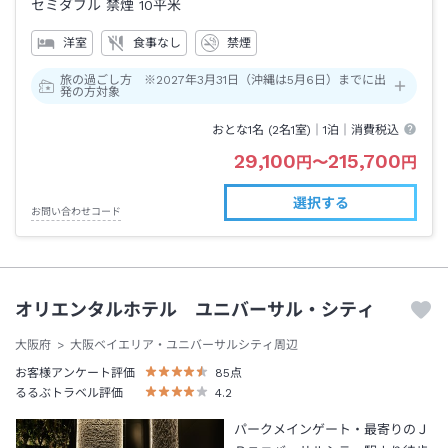
セミダブル 禁煙
10平米
洋室
食事なし
禁煙
旅の過ごし方 ※2027年3月31日（沖縄は5月6日）までに出
発の方対象
おとな1名 (
2
名1室)｜
1泊
｜消費税込
29,100
215,700
円
〜
円
選択する
お問い合わせコード
オリエンタルホテル ユニバーサル・シティ
大阪府
大阪ベイエリア・ユニバーサルシティ周辺
お客様アンケート評価
85
点
るるぶトラベル評価
4.2
パークメインゲート・最寄りのＪ