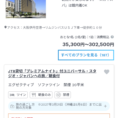
パ」は館内着OK
アクセス：
大阪伊丹空港→リムジンバスＵＳＪ下車→徒歩約１０分
おとな1名 (
2
名1室)｜
1泊
｜消費税込
35,300
302,500
円
〜
円
すべてのプランを見る（187）
JTB貸切「プレミアムナイト」付ユニバーサル・スタ
ジオ・ジャパンへの旅／朝食付
エグゼクティブ ソファツイン 禁煙
20平米
ツイン
朝食のみ
禁煙
旅の過ごし方 ※2027年3月31日（沖縄は5月6日）までに出
発の方対象