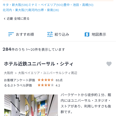
キタ・新大阪
(
138
)
ミナミ・ベイエリア
(
100
)
豊中・池田・高槻
(
10
)
北河内・東大阪
(
7
)
南河内
(
1
)
堺・泉南
(
28
)
近畿 全域に戻る
おすすめ順
絞り込み
地図表示
284
件のうち
1
～
20
件を表示しています
ホテル近鉄ユニバーサル・シティ
大阪府
大阪ベイエリア・ユニバーサルシティ周辺
お客様アンケート評価
85
点
るるぶトラベル評価
4.2
パークゲートから徒歩約１分、館
内にはユニバーサル・スタジオ・
ストアがあり、利用しやすさも抜
群です。