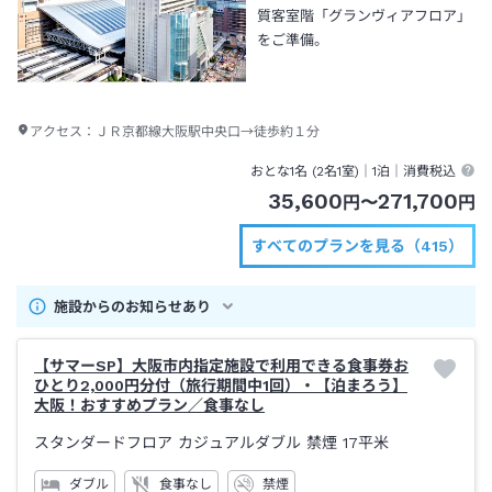
質客室階「グランヴィアフロア」
をご準備。
アクセス：
ＪＲ京都線大阪駅中央口→徒歩約１分
おとな1名 (
2
名1室)｜
1泊
｜消費税込
35,600
271,700
円
〜
円
すべてのプランを見る（415）
施設からのお知らせあり
【サマーSP】大阪市内指定施設で利用できる食事券お
ひとり2,000円分付（旅行期間中1回）・【泊まろう】
大阪！おすすめプラン／食事なし
スタンダードフロア カジュアルダブル 禁煙
17平米
ダブル
食事なし
禁煙