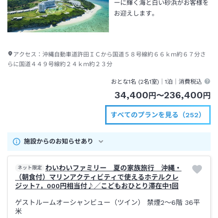
ーに輝く海と白い砂浜がお客様を
お迎えします。
アクセス：
沖縄自動車道許田ＩＣから国道５８号線約６６ｋｍ約６７分さ
らに国道４４９号線約２４ｋｍ約２３分
おとな1名 (
2
名1室)｜
1泊
｜消費税込
34,400
236,400
円
〜
円
すべてのプランを見る（252）
施設からのお知らせあり
わいわいファミリー 夏の家族旅行 沖縄・
ネット限定
（朝食付）マリンアクティビティで使えるホテルクレ
ジット7，000円相当付♪／こどもおひとり滞在中1回
ゲストルームオーシャンビュー（ツイン） 禁煙2～6階
36平
米