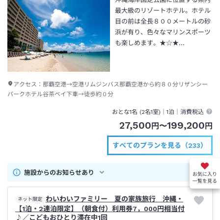
最大級のリゾートホテル。ホテル
目の前は全長８００メートルの砂
浜が有り、色々なマリンスポーツ
も楽しめます。★☆★…
アクセス：
那覇空港→空港リムジンバス那覇空港から約８０分リザンシー
パークホテル谷茶ベイ下車→徒歩約０分
おとな1名 (
2
名1室)｜
1泊
｜消費税込
27,500
199,200
円
〜
円
すべてのプランを見る（233）
施設からのお知らせあり
お気に入り
一覧を見る
わいわいファミリー 夏の家族旅行 沖縄・
ネット限定
【1泊・2連泊限定】（朝食付）利用券7，000円相当付
♪／こどもおひとり滞在中1回