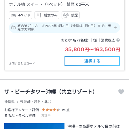
ホテル棟 スイート（4ベッド） 禁煙
62平米
4ベッド
朝食のみ
禁煙
旅の過ごし方 ※2027年3月31日（沖縄は5月6日）までに出
発の方対象
おとな1名 (
2
名1室)｜
1泊
｜消費税込
35,800
163,500
円
〜
円
選択する
お問い合わせコード
ザ・ビーチタワー沖縄（共立リゾート）
沖縄県
残波岬・読谷・北谷
お客様アンケート評価
85
点
るるぶトラベル評価
集計中
沖縄一の高層ホテルで目の前は