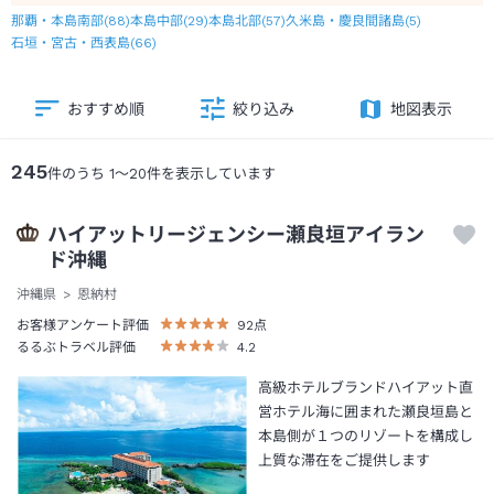
那覇・本島南部
(
88
)
本島中部
(
29
)
本島北部
(
57
)
久米島・慶良間諸島
(
5
)
石垣・宮古・西表島
(
66
)
おすすめ順
絞り込み
地図表示
245
件のうち
1
～
20
件を表示しています
ハイアットリージェンシー瀬良垣アイラン
ド沖縄
沖縄県
恩納村
お客様アンケート評価
92
点
るるぶトラベル評価
4.2
高級ホテルブランドハイアット直
営ホテル海に囲まれた瀬良垣島と
本島側が１つのリゾートを構成し
上質な滞在をご提供します