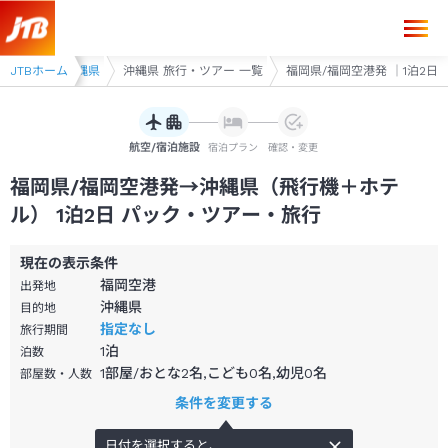
福岡県/福岡空港発→沖縄県 1泊2日（飛行機＋ホテル）パック・ツアー-
用ツアー
JTBホーム
沖縄県
沖縄県 旅行・ツアー 一覧
福岡県/福岡空港発 ｜1泊2日
航空/宿泊施設
宿泊プラン
確認・変更
福岡県/福岡空港発→沖縄県（飛行機＋ホテ
ル） 1泊2日 パック・ツアー・旅行
現在の表示条件
福岡空港
出発地
沖縄県
目的地
指定なし
旅行期間
1
泊
泊数
1部屋/おとな2名,こども0名,幼児0名
部屋数・人数
条件を変更する
日付を選択すると、