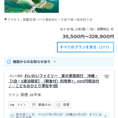
アクセス：
那覇空港→バス瀬良垣ビーチ前下車→徒歩約５分
おとな1名 (
2
名1室)｜
1泊
｜消費税込
35,500
328,900
円
〜
円
すべてのプランを見る（277）
施設からのお知らせあり
わいわいファミリー 夏の家族旅行 沖縄・
ネット限定
【1泊・2連泊限定】（朝食付）利用券7，000円相当付
♪／こどもおひとり滞在中1回
ツイン 禁煙
38平米
ツイン
朝食のみ
禁煙
旅の過ごし方 ※2027年3月31日（沖縄は5月6日）までに出
発の方対象