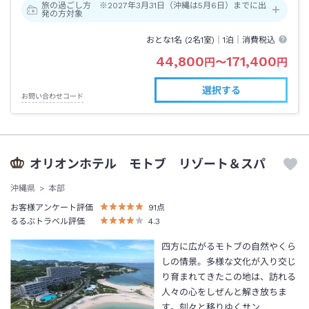
旅の過ごし方 ※2027年3月31日（沖縄は5月6日）までに出
発の方対象
おとな1名 (
2
名1室)｜
1泊
｜消費税込
44,800
171,400
円
〜
円
選択する
お問い合わせコード
オリオンホテル モトブ リゾート＆スパ
沖縄県
本部
お客様アンケート評価
91
点
るるぶトラベル評価
4.3
四方に広がるモトブの自然やくら
しの情景。多様な文化が入り交じ
り育まれてきたこの地は、訪れる
人々の心をしぜんと解き放ちま
す。刻々と移りゆくサン…