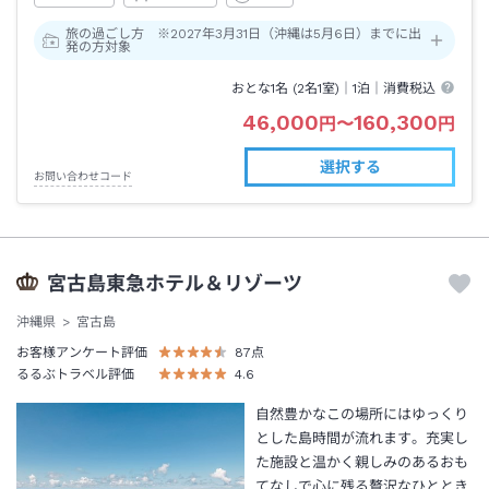
旅の過ごし方 ※2027年3月31日（沖縄は5月6日）までに出
発の方対象
おとな1名 (
2
名1室)｜
1泊
｜消費税込
46,000
160,300
円
〜
円
選択する
お問い合わせコード
宮古島東急ホテル＆リゾーツ
沖縄県
宮古島
お客様アンケート評価
87
点
るるぶトラベル評価
4.6
自然豊かなこの場所にはゆっくり
とした島時間が流れます。充実し
た施設と温かく親しみのあるおも
てなしで心に残る贅沢なひととき