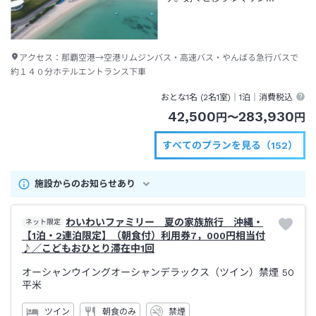
アクセス：
那覇空港→空港リムジンバス・高速バス・やんばる急行バスで
約１４０分ホテルエントランス下車
おとな1名 (
2
名1室)｜
1泊
｜消費税込
42,500
283,930
円
〜
円
すべてのプランを見る（152）
施設からのお知らせあり
わいわいファミリー 夏の家族旅行 沖縄・
ネット限定
【1泊・2連泊限定】（朝食付）利用券7，000円相当付
♪／こどもおひとり滞在中1回
オーシャンウイングオーシャンデラックス（ツイン）禁煙
50
平米
ツイン
朝食のみ
禁煙