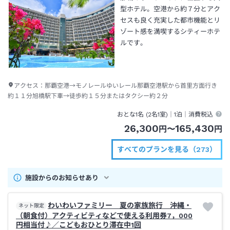
型ホテル。空港から約７分とアク
セスも良く充実した都市機能とリ
ゾート感を満喫するシティーホテ
ルです。
アクセス：
那覇空港→モノレールゆいレール那覇空港駅から首里方面行き
約１１分旭橋駅下車→徒歩約１５分またはタクシー約２分
おとな1名 (
2
名1室)｜
1泊
｜消費税込
26,300
165,430
円
〜
円
すべてのプランを見る（273）
施設からのお知らせあり
わいわいファミリー 夏の家族旅行 沖縄・
ネット限定
（朝食付）アクティビティなどで使える利用券7，000
円相当付♪／こどもおひとり滞在中1回