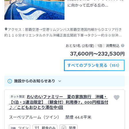
に向かって広がる丘の…
アクセス：
那覇空港→空港リムジンバス那覇空港国内線からＤエリア行き
約１１０分オリエンタルホテル沖縄正面玄関前下車→タクシー約９０分沖縄
エアポートシャトルかりゆしビーチ下車（送迎あり）到着後にホテル連絡要
おとな1名 (
2
名1室)｜
1泊
｜消費税込
37,600
232,530
円
〜
円
すべてのプランを見る（151）
施設からのお知らせあり
わいわいファミリー 夏の家族旅行 沖縄・
ネット限定
【1泊・2連泊限定】（朝食付）利用券7，000円相当付
♪／こどもおひとり滞在中1回
スーペリアルーム（ツイン） 禁煙
44.6平米
ツイン
朝食のみ
禁煙