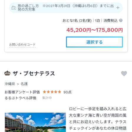
旅の過ごし方 ※2027年3月31日（沖縄は5月6日）までに出
発の方対象
おとな1名 (
2
名1室)｜
1泊
｜消費税込
45,200
175,800
円
〜
円
選択する
お問い合わせコード
ザ・ブセナテラス
沖縄県
名護
お客様アンケート評価
90
点
るるぶトラベル評価
集計中
ロビーに一歩足を踏み入れると広
大な東シナ海と青い空が南国の風
と共にお迎えいたします。テラス
チェックインがあなたの休日物語