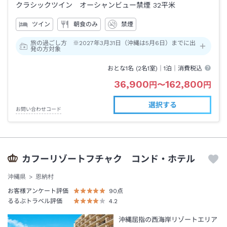
クラシックツイン オーシャンビュー禁煙
32平米
ツイン
朝食のみ
禁煙
旅の過ごし方 ※2027年3月31日（沖縄は5月6日）までに出
発の方対象
おとな1名 (
2
名1室)｜
1泊
｜消費税込
36,900
162,800
円
〜
円
選択する
お問い合わせコード
カフーリゾートフチャク コンド・ホテル
沖縄県
恩納村
お客様アンケート評価
90
点
るるぶトラベル評価
4.2
沖縄屈指の西海岸リゾートエリア