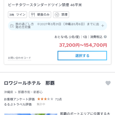
ビーチタワースタンダードツイン禁煙
46平米
ツイン
朝食のみ
禁煙
旅の過ごし方 ※2027年3月31日（沖縄は5月6日）までに出
発の方対象
おとな1名 (
2
名1室)｜
1泊
｜消費税込
37,200
154,700
円
〜
円
選択する
お問い合わせコード
ロワジールホテル 那覇
沖縄県
那覇市街・新都心
お客様アンケート評価
72
点
るるぶトラベル評価
集計中
那覇のポートエリアに位置する大