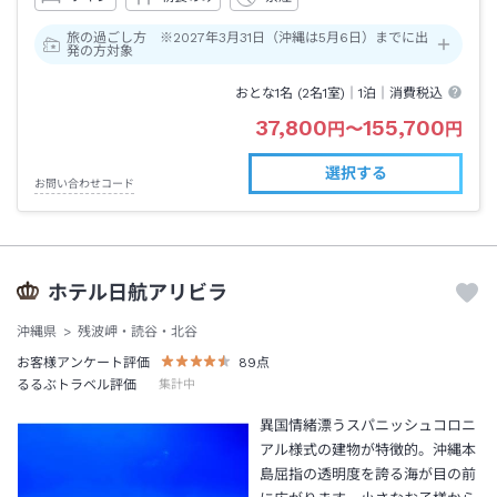
旅の過ごし方 ※2027年3月31日（沖縄は5月6日）までに出
発の方対象
おとな1名 (
2
名1室)｜
1泊
｜消費税込
37,800
155,700
円
〜
円
選択する
お問い合わせコード
ホテル日航アリビラ
沖縄県
残波岬・読谷・北谷
お客様アンケート評価
89
点
るるぶトラベル評価
集計中
異国情緒漂うスパニッシュコロニ
アル様式の建物が特徴的。沖縄本
島屈指の透明度を誇る海が目の前