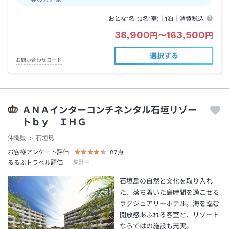
おとな1名 (
2
名1室)｜
1泊
｜消費税込
38,900
163,500
円
〜
円
選択する
お問い合わせコード
ＡＮＡインターコンチネンタル石垣リゾー
トｂｙ ＩＨＧ
沖縄県
石垣島
お客様アンケート評価
87
点
るるぶトラベル評価
集計中
石垣島の自然と文化を取り入れ
た、落ち着いた島時間を過ごせる
ラグジュアリーホテル。海を臨む
開放感あふれる客室と、リゾート
ならではの施設も充実。