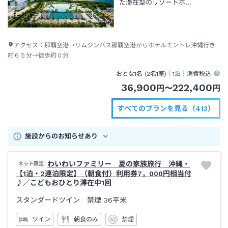
た滞在型のリゾートホ…
アクセス：
那覇空港→リムジンバス那覇空港からホテルモントレ沖縄行き
約６５分→徒歩約０分
おとな1名 (
2
名1室)｜
1泊
｜消費税込
36,900
222,400
円
〜
円
すべてのプランを見る（413）
施設からのお知らせあり
わいわいファミリー 夏の家族旅行 沖縄・
ネット限定
【1泊・2連泊限定】（朝食付）利用券7，000円相当付
♪／こどもおひとり滞在中1回
スタンダードツイン 禁煙
36平米
ツイン
朝食のみ
禁煙