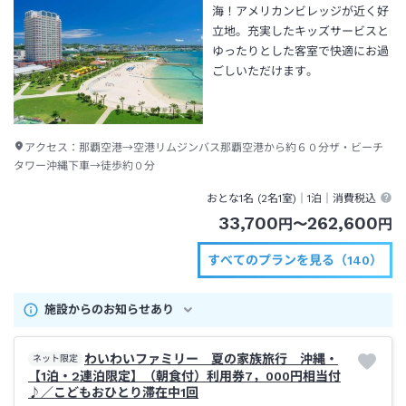
海！アメリカンビレッジが近く好
立地。充実したキッズサービスと
ゆったりとした客室で快適にお過
ごしいただけます。
アクセス：
那覇空港→空港リムジンバス那覇空港から約６０分ザ・ビーチ
タワー沖縄下車→徒歩約０分
おとな1名 (
2
名1室)｜
1泊
｜消費税込
33,700
262,600
円
〜
円
すべてのプランを見る（140）
施設からのお知らせあり
わいわいファミリー 夏の家族旅行 沖縄・
ネット限定
【1泊・2連泊限定】（朝食付）利用券7，000円相当付
♪／こどもおひとり滞在中1回