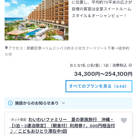
に位置し、平均約70平米の広さが
自慢の客室は全室スイートルーム
スタイル＆オーシャンビュー！
アクセス：
那覇空港→リムジンバス約８０分カフーリゾート下車→徒歩約
０分
おとな1名 (
2
名1室)｜
1泊
｜消費税込
34,300
254,100
円
〜
円
すべてのプランを見る（448）
施設からのお知らせあり
わいわいファミリー 夏の家族旅行 沖縄・
ネット限定
【1泊・2連泊限定】（朝食付）利用券7，000円相当付
♪／こどもおひとり滞在中1回