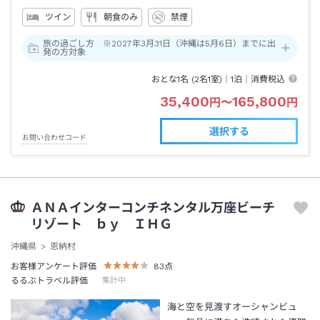
ツイン
朝食のみ
禁煙
旅の過ごし方 ※2027年3月31日（沖縄は5月6日）までに出
発の方対象
おとな1名 (
2
名1室)｜
1泊
｜消費税込
35,400
165,800
円
〜
円
選択する
お問い合わせコード
ＡＮＡインターコンチネンタル万座ビーチ
リゾート ｂｙ ＩＨＧ
沖縄県
恩納村
お客様アンケート評価
83
点
るるぶトラベル評価
集計中
海と空を見渡すオーシャンビュ