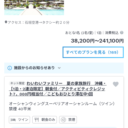
アクセス：
石垣空港→タクシー約２０分
おとな1名 (
2
名1室)｜
1泊
｜消費税込
38,200
241,100
円
〜
円
すべてのプランを見る（169）
施設からのお知らせあり
わいわいファミリー 夏の家族旅行 沖縄・
ネット限定
【1泊・2連泊限定】朝食付／アクティビティクレジッ
ト7，000円相当付／こどもおひとり滞在中1回
オーシャンウィングスーペリアオーシャンルーム（ツイン）
禁煙
40平米
ツイン
朝食のみ
禁煙