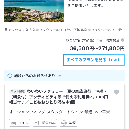
をご提供いたします。
アクセス：
宮古空港→タクシー約１０分、下地島空港→タクシー約３０分
おとな1名 (
2
名1室)｜
1泊
｜消費税込
36,300
271,800
円
〜
円
すべてのプランを見る（169）
施設からのお知らせあり
わいわいファミリー 夏の家族旅行 沖縄・
ネット限定
（朝食付）アクティビティ等で使える利用券7，000円
相当付♪／こどもおひとり滞在中1回
オーシャンウィング スタンダードツイン 禁煙
32.2平米
ツイン
朝食のみ
禁煙