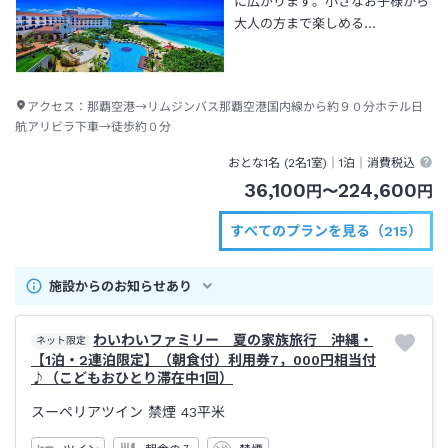
に広がります。小さなお子様から
大人の方まで楽しめる…
アクセス：
那覇空港→リムジンバス那覇空港国内線から約９０分ホテル日
航アリビラ下車→徒歩約０分
おとな1名 (
2
名1室)｜
1泊
｜消費税込
36,100
224,600
円
〜
円
すべてのプランを見る（215）
施設からのお知らせあり
わいわいファミリー 夏の家族旅行 沖縄・
ネット限定
【1泊・2連泊限定】（朝食付）利用券7，000円相当付
♪（こどもおひとり滞在中1回）
スーペリアツイン 禁煙
43平米