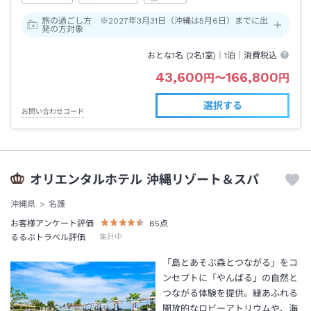
旅の過ごし方 ※2027年3月31日（沖縄は5月6日）までに出
発の方対象
おとな1名 (
2
名1室)｜
1泊
｜消費税込
43,600
166,800
円
〜
円
選択する
お問い合わせコード
オリエンタルホテル 沖縄リゾート＆スパ
沖縄県
名護
お客様アンケート評価
85
点
るるぶトラベル評価
集計中
「島とあそぶ森とつながる」をコ
ンセプトに「やんばる」の自然と
つながる体験を提供。緑あふれる
開放的なロビーアトリウムや、海