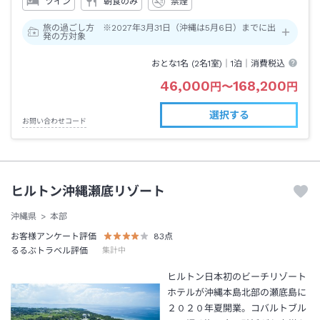
ツイン
朝食のみ
禁煙
旅の過ごし方 ※2027年3月31日（沖縄は5月6日）までに出
発の方対象
おとな1名 (
2
名1室)｜
1泊
｜消費税込
46,000
168,200
円
〜
円
選択する
お問い合わせコード
ヒルトン沖縄瀬底リゾート
沖縄県
本部
お客様アンケート評価
83
点
るるぶトラベル評価
集計中
ヒルトン日本初のビーチリゾート
ホテルが沖縄本島北部の瀬底島に
２０２０年夏開業。コバルトブル