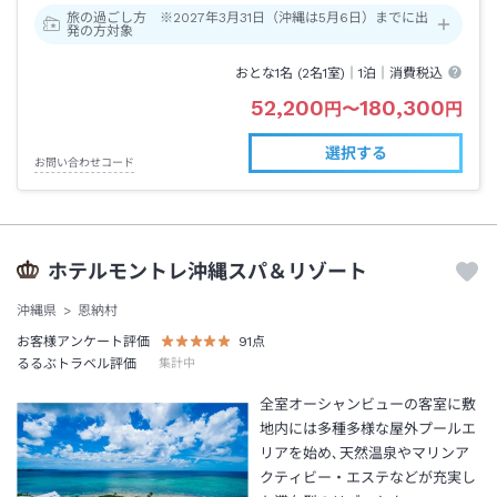
旅の過ごし方 ※2027年3月31日（沖縄は5月6日）までに出
発の方対象
おとな1名 (
2
名1室)｜
1泊
｜消費税込
52,200
180,300
円
〜
円
選択する
お問い合わせコード
ホテルモントレ沖縄スパ＆リゾート
沖縄県
恩納村
お客様アンケート評価
91
点
るるぶトラベル評価
集計中
全室オーシャンビューの客室に敷
地内には多種多様な屋外プールエ
リアを始め､天然温泉やマリンア
クティビー・エステなどが充実し