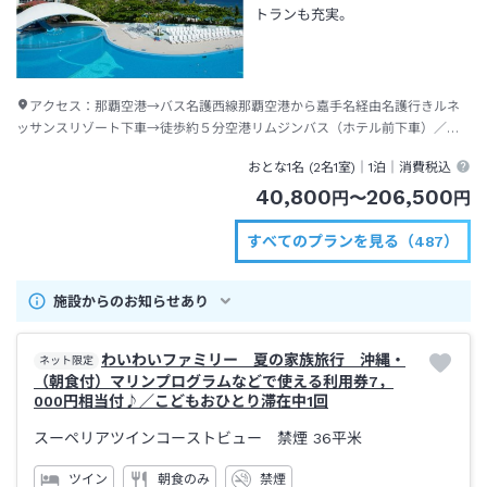
トランも充実。
アクセス：
那覇空港→バス名護西線那覇空港から嘉手名経由名護行きルネ
ッサンスリゾート下車→徒歩約５分空港リムジンバス（ホテル前下車）／沖
縄エアポートシャトル
おとな1名 (
2
名1室)｜
1泊
｜消費税込
40,800
206,500
円
〜
円
すべてのプランを見る（487）
施設からのお知らせあり
わいわいファミリー 夏の家族旅行 沖縄・
ネット限定
（朝食付）マリンプログラムなどで使える利用券7，
000円相当付♪／こどもおひとり滞在中1回
スーペリアツインコーストビュー 禁煙
36平米
ツイン
朝食のみ
禁煙