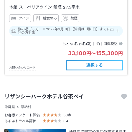
本館 スーペリアツイン 禁煙
27.5平米
ツイン
朝食のみ
禁煙
旅の過ごし方 ※2027年3月31日（沖縄は5月6日）までに出
発の方対象
おとな1名 (
2
名1室)｜
1泊
｜消費税込
33,100
155,300
円
〜
円
選択する
お問い合わせコード
リザンシーパークホテル谷茶ベイ
沖縄県
恩納村
お客様アンケート評価
83
点
るるぶトラベル評価
3.4
沖縄海岸国定公園に位置する県内