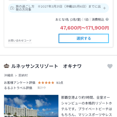
旅の過ごし方 ※2027年3月31日（沖縄は5月6日）までに出
発の方対象
おとな1名 (
2
名1室)｜
1泊
｜消費税込
47,600
171,900
円
〜
円
選択する
お問い合わせコード
ルネッサンスリゾート オキナワ
沖縄県
恩納村
お客様アンケート評価
92
点
るるぶトラベル評価
集計中
那覇空港より約1時間、全室オー
シャンビューの本格的リゾートホ
テルです。プライベートビーチは
もちろん、マリンスポーツやレス