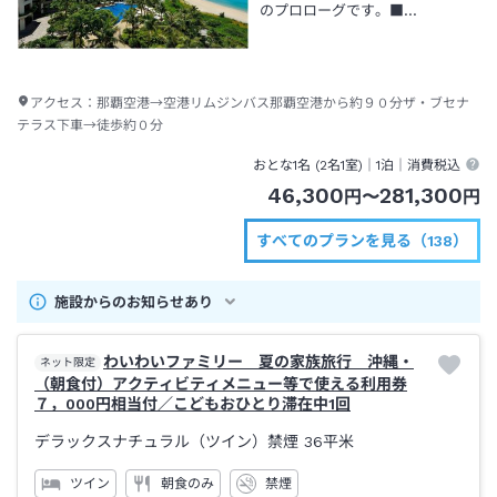
のプロローグです。■…
アクセス：
那覇空港→空港リムジンバス那覇空港から約９０分ザ・ブセナ
テラス下車→徒歩約０分
おとな1名 (
2
名1室)｜
1泊
｜消費税込
46,300
281,300
円
〜
円
すべてのプランを見る（138）
施設からのお知らせあり
わいわいファミリー 夏の家族旅行 沖縄・
ネット限定
（朝食付）アクティビティメニュー等で使える利用券
７，000円相当付／こどもおひとり滞在中1回
デラックスナチュラル（ツイン）禁煙
36平米
ツイン
朝食のみ
禁煙