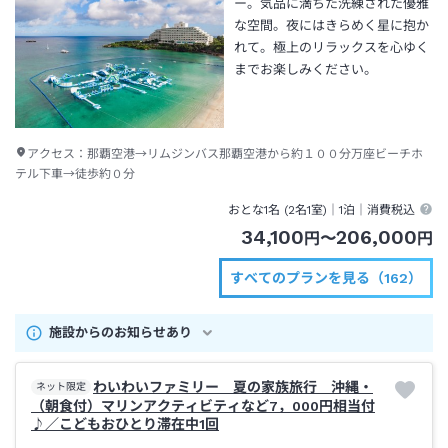
ー。気品に満ちた洗練された優雅
な空間。夜にはきらめく星に抱か
れて。極上のリラックスを心ゆく
までお楽しみください。
アクセス：
那覇空港→リムジンバス那覇空港から約１００分万座ビーチホ
テル下車→徒歩約０分
おとな1名 (
2
名1室)｜
1泊
｜消費税込
34,100
206,000
円
〜
円
すべてのプランを見る（162）
施設からのお知らせあり
わいわいファミリー 夏の家族旅行 沖縄・
ネット限定
（朝食付）マリンアクティビティなど7，000円相当付
♪／こどもおひとり滞在中1回