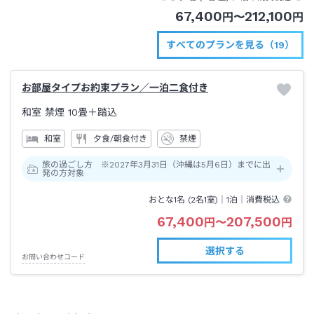
67,400
212,100
円
〜
円
すべてのプランを見る（19）
お部屋タイプお約束プラン／一泊二食付き
和室 禁煙
10畳＋踏込
和室
夕食/朝食付き
禁煙
旅の過ごし方 ※2027年3月31日（沖縄は5月6日）までに出
発の方対象
おとな1名 (
2
名1室)｜
1泊
｜消費税込
67,400
207,500
円
〜
円
選択する
お問い合わせコード