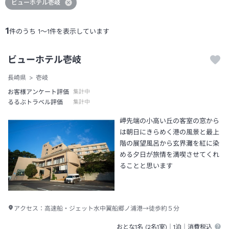
ビューホテル壱岐
1
件のうち
1
～
1
件を表示しています
ビューホテル壱岐
長崎県
壱岐
お客様アンケート評価
集計中
るるぶトラベル評価
集計中
岬先端の小高い丘の客室の窓から
は朝日にきらめく港の風景と最上
階の展望風呂から玄界灘を紅に染
める夕日が旅情を満喫させてくれ
ることと思います
アクセス：
高速船・ジェット水中翼船郷ノ浦港→徒歩約５分
おとな1名 (
2
名1室)｜
1泊
｜消費税込