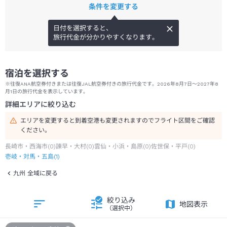
条件を変更する
日付を選択すると、
旅行代金が分かりやすくなります。
宿泊を選択する
※往復ANA航空券付きまたは往復JAL航空券付きの旅行代金です。2026年8月7日～2027年8
月1日の旅行代金を表示しています。
詳細エリアに絞り込む
エリアを変更すると到着空港も変更されますのでフライト区間をご確認
ください。
長崎市・西海市
(
0
)
諫早・大村
(
0
)
雲仙・小浜・島原
(
0
)
佐世保・平戸
(
0
)
壱岐・対馬・五島
(
1
)
九州 全域に戻る
絞り込み
地図表示
（選択中）