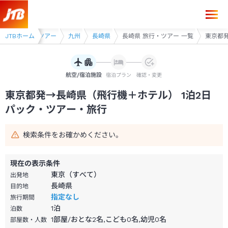
東京都発→長崎県 1泊2日（飛行機＋ホテル）パック・ツアー-JTB
JTBホーム
飛行機利用ツアー
九州
長崎県
長崎県 旅行・ツアー 一覧
東京都発
航空/宿泊施設
宿泊プラン
確認・変更
東京都発→長崎県（飛行機＋ホテル） 1泊2日
パック・ツアー・旅行
検索条件をお確かめください。
現在の表示条件
東京（すべて）
出発地
長崎県
目的地
指定なし
旅行期間
1
泊
泊数
1部屋/おとな2名,こども0名,幼児0名
部屋数・人数