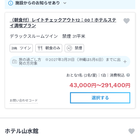
施設からのお知らせあり
（朝食付）レイトチェックアウト12：00！ホテルステ
イ満喫プラン
デラックスルームツイン 禁煙
31平米
ツイン
朝食のみ
禁煙
旅の過ごし方 ※2027年3月31日（沖縄は5月6日）までに出
発の方対象
おとな1名 (
2
名1室)｜
1泊
｜消費税込
43,000
291,400
円
〜
円
選択する
お問い合わせコード
ホテル山水館