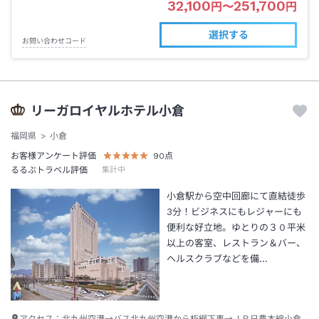
32,100
251,700
円
〜
円
選択する
お問い合わせコード
リーガロイヤルホテル小倉
福岡県
小倉
お客様アンケート評価
90
点
るるぶトラベル評価
集計中
小倉駅から空中回廊にて直結徒歩
3分！ビジネスにもレジャーにも
便利な好立地。ゆとりの３０平米
以上の客室、レストラン＆バー、
ヘルスクラブなどを備…
アクセス：
北九州空港→バス北九州空港から朽網下車→ＪＲ日豊本線小倉