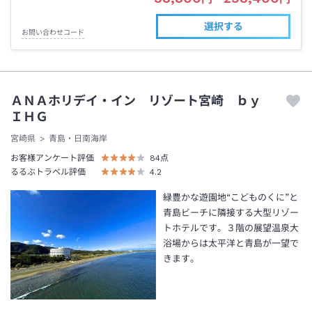
選択する
お問い合わせコード
ＡＮＡホリデイ・イン リゾート宮崎 ｂｙ
ＩＨＧ
宮崎県
青島・日南海岸
お客様アンケート評価
84
点
るるぶトラベル評価
4.2
緑豊かな遊園地“こどものくに”と
青島ビーチに隣接する大型リゾー
トホテルです。３階の展望温泉大
浴場からは太平洋と青島が一望で
きます。