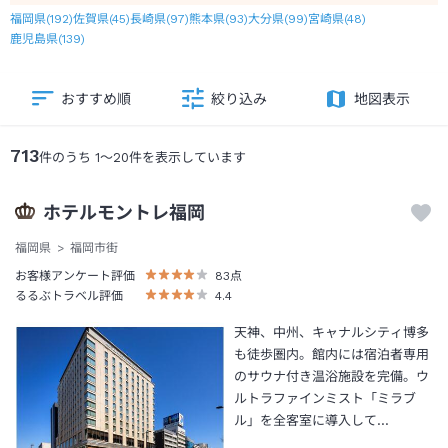
福岡県
(
192
)
佐賀県
(
45
)
長崎県
(
97
)
熊本県
(
93
)
大分県
(
99
)
宮崎県
(
48
)
鹿児島県
(
139
)
おすすめ順
絞り込み
地図表示
713
件のうち
1
～
20
件を表示しています
ホテルモントレ福岡
福岡県
福岡市街
お客様アンケート評価
83
点
るるぶトラベル評価
4.4
天神、中州、キャナルシティ博多
も徒歩圏内。館内には宿泊者専用
のサウナ付き温浴施設を完備。ウ
ルトラファインミスト「ミラブ
ル」を全客室に導入して…