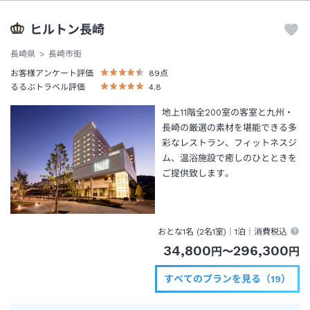
ヒルトン長崎
長崎県
長崎市街
お客様アンケート評価
89
点
るるぶトラベル評価
4.8
地上11階全200室の客室と九州・
長崎の厳選の素材を堪能できる多
彩なレストラン、フィットネスジ
ム、温浴施設で癒しのひとときを
ご提供致します。
おとな1名 (
2
名1室)｜
1泊
｜消費税込
34,800
296,300
円
〜
円
すべてのプランを見る（19）