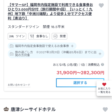
【サマーSP】福岡市内指定施設で利用できる食事券お
ひとり3,000円分付（旅行期間中1回）【いっとく！九
州】地下鉄「中洲川端駅」より徒歩１分でアクセス便
利【素泊り】
スタンダードツイン 禁煙
18.5平米
ツイン
食事なし
禁煙
福岡市内指定食事施設で使えるお食事券
旅の過ごし方 ※2027年3月31日（沖縄は5月6日）までに出
発の方対象
おとな1名 (
2
名1室)｜
1泊
｜消費税込
31,900
282,300
円
〜
円
選択する
お問い合わせコード
お気に入り
一覧を見る
唐津シーサイドホテル