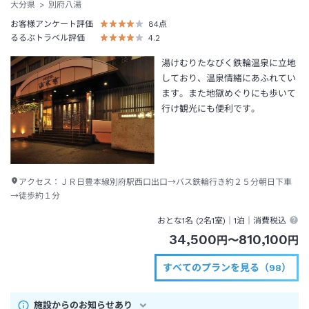
大分県
別府八湯
お客様アンケート評価
84
点
るるぶトラベル評価
4.2
湯けむりたなびく鉄輪温泉に立地
しており、温泉情緒にあふれてい
ます。また地獄めぐりにも歩いて
行け観光にも便利です。
アクセス：
ＪＲ日豊本線別府駅西口出口→バス鉄輪行き約２５分朝日下車
→徒歩約１分
おとな1名 (
2
名1室)｜
1泊
｜消費税込
34,500
810,100
円
〜
円
すべてのプランを見る（98）
施設からのお知らせあり