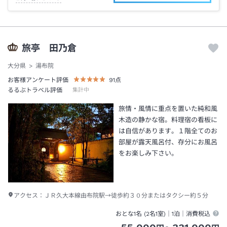
旅亭 田乃倉
大分県
湯布院
お客様アンケート評価
91
点
るるぶトラベル評価
集計中
旅情・風情に重点を置いた純和風
木造の静かな宿。料理宿の看板に
は自信があります。１階全てのお
部屋が露天風呂付、存分にお風呂
をお楽しみ下さい。
アクセス：
ＪＲ久大本線由布院駅→徒歩約３０分またはタクシー約５分
おとな1名 (
2
名1室)｜
1泊
｜消費税込