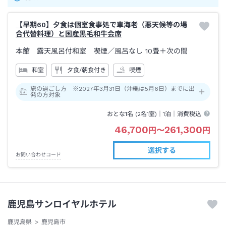
【早期60】夕食は個室食事処で車海老（悪天候等の場
合代替料理）と国産黒毛和牛会席
本館 露天風呂付和室 喫煙
／風呂なし
10畳＋次の間
和室
夕食/朝食付き
喫煙
旅の過ごし方 ※2027年3月31日（沖縄は5月6日）までに出
発の方対象
おとな1名 (
2
名1室)｜
1泊
｜消費税込
46,700
261,300
円
〜
円
選択する
お問い合わせコード
鹿児島サンロイヤルホテル
鹿児島県
鹿児島市