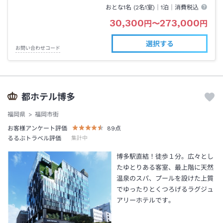
おとな1名 (
2
名1室)｜
1泊
｜消費税込
30,300
273,000
円
〜
円
選択する
お問い合わせコード
都ホテル博多
福岡県
福岡市街
お客様アンケート評価
89
点
るるぶトラベル評価
集計中
博多駅直結！徒歩１分。広々とし
たゆとりある客室、最上階に天然
温泉のスパ、プールを設けた上質
でゆったりとくつろげるラグジュ
アリーホテルです。