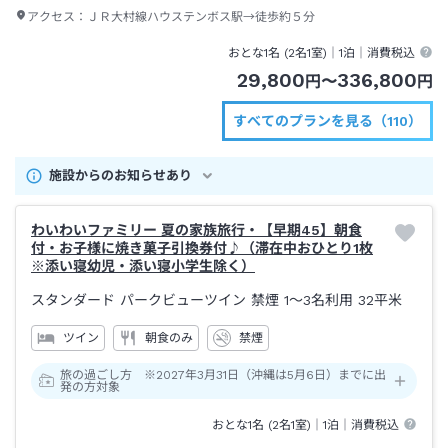
アクセス：
ＪＲ大村線ハウステンボス駅→徒歩約５分
おとな1名 (
2
名1室)｜
1泊
｜消費税込
29,800
336,800
円
〜
円
すべてのプランを見る（110）
施設からのお知らせあり
わいわいファミリー 夏の家族旅行・【早期45】朝食
付・お子様に焼き菓子引換券付♪（滞在中おひとり1枚
※添い寝幼児・添い寝小学生除く）
スタンダード パークビューツイン 禁煙 1～3名利用
32平米
ツイン
朝食のみ
禁煙
旅の過ごし方 ※2027年3月31日（沖縄は5月6日）までに出
発の方対象
おとな1名 (
2
名1室)｜
1泊
｜消費税込