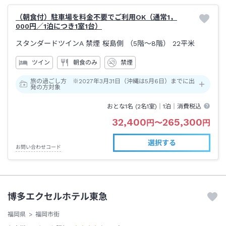
（朝食付）駐車場を料金不要でご利用OK（通常1，
000円／1泊につき1室1台）
スタンダードツインA 禁煙 桜島側 （5階～8階）
22平米
ツイン
朝食のみ
禁煙
旅の過ごし方 ※2027年3月31日（沖縄は5月6日）までに出
発の方対象
おとな1名 (
2
名1室)｜
1泊
｜消費税込
32,400
265,300
円
〜
円
選択する
お問い合わせコード
博多エクセルホテル東急
福岡県
福岡市街