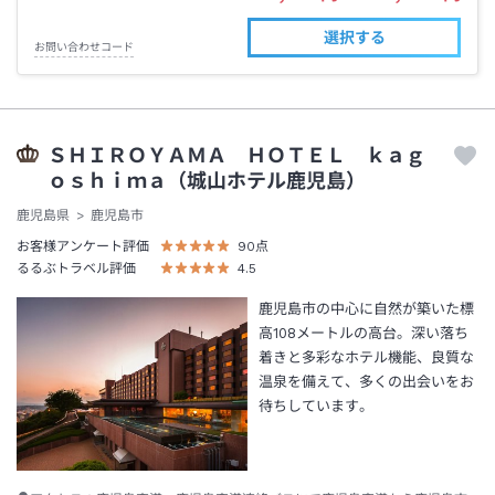
選択する
お問い合わせコード
ＳＨＩＲＯＹＡＭＡ ＨＯＴＥＬ ｋａｇ
ｏｓｈｉｍａ（城山ホテル鹿児島）
鹿児島県
鹿児島市
お客様アンケート評価
90
点
るるぶトラベル評価
4.5
鹿児島市の中心に自然が築いた標
高108メートルの高台。深い落ち
着きと多彩なホテル機能、良質な
温泉を備えて、多くの出会いをお
待ちしています。