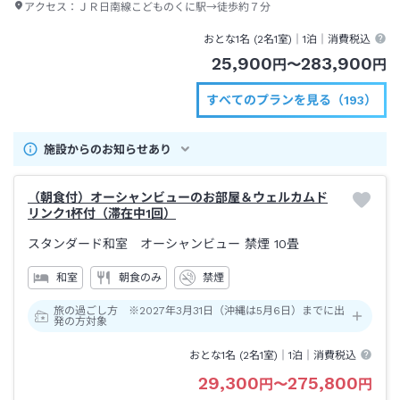
アクセス：
ＪＲ日南線こどものくに駅→徒歩約７分
おとな1名 (
2
名1室)｜
1泊
｜消費税込
25,900
283,900
円
〜
円
すべてのプランを見る（193）
施設からのお知らせあり
（朝食付）オーシャンビューのお部屋＆ウェルカムド
リンク1杯付（滞在中1回）
スタンダード和室 オーシャンビュー 禁煙
10畳
和室
朝食のみ
禁煙
旅の過ごし方 ※2027年3月31日（沖縄は5月6日）までに出
発の方対象
おとな1名 (
2
名1室)｜
1泊
｜消費税込
29,300
275,800
円
〜
円