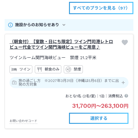
すべてのプランを見る（97）
施設からのお知らせあり
（朝食付）【室数・日にち限定】ツイン門司港レトロ
ビュー代金でツイン関門海峡ビューをご用意♪
ツインルーム関門海峡ビュー 禁煙
21.2平米
ツイン
朝食のみ
禁煙
旅の過ごし方 ※2027年3月31日（沖縄は5月6日）までに出
発の方対象
おとな1名 (
2
名1室)｜
1泊
｜消費税込
31,700
263,100
円
〜
円
選択する
お問い合わせコード