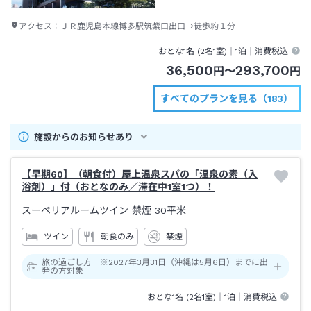
アクセス：
ＪＲ鹿児島本線博多駅筑紫口出口→徒歩約１分
おとな1名 (
2
名1室)｜
1泊
｜消費税込
36,500
293,700
円
〜
円
すべてのプランを見る（183）
施設からのお知らせあり
【早期60】（朝食付）屋上温泉スパの「温泉の素（入
浴剤）」付（おとなのみ／滞在中1室1つ）！
スーペリアルームツイン 禁煙
30平米
ツイン
朝食のみ
禁煙
旅の過ごし方 ※2027年3月31日（沖縄は5月6日）までに出
発の方対象
おとな1名 (
2
名1室)｜
1泊
｜消費税込