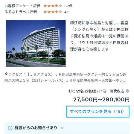
お客様アンケート評価
82
点
るるぶトラベル評価
4.1
錦江湾に浮ぶ桜島と対座し、客室
（シングル除く）からは七色に移
り変る桜島の雄姿は一見の価値あ
り。サウナ付展望温泉と自慢の料
理が身も心も癒します
アクセス：
【ＪＲアクセス】ＪＲ鹿児島中央駅→タクシー約１５分及び路
線バス約２５分【無料シャトルバス】ＪＲ鹿児島中央駅前～天文館～ホテル
間を定時運行【空港アクセス】鹿児島空港～与次郎１丁目（ホテル前）約６
おとな1名 (
2
名1室)｜
1泊
｜消費税込
６分
27,500
290,100
円
〜
円
すべてのプランを見る（181）
施設からのお知らせあり