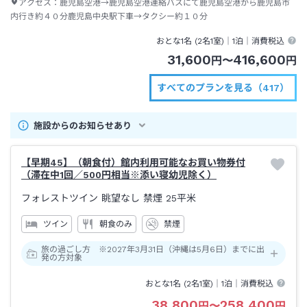
アクセス：
鹿児島空港→鹿児島空港連絡バスにて鹿児島空港から鹿児島市
内行き約４０分鹿児島中央駅下車→タクシー約１０分
おとな1名 (
2
名1室)｜
1泊
｜消費税込
31,600
416,600
円
〜
円
すべてのプランを見る（417）
施設からのお知らせあり
【早期45】（朝食付）館内利用可能なお買い物券付
（滞在中1回／500円相当※添い寝幼児除く）
フォレストツイン 眺望なし 禁煙
25平米
ツイン
朝食のみ
禁煙
旅の過ごし方 ※2027年3月31日（沖縄は5月6日）までに出
発の方対象
おとな1名 (
2
名1室)｜
1泊
｜消費税込
38,800
258,400
円
〜
円