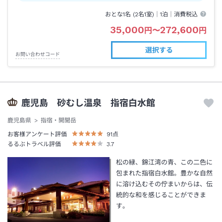
おとな1名 (
2
名1室)｜
1泊
｜消費税込
35,000
272,600
円
〜
円
選択する
お問い合わせコード
鹿児島 砂むし温泉 指宿白水館
鹿児島県
指宿・開聞岳
お客様アンケート評価
91
点
るるぶトラベル評価
3.7
松の緑、錦江湾の青、この二色に
包まれた指宿白水館。豊かな自然
に溶け込むその佇まいからは、伝
統的な和を感じることができま
す。