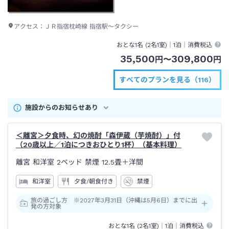
アクセス：
ＪＲ指宿枕崎線 指宿駅～タクシー
おとな1名 (
2
名1室)｜
1泊
｜消費税込
35,500
309,800
円
〜
円
すべてのプランを見る（116）
施設からのお知らせあり
＜離宮＞夕食時、幻の焼酎「森伊蔵（芋焼酎）」付
（20歳以上／1泊につきおひとり1杯）（基本料理）
離宮 和洋室 2ベッド 禁煙
12.5畳＋洋間
和洋室
夕食/朝食付き
禁煙
旅の過ごし方 ※2027年3月31日（沖縄は5月6日）までに出
発の方対象
おとな1名 (
2
名1室)｜
1泊
｜消費税込