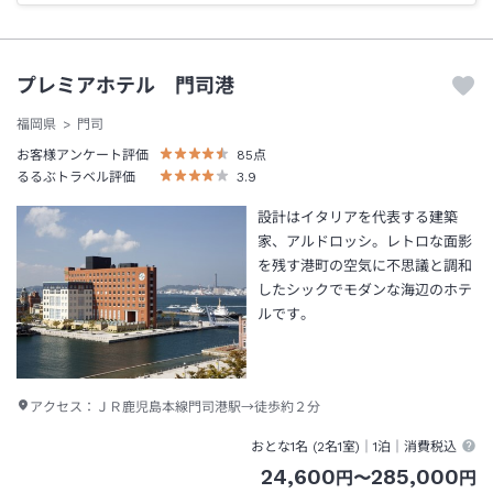
プレミアホテル 門司港
福岡県
門司
お客様アンケート評価
85
点
るるぶトラベル評価
3.9
設計はイタリアを代表する建築
家、アルドロッシ。レトロな面影
を残す港町の空気に不思議と調和
したシックでモダンな海辺のホテ
ルです。
アクセス：
ＪＲ鹿児島本線門司港駅→徒歩約２分
おとな1名 (
2
名1室)｜
1泊
｜消費税込
24,600
285,000
円
〜
円