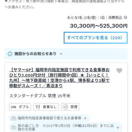
アクセス：
地下鉄中洲川端駅下車後は、隣接施設の連絡通路より当ホテル
へお進みください。
おとな1名 (
2
名1室)｜
1泊
｜消費税込
30,300
525,300
円
〜
円
すべてのプランを見る（220）
施設からのお知らせあり
【サマーSP】福岡市内指定施設で利用できる食事券お
ひとり3,000円分付（旅行期間中1回）★【いっとく！
九州】～地下鉄直結！空港から4駅、博多駅より2駅で
移動がスムーズ！／素泊まり
スタンダードダブル 禁煙
25平米
ダブル
食事なし
禁煙
福岡市内指定食事施設で使えるお食事券
旅の過ごし方 ※2027年3月31日（沖縄は5月6日）までに出
発の方対象