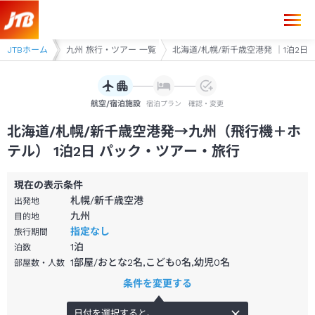
北海道/札幌/新千歳空港発→九州 1泊2日（飛行機＋ホテル）パック・ツ
アー
JTBホーム
九州
九州 旅行・ツアー 一覧
北海道/札幌/新千歳空港発 ｜1泊2日
航空/宿泊施設
宿泊プラン
確認・変更
北海道/札幌/新千歳空港発→九州（飛行機＋ホ
テル） 1泊2日 パック・ツアー・旅行
現在の表示条件
札幌/新千歳空港
出発地
九州
目的地
指定なし
旅行期間
1
泊
泊数
1部屋/おとな2名,こども0名,幼児0名
部屋数・人数
条件を変更する
日付を選択すると、