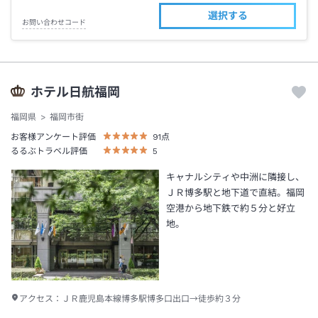
選択する
お問い合わせコード
ホテル日航福岡
福岡県
福岡市街
お客様アンケート評価
91
点
るるぶトラベル評価
5
キャナルシティや中洲に隣接し、
ＪＲ博多駅と地下道で直結。福岡
空港から地下鉄で約５分と好立
地。
アクセス：
ＪＲ鹿児島本線博多駅博多口出口→徒歩約３分