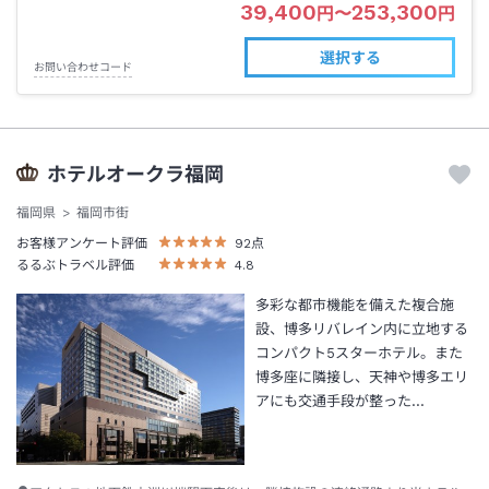
39,400
253,300
円
〜
円
選択する
お問い合わせコード
ホテルオークラ福岡
福岡県
福岡市街
お客様アンケート評価
92
点
るるぶトラベル評価
4.8
多彩な都市機能を備えた複合施
設、博多リバレイン内に立地する
コンパクト5スターホテル。また
博多座に隣接し、天神や博多エリ
アにも交通手段が整った…