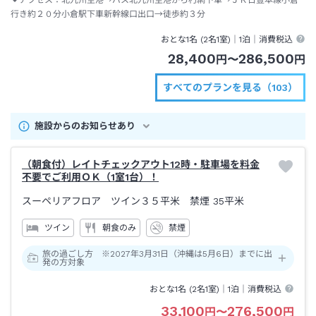
行き約２０分小倉駅下車新幹線口出口→徒歩約３分
おとな1名 (
2
名1室)｜
1泊
｜消費税込
28,400
286,500
円
〜
円
すべてのプランを見る（103）
施設からのお知らせあり
（朝食付）レイトチェックアウト12時・駐車場を料金
不要でご利用ＯＫ（1室1台）！
スーペリアフロア ツイン３５平米 禁煙
35平米
ツイン
朝食のみ
禁煙
旅の過ごし方 ※2027年3月31日（沖縄は5月6日）までに出
発の方対象
おとな1名 (
2
名1室)｜
1泊
｜消費税込
33,100
276,500
円
〜
円