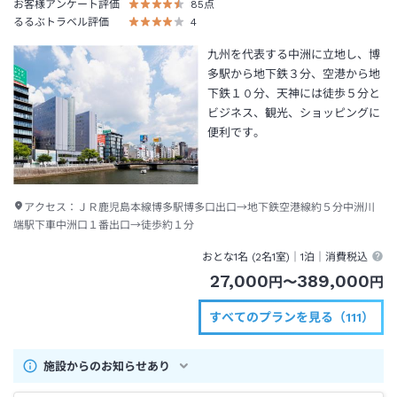
お客様アンケート評価
85
点
るるぶトラベル評価
4
九州を代表する中洲に立地し、博
多駅から地下鉄３分、空港から地
下鉄１０分、天神には徒歩５分と
ビジネス、観光、ショッピングに
便利です。
アクセス：
ＪＲ鹿児島本線博多駅博多口出口→地下鉄空港線約５分中洲川
端駅下車中洲口１番出口→徒歩約１分
おとな1名 (
2
名1室)｜
1泊
｜消費税込
27,000
389,000
円
〜
円
すべてのプランを見る（111）
施設からのお知らせあり