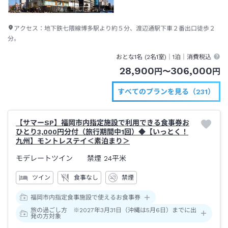
アクセス：
地下鉄七隈線博多駅より約５分、渡辺通駅下車２番出口徒歩２
分。
おとな1名 (
2
名1室)｜
1泊
｜消費税込
28,900
306,000
円
〜
円
すべてのプランを見る（231）
【サマーSP】福岡市内指定施設で利用できる食事券お
ひとり3,000円分付（旅行期間中1回）◆【いっとく！
九州】モントレステイ＜素泊まり＞
モデレートツイン 禁煙
24平米
ツイン
食事なし
禁煙
福岡市内指定食事施設で使えるお食事券
旅の過ごし方 ※2027年3月31日（沖縄は5月6日）までに出
発の方対象