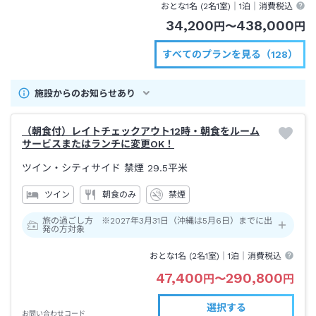
おとな1名 (
2
名1室)｜
1泊
｜消費税込
34,200
438,000
円
〜
円
すべてのプランを見る（128）
施設からのお知らせあり
（朝食付）レイトチェックアウト12時・朝食をルーム
サービスまたはランチに変更OK！
ツイン・シティサイド 禁煙
29.5平米
ツイン
朝食のみ
禁煙
旅の過ごし方 ※2027年3月31日（沖縄は5月6日）までに出
発の方対象
おとな1名 (
2
名1室)｜
1泊
｜消費税込
47,400
290,800
円
〜
円
選択する
お問い合わせコード