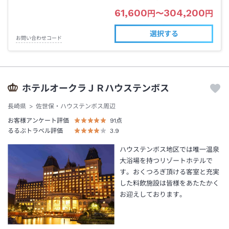
61,600
304,200
円
〜
円
選択する
お問い合わせコード
ホテルオークラＪＲハウステンボス
長崎県
佐世保・ハウステンボス周辺
お客様アンケート評価
91
点
るるぶトラベル評価
3.9
ハウステンボス地区では唯一温泉
大浴場を持つリゾートホテルで
す。おくつろぎ頂ける客室と充実
した料飲施設は皆様をあたたかく
お迎えしております。