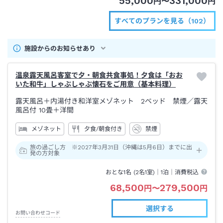
55,000
331,000
円
〜
円
すべてのプランを見る（102）
施設からのお知らせあり
温泉露天風呂客室で夕・朝食共食事処！夕食は「おお
いた和牛」しゃぶしゃぶ懐石をご用意（基本料理）
露天風呂＋内湯付き和洋室メゾネット 2ベッド 禁煙
／露天
風呂付
10畳＋洋間
メゾネット
夕食/朝食付き
禁煙
旅の過ごし方 ※2027年3月31日（沖縄は5月6日）までに出
発の方対象
おとな1名 (
2
名1室)｜
1泊
｜消費税込
68,500
279,500
円
〜
円
選択する
お問い合わせコード