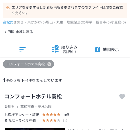
エリアを変更すると到着空港も変更されますのでフライト区間をご確認
ください。
高松
(
1
)
さぬき・東かがわ
(
0
)
坂出・丸亀・塩飽諸島
(
0
)
琴平・観音寺
(
0
)
小豆島
(
0
)
四国 全域に戻る
絞り込み
地図表示
（選択中）
コンフォートホテル高松
1
件のうち
1
～
1
件を表示しています
コンフォートホテル高松
香川県
高松市街・栗林公園
お客様アンケート評価
91
点
るるぶトラベル評価
4.2