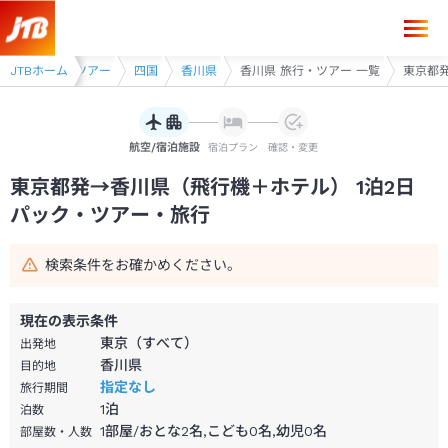
東京都発→香川県 1泊2日（飛行機＋ホテル）パック・ツアー-JTB
JTBホーム
飛行機利用ツアー
四国
香川県
香川県 旅行・ツアー 一覧
東京都発
航空/宿泊施設
宿泊プラン
確認・変更
東京都発→香川県（飛行機＋ホテル） 1泊2日
パック・ツアー・旅行
検索条件をお確かめください。
現在の表示条件
東京（すべて）
出発地
香川県
目的地
指定なし
旅行期間
1
泊
泊数
1部屋/おとな2名,こども0名,幼児0名
部屋数・人数