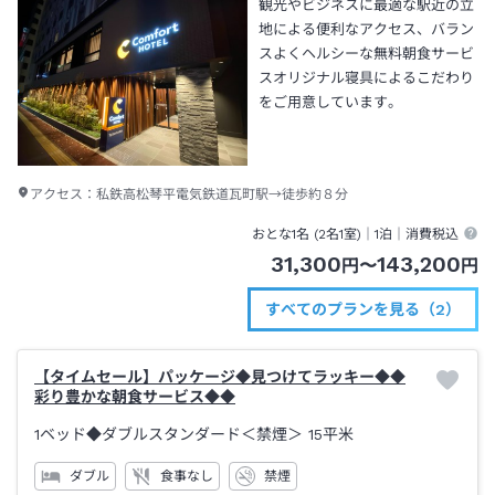
観光やビジネスに最適な駅近の立
地による便利なアクセス、バラン
スよくヘルシーな無料朝食サービ
スオリジナル寝具によるこだわり
をご用意しています。
アクセス：
私鉄高松琴平電気鉄道瓦町駅→徒歩約８分
おとな1名 (
2
名1室)｜
1泊
｜消費税込
31,300
143,200
円
〜
円
すべてのプランを見る（2）
【タイムセール】パッケージ◆見つけてラッキー◆◆
彩り豊かな朝食サービス◆◆
1ベッド◆ダブルスタンダード＜禁煙＞
15平米
ダブル
食事なし
禁煙