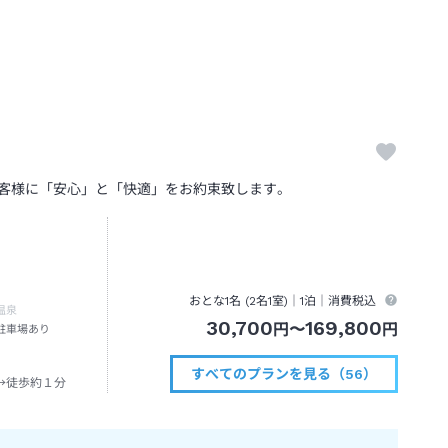
お客様に「安心」と「快適」をお約束致します。
おとな1名 (
2
名1室)｜
1泊
｜消費税込
温泉
30,700
169,800
円
〜
円
駐車場あり
すべてのプランを見る（56）
→徒歩約１分