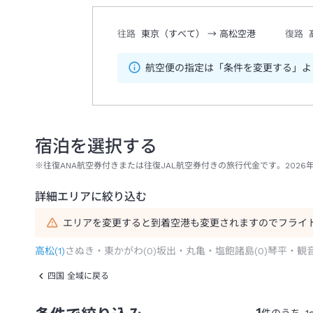
往路
東京（すべて）
→
高松空港
復路
航空便の指定は「条件を変更する」よ
宿泊を選択する
※往復ANA航空券付きまたは往復JAL航空券付きの旅行代金です。2026年
詳細エリアに絞り込む
エリアを変更すると到着空港も変更されますのでフライ
高松
(
1
)
さぬき・東かがわ
(
0
)
坂出・丸亀・塩飽諸島
(
0
)
琴平・観
四国 全域に戻る
1