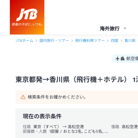
東京都発→香川県 1泊2日（飛行機＋ホテル）パック・ツアー-JTB
海外旅行
JTBホーム
国内旅行・ツアー
飛行機利用ツアー
四国
香川県
航空
東京都発→香川県（飛行機＋ホテル） 1
検索条件をお確かめください。
現在の表示条件
往路
東京（すべて） → 高松空港
復路
高松空港
部屋数・人数
1部屋 / おとな2名, こども0名, 幼児0名