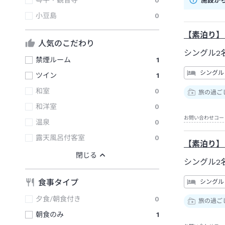
琴平・観音寺
0
施設か
小豆島
0
【素泊り】
人気のこだわり
シングル2
禁煙ルーム
1
シングル
ツイン
1
和室
0
旅の過ご
和洋室
0
お問い合わせコー
温泉
0
露天風呂付客室
0
【素泊り】
シングル2
食事タイプ
シングル
夕食/朝食付き
0
旅の過ご
朝食のみ
1