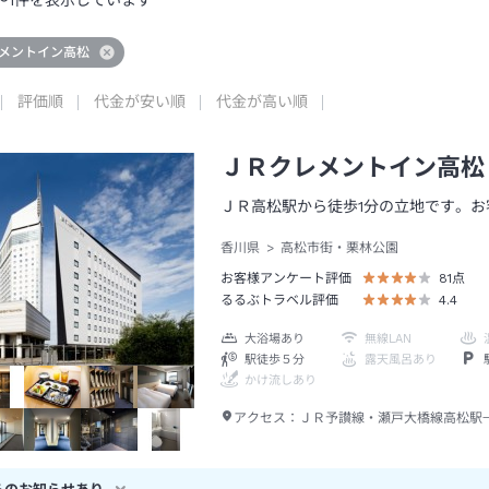
～
1
件を表示しています
メントイン高松
評価順
代金が安い順
代金が高い順
ＪＲクレメントイン高松
ＪＲ高松駅から徒歩1分の立地です。
香川県
高松市街・栗林公園
お客様アンケート評価
81
点
るるぶトラベル評価
4.4
大浴場あり
無線LAN
駅徒歩５分
露天風呂あり
かけ流しあり
アクセス：
ＪＲ予讃線・瀬戸大橋線高松駅