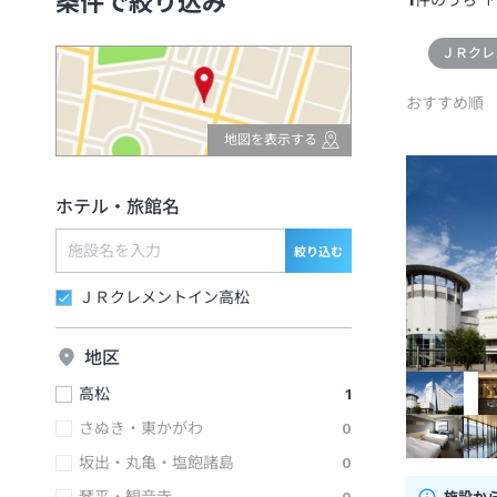
条件で絞り込み
件のうち
1
ＪＲクレ
おすすめ順
地図を表示する
ホテル・旅館名
絞り込む
ＪＲクレメントイン高松
地区
高松
1
さぬき・東かがわ
0
坂出・丸亀・塩飽諸島
0