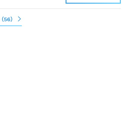
（
56
）