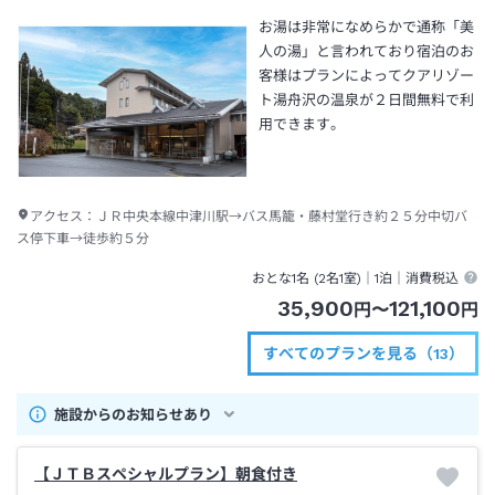
お湯は非常になめらかで通称「美
人の湯」と言われており宿泊のお
客様はプランによってクアリゾー
ト湯舟沢の温泉が２日間無料で利
用できます。
アクセス：
ＪＲ中央本線中津川駅→バス馬籠・藤村堂行き約２５分中切バ
ス停下車→徒歩約５分
おとな1名 (
2
名1室)｜
1泊
｜消費税込
35,900
121,100
円
〜
円
すべてのプランを見る（13）
施設からのお知らせあり
【ＪＴＢスペシャルプラン】朝食付き