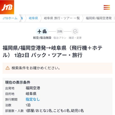
福岡県/福岡空港発→岐阜県 1泊2日（飛行機＋ホテル）パック・ツアー-
用ツアー
JTBホーム
東海
岐阜県
岐阜県 旅行・ツアー 一覧
福岡県/福岡空港発 ｜
航空/宿泊施設
宿泊プラン
確認・変更
福岡県/福岡空港発→岐阜県（飛行機＋ホテ
ル） 1泊2日 パック・ツアー・旅行
検索条件をお確かめください。
現在の表示条件
福岡空港
出発地
岐阜県
目的地
指定なし
旅行期間
1
泊
泊数
1部屋/おとな2名,こども0名,幼児0名
部屋数・人数