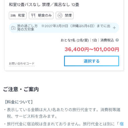
和室12畳バスなし 禁煙
／風呂なし
12畳
和室
朝食のみ
禁煙
旅の過ごし方 ※2027年3月31日（沖縄は5月6日）までに出
発の方対象
おとな1名 (
2
名1室)｜
1泊
｜消費税込
36,400
101,000
円
〜
円
選択する
お問い合わせコード
ご注意・ご案内
【料金について】
表示している金額は大人1名あたりの旅行代金です。消費税等諸
税、サービス料を含みます。
旅行代金に宿泊税は含まれておりません。旅行代金とは別に「
宿