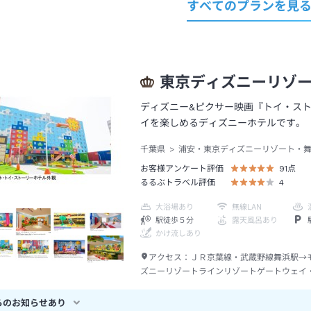
すべてのプランを見
東京ディズニーリゾ
ディズニー&ピクサー映画『トイ・ス
イを楽しめるディズニーホテルです。
千葉県
浦安・東京ディズニーリゾート・
お客様アンケート評価
91
点
るるぶトラベル評価
4
大浴場あり
無線LAN
駅徒歩５分
露天風呂あり
かけ流しあり
アクセス：
ＪＲ京葉線・武蔵野線舞浜駅→
ズニーリゾートラインリゾートゲートウェイ
駅からベイサイド・ステーション駅下車→徒
らのお知らせあり