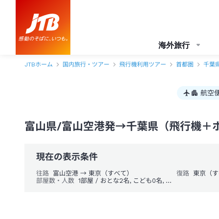
海外旅行
JTBホーム
国内旅行・ツアー
飛行機利用ツアー
首都圏
千葉
航空
富山県/富山空港発→千葉県（飛行機＋ホ
現在の表示条件
往路
富山空港 → 東京（すべて）
復路
東京（す
部屋数・人数
1部屋 / おとな2名, こども0名, 幼児0名