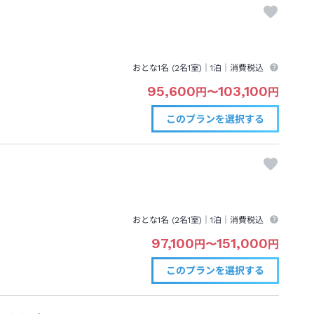
おとな1名 (
2
名1室)｜
1泊
｜消費税込
95,600
103,100
円
〜
円
このプランを
選択する
おとな1名 (
2
名1室)｜
1泊
｜消費税込
97,100
151,000
円
〜
円
このプランを
選択する