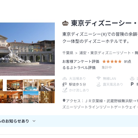
東京ディズニーシー
東京ディズニーシー(R)での冒険の余
ク一体型のディズニーホテルです。
千葉県
浦安・東京ディズニーリゾート・
お客様アンケート評価
91
点
るるぶトラベル評価
集計中
大浴場あり
無線LAN
駅徒歩５分
露天風呂あり
かけ流しあり
アクセス：
ＪＲ京葉線・武蔵野線舞浜駅→
ズニーリゾートラインリゾートゲートウェイ
駅から東京ディズニーシー・ステーション駅
分
らのお知らせあり