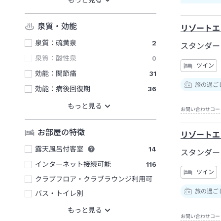
泉質・効能
リゾートエ
泉質：硫黄泉
2
スタンダ
泉質：酸性泉
0
ツイン
効能：関節痛
31
旅の過ご
効能：病後回復期
36
お問い合わせコー
お部屋の特徴
リゾートエ
露天風呂付客室
14
スタンダー
インターネット接続可能
116
ツイン
クラブフロア・クラブラウンジ利用可
旅の過ご
バス・トイレ別
お問い合わせコー