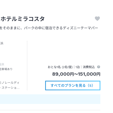
・ホテルミラコスタ
韻をそのままに、パークの中に宿泊できるディズニーテーマパー
舞浜
温泉
おとな1名 (
2
名1室)｜
1泊
｜消費税込
駐車場あり
89,000
151,000
円
〜
円
モノレールディ
すべてのプランを見る（5）
・ステーション
下車→徒歩約３