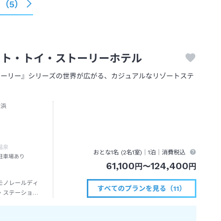
る（
5
）
ート・トイ・ストーリーホテル
トーリー』シリーズの世界が広がる、カジュアルなリゾートステ
舞浜
温泉
おとな1名 (
2
名1室)｜
1泊
｜消費税込
駐車場あり
61,100
124,400
円
〜
円
モノレールディ
すべてのプランを見る（11）
・ステーション
歩約３分