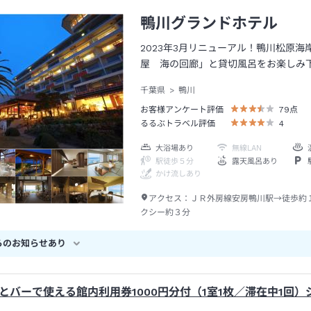
鴨川グランドホテル
2023年3月リニューアル！鴨川松原
屋 海の回廊」と貸切風呂をお楽しみ
千葉県
鴨川
お客様アンケート評価
79
点
るるぶトラベル評価
4
大浴場あり
無線LAN
駅徒歩５分
露天風呂あり
かけ流しあり
アクセス：
ＪＲ外房線安房鴨川駅→徒歩約
クシー約３分
らのお知らせあり
とバーで使える館内利用券1000円分付（1室1枚／滞在中1回