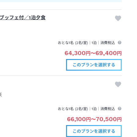
ブッフェ付／1泊夕食
おとな1名 (
2
名1室)｜
1泊
｜消費税込
64,300
69,400
円
〜
円
このプランを
選択する
米
おとな1名 (
2
名1室)｜
1泊
｜消費税込
66,100
70,500
円
〜
円
このプランを
選択する