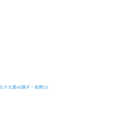
九十九里
(
4
)
銚子・佐原
(
3
)