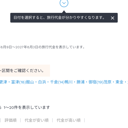
日付を選択すると、旅行代金が分かりやすくなります。
年8月9日～2027年8月3日の旅行代金を表示しています。
ト区間をご確認ください。
更津・富津
(
18
)
館山・白浜・千倉
(
14
)
鴨川・勝浦・御宿
(
19
)
茂原・東金・
ち
1
～
20
件を表示しています
評価順
代金が安い順
代金が高い順