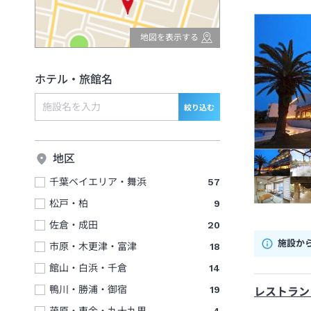
地図を表示する
ホテル・旅館名
絞り込む
地区
千葉ベイエリア・舞浜
57
松戸・柏
9
佐倉・成田
20
施設か
市原・木更津・富津
18
館山・白浜・千倉
14
鴨川・勝浦・御宿
19
レストラン
茂原・東金・九十九里
4