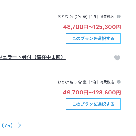
おとな1名 (
2
名1室)｜
1泊
｜消費税込
48,700
125,300
円
〜
円
このプランを
選択する
）ジェラート券付（滞在中１回）
おとな1名 (
2
名1室)｜
1泊
｜消費税込
49,700
128,600
円
〜
円
このプランを
選択する
（
75
）