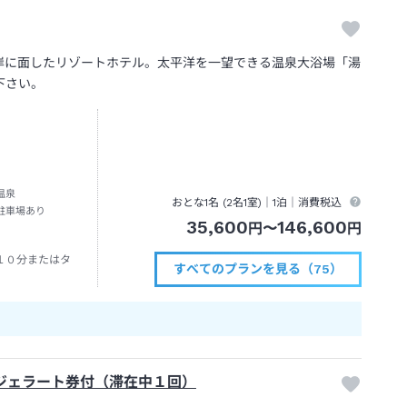
海岸に面したリゾートホテル。太平洋を一望できる温泉大浴場「湯
下さい。
温泉
おとな1名 (
2
名1室)｜
1泊
｜消費税込
駐車場あり
35,600
146,600
円
〜
円
１０分またはタ
すべてのプランを見る（75）
）ジェラート券付（滞在中１回）