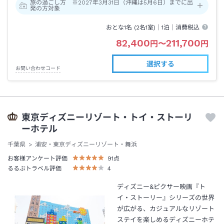
旅の過ごし方 ※2027年3月31日（沖縄は5月6日）までに出
発の方対象
おとな1名 (
2
名1室)｜
1泊
｜消費税込
82,400
211,700
円
〜
円
選択する
お問い合わせコード
東京ディズニーリゾート・トイ・ストーリ
ーホテル
千葉県
浦安・東京ディズニーリゾート・舞浜
お客様アンケート評価
91
点
るるぶトラベル評価
4
ディズニー&ピクサー映画『ト
イ・ストーリー』シリーズの世界
が広がる、カジュアルなリゾート
ステイを楽しめるディズニーホテ