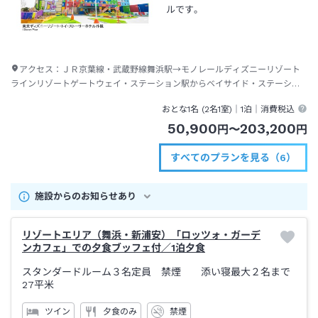
ルです。
アクセス：
ＪＲ京葉線・武蔵野線舞浜駅→モノレールディズニーリゾート
ラインリゾートゲートウェイ・ステーション駅からベイサイド・ステーショ
ン駅下車→徒歩約３分
おとな1名 (
2
名1室)｜
1泊
｜消費税込
50,900
203,200
円
〜
円
すべてのプランを見る（6）
施設からのお知らせあり
リゾートエリア（舞浜・新浦安）「ロッツォ・ガーデ
ンカフェ」での夕食ブッフェ付／1泊夕食
スタンダードルーム３名定員 禁煙 添い寝最大２名まで
27平米
ツイン
夕食のみ
禁煙