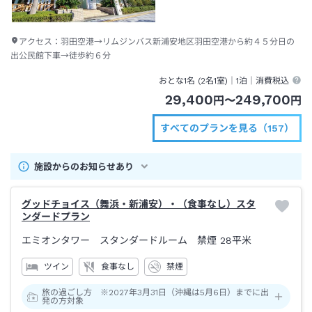
アクセス：
羽田空港→リムジンバス新浦安地区羽田空港から約４５分日の
出公民館下車→徒歩約６分
おとな1名 (
2
名1室)｜
1泊
｜消費税込
29,400
249,700
円
〜
円
すべてのプランを見る（157）
施設からのお知らせあり
グッドチョイス（舞浜・新浦安）・（食事なし）スタ
ンダードプラン
エミオンタワー スタンダードルーム 禁煙
28平米
ツイン
食事なし
禁煙
旅の過ごし方 ※2027年3月31日（沖縄は5月6日）までに出
発の方対象