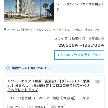
1955年頃のアメリカの世界観をモ
チ…
アクセス：
羽田空港→リムジンバスベイサイドエリア出口→徒歩約３分
おとな1名 (
2
名1室)｜
1泊
｜消費税込
29,500
195,700
円
〜
円
すべてのプランを見る（78）
施設からのお知らせあり
リゾートエリア（舞浜・新浦安）【グレードUP／早期
30】食事なし／1日8室限定！ゴロゴロ寝台付スーペリ
アへグレードアップ
ゴロゴロ寝台付 スーペリア 禁煙【GU限定】
38平米
ツイン
食事なし
禁煙