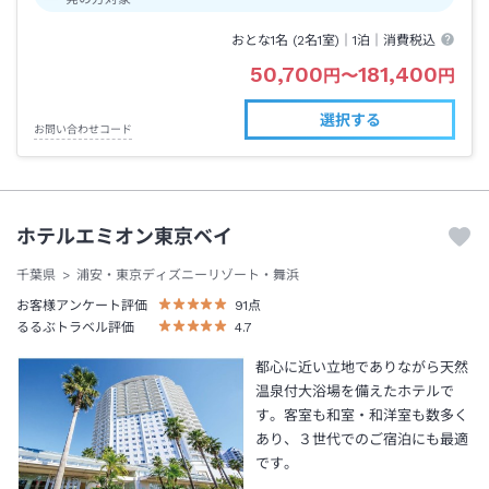
おとな1名 (
2
名1室)｜
1泊
｜消費税込
50,700
181,400
円
〜
円
選択する
お問い合わせコード
ホテルエミオン東京ベイ
千葉県
浦安・東京ディズニーリゾート・舞浜
お客様アンケート評価
91
点
るるぶトラベル評価
4.7
都心に近い立地でありながら天然
温泉付大浴場を備えたホテルで
す。客室も和室・和洋室も数多く
あり、３世代でのご宿泊にも最適
です。