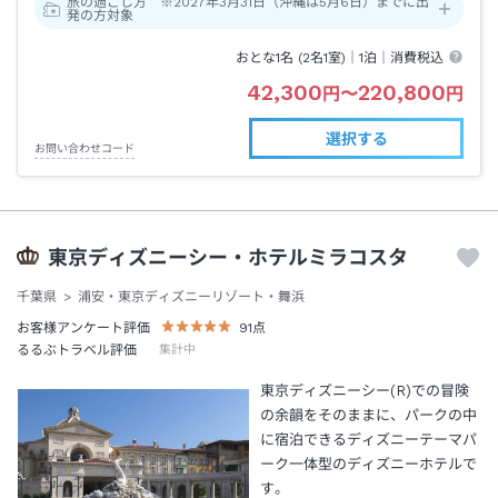
旅の過ごし方 ※2027年3月31日（沖縄は5月6日）までに出
発の方対象
おとな1名 (
2
名1室)｜
1泊
｜消費税込
42,300
220,800
円
〜
円
選択する
お問い合わせコード
東京ディズニーシー・ホテルミラコスタ
千葉県
浦安・東京ディズニーリゾート・舞浜
お客様アンケート評価
91
点
るるぶトラベル評価
集計中
東京ディズニーシー(R)での冒険
の余韻をそのままに、パークの中
に宿泊できるディズニーテーマパ
ーク一体型のディズニーホテルで
す。