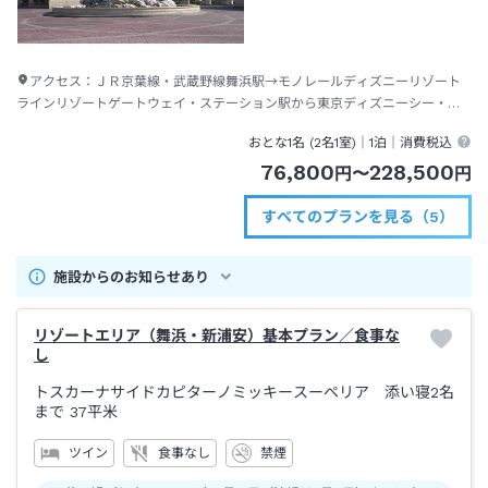
アクセス：
ＪＲ京葉線・武蔵野線舞浜駅→モノレールディズニーリゾート
ラインリゾートゲートウェイ・ステーション駅から東京ディズニーシー・ス
テーション駅下車→徒歩約３分
おとな1名 (
2
名1室)｜
1泊
｜消費税込
76,800
228,500
円
〜
円
すべてのプランを見る（5）
施設からのお知らせあり
リゾートエリア（舞浜・新浦安）基本プラン／食事な
し
トスカーナサイドカピターノミッキースーペリア 添い寝2名
まで
37平米
ツイン
食事なし
禁煙