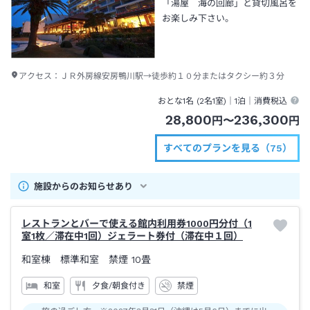
「湯屋 海の回廊」と貸切風呂を
お楽しみ下さい。
アクセス：
ＪＲ外房線安房鴨川駅→徒歩約１０分またはタクシー約３分
おとな1名 (
2
名1室)｜
1泊
｜消費税込
28,800
236,300
円
〜
円
すべてのプランを見る（75）
施設からのお知らせあり
レストランとバーで使える館内利用券1000円分付（1
室1枚／滞在中1回）ジェラート券付（滞在中１回）
和室棟 標準和室 禁煙
10畳
和室
夕食/朝食付き
禁煙