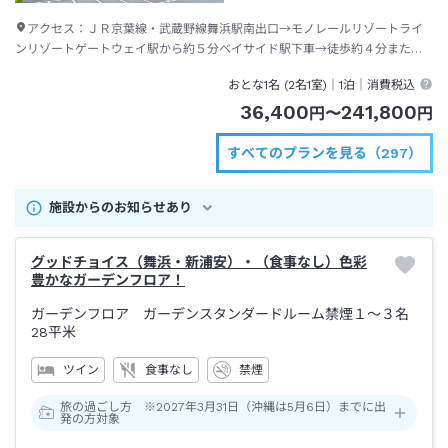
アクセス：
ＪＲ京葉線・武蔵野線舞浜駅南出口→モノレールリゾートライ
ンリゾートゲートウェイ駅から約５分ベイサイド駅下車→徒歩約４分または
ディズニーリゾートクルーザー（無料送迎バス）約２分
おとな1名 (
2
名1室)｜
1泊
｜消費税込
36,400
241,800
円
〜
円
すべてのプランを見る（297）
施設からのお知らせあり
グッドチョイス（舞浜・新浦安）・（食事なし）色彩
豊かなガーデンフロア！
ガーデンフロア ガーデンスタンダードルーム禁煙１～３名
28平米
ツイン
食事なし
禁煙
旅の過ごし方 ※2027年3月31日（沖縄は5月6日）までに出
発の方対象