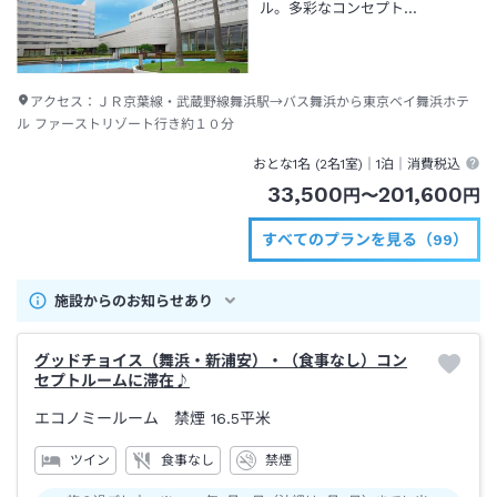
ル。多彩なコンセプト…
アクセス：
ＪＲ京葉線・武蔵野線舞浜駅→バス舞浜から東京ベイ舞浜ホテ
ル ファーストリゾート行き約１０分
おとな1名 (
2
名1室)｜
1泊
｜消費税込
33,500
201,600
円
〜
円
すべてのプランを見る（99）
施設からのお知らせあり
グッドチョイス（舞浜・新浦安）・（食事なし）コン
セプトルームに滞在♪
エコノミールーム 禁煙
16.5平米
ツイン
食事なし
禁煙