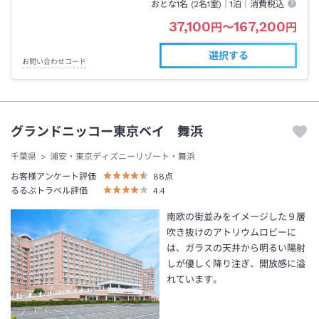
おとな1名 (
2
名1室)｜
1泊
｜消費税込
37,100
167,200
円
〜
円
選択する
お問い合わせコード
グランドニッコー東京ベイ 舞浜
千葉県
浦安・東京ディズニーリゾート・舞浜
お客様アンケート評価
88
点
るるぶトラベル評価
4.4
南欧の街並みをイメージした９層
吹き抜けのアトリウムロビーに
は、ガラスの天井から明るい陽射
しが優しく降り注ぎ、開放感に溢
れています。