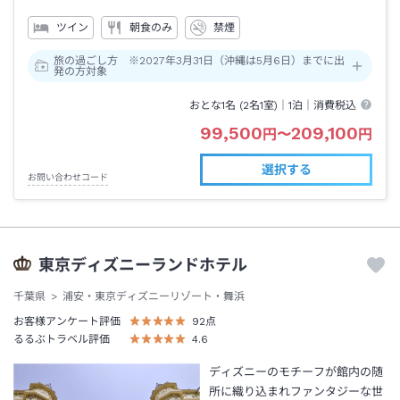
ツイン
朝食のみ
禁煙
旅の過ごし方 ※2027年3月31日（沖縄は5月6日）までに出
発の方対象
おとな1名 (
2
名1室)｜
1泊
｜消費税込
99,500
209,100
円
〜
円
選択する
お問い合わせコード
東京ディズニーランドホテル
千葉県
浦安・東京ディズニーリゾート・舞浜
お客様アンケート評価
92
点
るるぶトラベル評価
4.6
ディズニーのモチーフが館内の随
所に織り込まれファンタジーな世