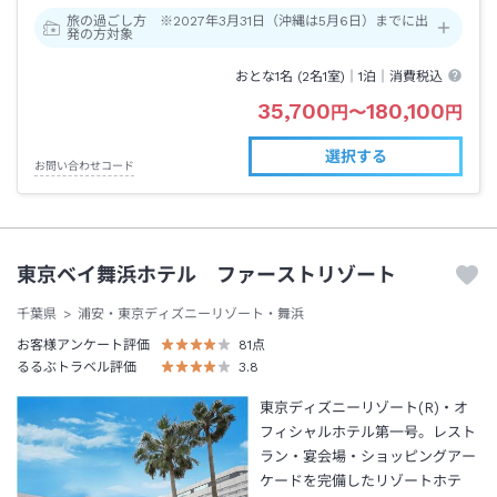
旅の過ごし方 ※2027年3月31日（沖縄は5月6日）までに出
発の方対象
おとな1名 (
2
名1室)｜
1泊
｜消費税込
35,700
180,100
円
〜
円
選択する
お問い合わせコード
東京ベイ舞浜ホテル ファーストリゾート
千葉県
浦安・東京ディズニーリゾート・舞浜
お客様アンケート評価
81
点
るるぶトラベル評価
3.8
東京ディズニーリゾート(R)・オ
フィシャルホテル第一号。レスト
ラン・宴会場・ショッピングアー
ケードを完備したリゾートホテ