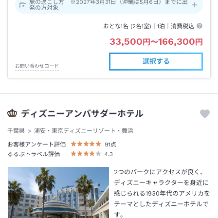
旅の過ごし方 ※2027年3月31日（沖縄は5月6日）までに出
発の方対象
おとな1名 (
2
名1室)｜
1泊
｜消費税込
33,500
166,300
円
〜
円
選択する
お問い合わせコード
ディズニーアンバサダーホテル
千葉県
浦安・東京ディズニーリゾート・舞浜
お客様アンケート評価
91
点
るるぶトラベル評価
4.3
2つのパークにアクセスが良く、
ディズニーキャラクターを身近に
感じられる1930年代のアメリカを
テーマとしたディズニーホテルで
す。