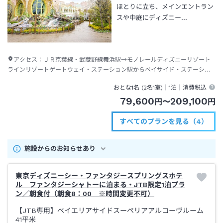
ほとりに立ち、メインエントラン
スや中庭にディズニー…
アクセス：
ＪＲ京葉線・武蔵野線舞浜駅→モノレールディズニーリゾート
ラインリゾートゲートウェイ・ステーション駅からベイサイド・ステーショ
ン駅下車→徒歩約２分
おとな1名 (
2
名1室)｜
1泊
｜消費税込
79,600
209,100
円
〜
円
すべてのプランを見る（4）
施設からのお知らせあり
東京ディズニーシー・ファンタジースプリングスホテ
ル ファンタジーシャトーに泊まる・JTB限定1泊プラ
ン／朝食付（朝食8：00 ※時間変更不可）
【JTB専用】ベイエリアサイドスーペリアアルコーヴルーム
41平米