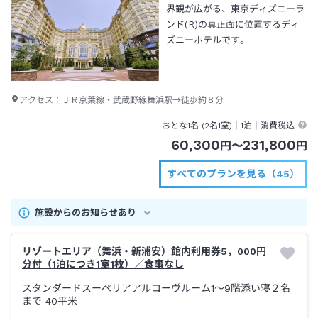
界観が広がる、東京ディズニーラ
ンド(R)の真正面に位置するディ
ズニーホテルです。
アクセス：
ＪＲ京葉線・武蔵野線舞浜駅→徒歩約８分
おとな1名 (
2
名1室)｜
1泊
｜消費税込
60,300
231,800
円
〜
円
すべてのプランを見る（45）
施設からのお知らせあり
リゾートエリア（舞浜・新浦安）館内利用券5，000円
分付（1泊につき1室1枚）／食事なし
スタンダードスーペリアアルコーヴルーム1～9階添い寝２名
まで
40平米