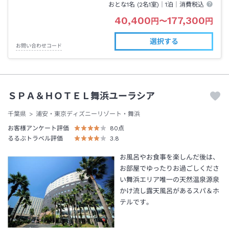
おとな1名 (
2
名1室)｜
1泊
｜消費税込
40,400
177,300
円
〜
円
選択する
お問い合わせコード
ＳＰＡ＆ＨＯＴＥＬ舞浜ユーラシア
千葉県
浦安・東京ディズニーリゾート・舞浜
お客様アンケート評価
80
点
るるぶトラベル評価
3.8
お風呂やお食事を楽しんだ後は、
お部屋でゆったりお過ごしくださ
い舞浜エリア唯一の天然温泉源泉
かけ流し露天風呂があるスパ＆ホ
テルです。