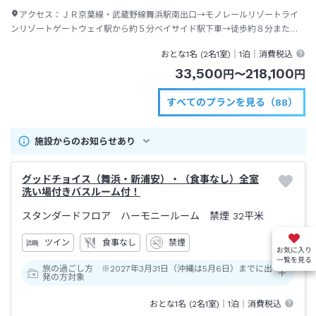
アクセス：
ＪＲ京葉線・武蔵野線舞浜駅南出口→モノレールリゾートライ
ンリゾートゲートウェイ駅から約５分ベイサイド駅下車→徒歩約８分または
ディズニーリゾートクルーザー（無料送迎バス）約２～４分
おとな1名 (
2
名1室)｜
1泊
｜消費税込
33,500
218,100
円
〜
円
すべてのプランを見る（88）
施設からのお知らせあり
グッドチョイス（舞浜・新浦安）・（食事なし）全室
洗い場付きバスルーム付！
スタンダードフロア ハーモニールーム 禁煙
32平米
ツイン
食事なし
禁煙
お気に入り
一覧を見る
旅の過ごし方 ※2027年3月31日（沖縄は5月6日）までに出
発の方対象
おとな1名 (
2
名1室)｜
1泊
｜消費税込