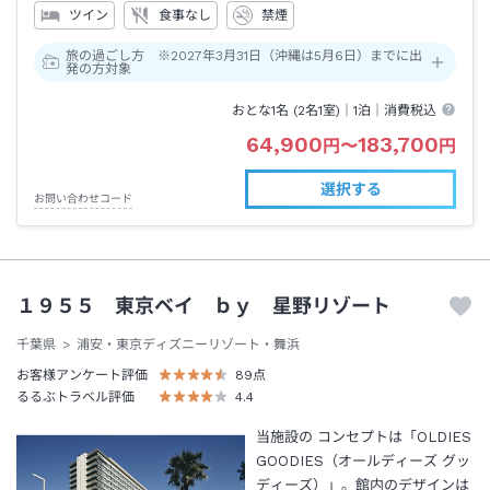
ツイン
食事なし
禁煙
旅の過ごし方 ※2027年3月31日（沖縄は5月6日）までに出
発の方対象
おとな1名 (
2
名1室)｜
1泊
｜消費税込
64,900
183,700
円
〜
円
選択する
お問い合わせコード
１９５５ 東京ベイ ｂｙ 星野リゾート
千葉県
浦安・東京ディズニーリゾート・舞浜
お客様アンケート評価
89
点
るるぶトラベル評価
4.4
当施設の コンセプトは「OLDIES
GOODIES（オールディーズ グッ
ディーズ）」。館内のデザインは