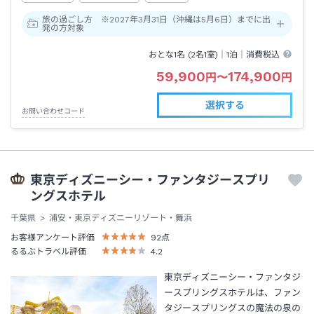
旅の過ごし方 ※2027年3月31日（沖縄は5月6日）までに出
発の方対象
おとな1名 (
2
名1室)｜
1泊
｜消費税込
59,900
174,900
円
〜
円
選択する
お問い合わせコード
東京ディズニーシー・ファンタジースプリ
ングスホテル
千葉県
浦安・東京ディズニーリゾート・舞浜
お客様アンケート評価
92
点
るるぶトラベル評価
4.2
東京ディズニーシー・ファンタジ
ースプリングスホテルは、ファン
タジースプリングスの魔法の泉の