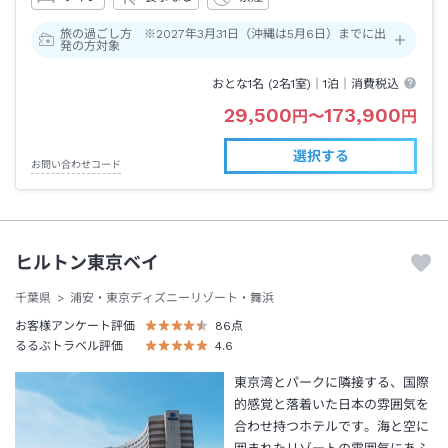
旅の過ごし方 ※2027年3月31日（沖縄は5月6日）までに出
発の方対象
おとな1名 (
2
名1室)｜
1泊
｜消費税込
29,500
173,900
円
〜
円
選択する
お問い合わせコード
ヒルトン東京ベイ
千葉県
浦安・東京ディズニーリゾート・舞浜
お客様アンケート評価
86
点
るるぶトラベル評価
4.6
東京湾とパークに隣接する、国際
的感覚と落着いた日本の雰囲気を
合わせ持つホテルです。海と空に