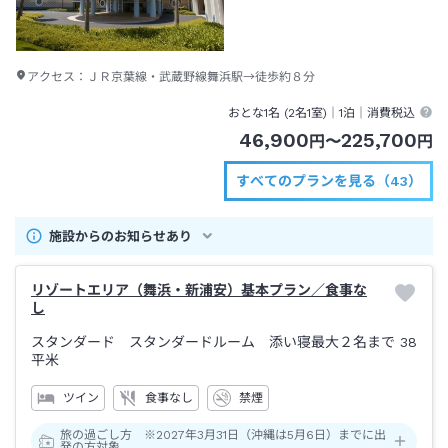
アクセス：
ＪＲ京葉線・武蔵野線舞浜駅→徒歩約８分
おとな1名 (
2
名1室)｜
1泊
｜消費税込
46,900
225,700
円
〜
円
すべてのプランを見る（43）
施設からのお知らせあり
リゾートエリア（舞浜・新浦安）基本プラン／食事な
し
スタンダード スタンダードルーム 添い寝最大２名まで
38
平米
ツイン
食事なし
禁煙
旅の過ごし方 ※2027年3月31日（沖縄は5月6日）までに出
発の方対象