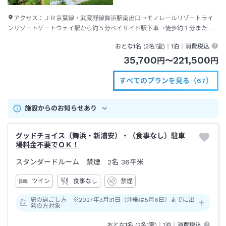
アクセス：
ＪＲ京葉線・武蔵野線舞浜駅南出口→モノレールリゾートライ
ンリゾートゲートウェイ駅から約５分ベイサイド駅下車→徒歩約１分または
ディズニーリゾートクルーザー（無料送迎バス）約１分
おとな1名 (
2
名1室)｜
1泊
｜消費税込
35,700
221,500
円
〜
円
すべてのプランを見る（67）
施設からのお知らせあり
グッドチョイス（舞浜・新浦安）・（食事なし）駐車
場料金不要でＯＫ！
スタンダードルーム 禁煙 2名
36平米
ツイン
食事なし
禁煙
旅の過ごし方 ※2027年3月31日（沖縄は5月6日）までに出
発の方対象
おとな1名 (
2
名1室)｜
1泊
｜消費税込