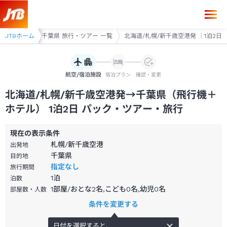
JTBホーム
千葉県
千葉県 旅行・ツアー 一覧
北海道/札幌/新千歳空港発 ｜1泊2日
航空/宿泊施設
宿泊プラン
確認・変更
北海道/札幌/新千歳空港発→千葉県（飛行機＋
ホテル） 1泊2日 パック・ツアー・旅行
現在の表示条件
札幌/新千歳空港
出発地
千葉県
目的地
指定なし
旅行期間
1
泊
泊数
1部屋/おとな2名,こども0名,幼児0名
部屋数・人数
条件を変更する
日付を選択すると、