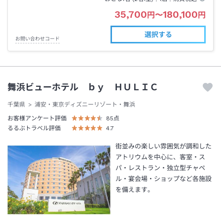
35,700
180,100
円
〜
円
選択する
お問い合わせコード
舞浜ビューホテル ｂｙ ＨＵＬＩＣ
千葉県
浦安・東京ディズニーリゾート・舞浜
お客様アンケート評価
85
点
るるぶトラベル評価
4.7
街並みの楽しい雰囲気が調和した
アトリウムを中心に、客室・ス
パ・レストラン・独立型チャペ
ル・宴会場・ショップなど各施設
を備えます。