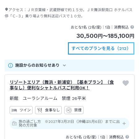
アクセス：
ＪＲ京葉線・武蔵野線で約１５分。ＪＲ舞浜駅南口 ホテルバス
停「Ｃ-３」乗り場より無料送迎バスで１０分。
おとな1名 (
2
名1室)｜
1泊
｜消費税込
30,500
185,100
円
〜
円
すべてのプランを見る（212）
施設からのお知らせあり
リゾートエリア（舞浜・新浦安）【基本プラン】（食
事なし）便利なシャトルバスご利用OK！
新館 ユーラシアルーム 禁煙
26平米
ツイン
食事なし
禁煙
旅の過ごし方 ※2027年3月31日（沖縄は5月6日）までに出
発の方対象
おとな1名 (
2
名1室)｜
1泊
｜消費税込