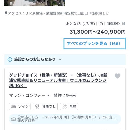
アクセス：
ＪＲ京葉線・武蔵野線新浦安駅北口出口→徒歩約１分
おとな1名 (
2
名1室)｜
1泊
｜消費税込
31,300
240,900
円
〜
円
すべてのプランを見る（168）
施設からのお知らせあり
グッドチョイス（舞浜・新浦安）・（食事なし）JR新
浦安駅直結＆リニューアル客室！ウェルカムラウンジ
利用OK！
マラン・コンフォート 禁煙
25平米
ツイン
食事なし
禁煙
旅の過ごし方 ※2027年3月31日（沖縄は5月6日）までに出
発の方対象