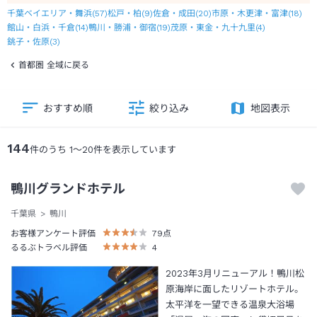
千葉ベイエリア・舞浜
(
57
)
松戸・柏
(
9
)
佐倉・成田
(
20
)
市原・木更津・富津
(
18
)
館山・白浜・千倉
(
14
)
鴨川・勝浦・御宿
(
19
)
茂原・東金・九十九里
(
4
)
銚子・佐原
(
3
)
首都圏 全域に戻る
おすすめ順
絞り込み
地図表示
144
件のうち
1
～
20
件を表示しています
鴨川グランドホテル
千葉県
鴨川
お客様アンケート評価
79
点
るるぶトラベル評価
4
2023年3月リニューアル！鴨川松
原海岸に面したリゾートホテル。
太平洋を一望できる温泉大浴場