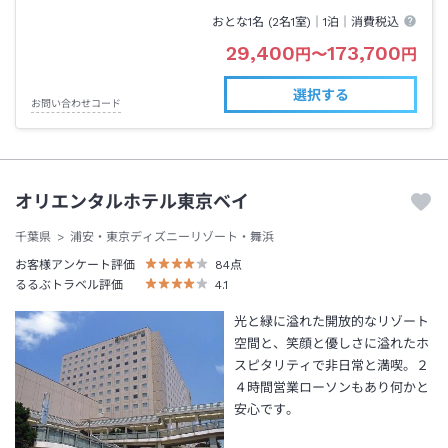
おとな1名 (
2
名1室)｜
1泊
｜消費税込
29,400
173,700
円
〜
円
選択する
お問い合わせコード
オリエンタルホテル東京ベイ
千葉県
浦安・東京ディズニーリゾート・舞浜
お客様アンケート評価
84
点
るるぶトラベル評価
4.1
光と緑に溢れた開放的なリゾート
空間と、笑顔と優しさに溢れたホ
スピタリティで非日常と満喫。２
４時間営業ローソンもあり何かと
安心です。