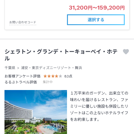
31,200
159,200
円
〜
円
選択する
お問い合わせコード
シェラトン・グランデ・トーキョーベイ・ホテ
ル
千葉県
浦安・東京ディズニーリゾート・舞浜
お客様アンケート評価
83
点
るるぶトラベル評価
集計中
１万平米のガーデン、出来立ての
味わいを届けるレストラン、ファ
ミリーに優しい施設も併設したリ
ゾートはこの上ないホテルライフ
をお約束します。