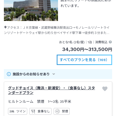
囲まれたリゾートの雰囲気にあふ
れています。
アクセス：
ＪＲ京葉線・武蔵野線舞浜駅南出口→モノレールリゾートライ
ンリゾートゲートウェイ駅から約５分ベイサイド駅下車→徒歩約３分または
ディズニーリゾートクルーザー（無料送迎バス）約１分
おとな1名 (
2
名1室)｜
1泊
｜消費税込
34,300
313,500
円
〜
円
すべてのプランを見る（169）
施設からのお知らせあり
グッドチョイス（舞浜・新浦安）・（食事なし）スタ
ンダードプラン
ヒルトンルーム 禁煙 1～3名
35平米
ツイン
食事なし
禁煙