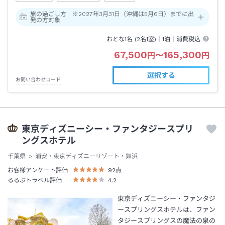
旅の過ごし方 ※2027年3月31日（沖縄は5月6日）までに出
発の方対象
おとな1名 (
2
名1室)｜
1泊
｜消費税込
67,500
165,300
円
〜
円
選択する
お問い合わせコード
東京ディズニーシー・ファンタジースプリ
ングスホテル
千葉県
浦安・東京ディズニーリゾート・舞浜
お客様アンケート評価
92
点
るるぶトラベル評価
4.2
東京ディズニーシー・ファンタジ
ースプリングスホテルは、ファン
タジースプリングスの魔法の泉の