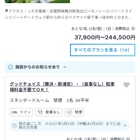
アクセス：
ＪＲ京葉線・武蔵野線舞浜駅南出口→モノレールリゾートライ
ンリゾートゲートウェイ駅から約５分ベイサイド駅下車→徒歩約１分または
ディズニーリゾートクルーザー（無料送迎バス）約１分
おとな1名 (
2
名1室)｜
1泊
｜消費税込
37,900
244,500
円
〜
円
すべてのプランを見る（76）
施設からのお知らせあり
グッドチョイス（舞浜・新浦安）・（食事なし）駐車
場料金不要でＯＫ！
スタンダードルーム 禁煙 2名
36平米
ツイン
食事なし
禁煙
旅の過ごし方 ※2027年3月31日（沖縄は5月6日）までに出
発の方対象
おとな1名 (
2
名1室)｜
1泊
｜消費税込