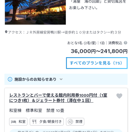
「湯屋 海の回廊」と貸切風呂を
お楽しみ下さい。
アクセス：
ＪＲ外房線安房鴨川駅→徒歩約１０分またはタクシー約３分
おとな1名 (
2
名1室)｜
1泊
｜消費税込
36,000
241,800
円
〜
円
すべてのプランを見る（75）
施設からのお知らせあり
レストランとバーで使える館内利用券1000円付（1室
につき1枚）＆ジェラート券付（滞在中１回）
和室棟 標準和室 禁煙
10畳
和室
夕食/朝食付き
禁煙