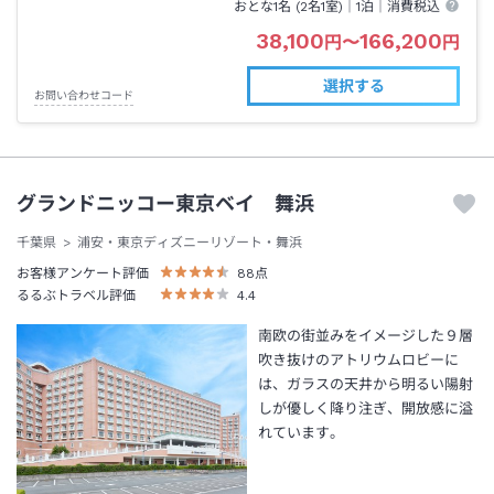
おとな1名 (
2
名1室)｜
1泊
｜消費税込
38,100
166,200
円
〜
円
選択する
お問い合わせコード
グランドニッコー東京ベイ 舞浜
千葉県
浦安・東京ディズニーリゾート・舞浜
お客様アンケート評価
88
点
るるぶトラベル評価
4.4
南欧の街並みをイメージした９層
吹き抜けのアトリウムロビーに
は、ガラスの天井から明るい陽射
しが優しく降り注ぎ、開放感に溢
れています。