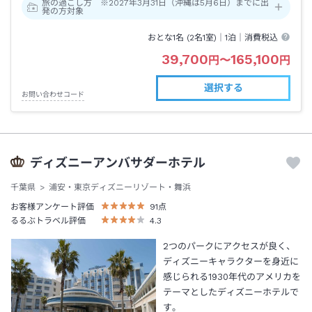
旅の過ごし方 ※2027年3月31日（沖縄は5月6日）までに出
発の方対象
おとな1名 (
2
名1室)｜
1泊
｜消費税込
39,700
165,100
円
〜
円
選択する
お問い合わせコード
ディズニーアンバサダーホテル
千葉県
浦安・東京ディズニーリゾート・舞浜
お客様アンケート評価
91
点
るるぶトラベル評価
4.3
2つのパークにアクセスが良く、
ディズニーキャラクターを身近に
感じられる1930年代のアメリカを
テーマとしたディズニーホテルで
す。