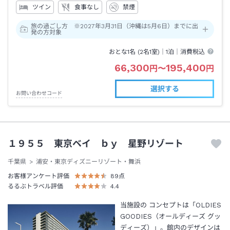
ツイン
食事なし
禁煙
旅の過ごし方 ※2027年3月31日（沖縄は5月6日）までに出
発の方対象
おとな1名 (
2
名1室)｜
1泊
｜消費税込
66,300
195,400
円
〜
円
選択する
お問い合わせコード
１９５５ 東京ベイ ｂｙ 星野リゾート
千葉県
浦安・東京ディズニーリゾート・舞浜
お客様アンケート評価
89
点
るるぶトラベル評価
4.4
当施設の コンセプトは「OLDIES
GOODIES（オールディーズ グッ
ディーズ）」。館内のデザインは