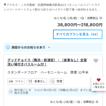
アクセス：
ＪＲ京葉線・武蔵野線舞浜駅南出口→モノレールリゾートライ
ンリゾートゲートウェイ駅から約５分ベイサイド駅下車→徒歩約８分または
ディズニーリゾートクルーザー（無料送迎バス）約２～４分
おとな1名 (
2
名1室)｜
1泊
｜消費税込
38,800
218,800
円
〜
円
すべてのプランを見る（96）
施設からのお知らせあり
グッドチョイス（舞浜・新浦安）・（食事なし）全室
洗い場付きバスルーム付！
スタンダードフロア ハーモニールーム 禁煙
32平米
ツイン
食事なし
禁煙
お気に入り
一覧を見る
旅の過ごし方 ※2027年3月31日（沖縄は5月6日）までに出
発の方対象
おとな1名 (
2
名1室)｜
1泊
｜消費税込