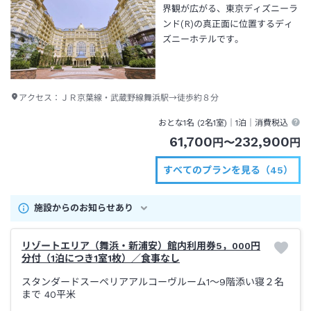
界観が広がる、東京ディズニーラ
ンド(R)の真正面に位置するディ
ズニーホテルです。
アクセス：
ＪＲ京葉線・武蔵野線舞浜駅→徒歩約８分
おとな1名 (
2
名1室)｜
1泊
｜消費税込
61,700
232,900
円
〜
円
すべてのプランを見る（45）
施設からのお知らせあり
リゾートエリア（舞浜・新浦安）館内利用券5，000円
分付（1泊につき1室1枚）／食事なし
スタンダードスーペリアアルコーヴルーム1～9階添い寝２名
まで
40平米