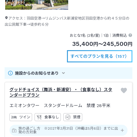
アクセス：
羽田空港→リムジンバス新浦安地区羽田空港から約４５分日の
出公民館下車→徒歩約６分
おとな1名 (
2
名1室)｜
1泊
｜消費税込
35,400
245,500
円
〜
円
すべてのプランを見る（157）
施設からのお知らせあり
グッドチョイス（舞浜・新浦安）・（食事なし）スタ
ンダードプラン
エミオンタワー スタンダードルーム 禁煙
28平米
ツイン
食事なし
禁煙
旅の過ごし方 ※2027年3月31日（沖縄は5月6日）までに出
発の方対象