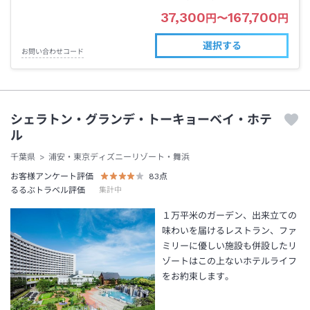
37,300
167,700
円
〜
円
選択する
お問い合わせコード
シェラトン・グランデ・トーキョーベイ・ホテ
ル
千葉県
浦安・東京ディズニーリゾート・舞浜
お客様アンケート評価
83
点
るるぶトラベル評価
集計中
１万平米のガーデン、出来立ての
味わいを届けるレストラン、ファ
ミリーに優しい施設も併設したリ
ゾートはこの上ないホテルライフ
をお約束します。