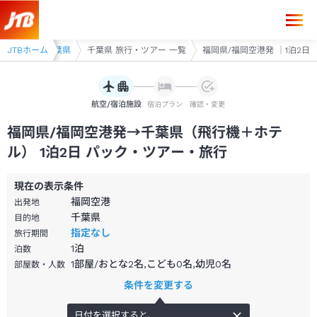
福岡県/福岡空港発→千葉県 1泊2日（飛行機＋ホテル）パック・ツアー-
首都圏
JTBホーム
千葉県
千葉県 旅行・ツアー 一覧
福岡県/福岡空港発 ｜1泊2日
航空/宿泊施設
宿泊プラン
確認・変更
福岡県/福岡空港発→千葉県（飛行機＋ホテ
ル） 1泊2日 パック・ツアー・旅行
現在の表示条件
福岡空港
出発地
千葉県
目的地
指定なし
旅行期間
1
泊
泊数
1部屋/おとな2名,こども0名,幼児0名
部屋数・人数
条件を変更する
日付を選択すると、