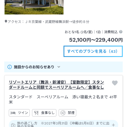
アクセス：
ＪＲ京葉線・武蔵野線舞浜駅→徒歩約８分
おとな1名 (
2
名1室)｜
1泊
｜消費税込
52,100
229,400
円
〜
円
すべてのプランを見る（43）
施設からのお知らせあり
リゾートエリア（舞浜・新浦安）【室数限定】スタン
ダードルームと同額でスーペリアルームへ／食事なし
スタンダード スーペリアルーム 添い寝最大２名まで
41平
米
ツイン
食事なし
禁煙
旅の過ごし方 ※2027年3月31日（沖縄は5月6日）までに出
発の方対象