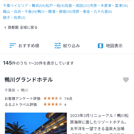
千葉ベイエリア・舞浜
(
58
)
松戸・柏
(
9
)
佐倉・成田
(
20
)
市原・木更津・富津
(
18
)
館山・白浜・千倉
(
14
)
鴨川・勝浦・御宿
(
19
)
茂原・東金・九十九里
(
4
)
銚子・佐原
(
3
)
首都圏 全域に戻る
おすすめ順
絞り込み
地図表示
145
件のうち
1
～
20
件を表示しています
鴨川グランドホテル
千葉県
鴨川
お客様アンケート評価
79
点
るるぶトラベル評価
4
2023年3月リニューアル！鴨川松
原海岸に面したリゾートホテル。
太平洋を一望できる温泉大浴場