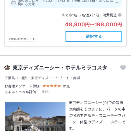
旅の過ごし方 ※2027年3月31日（沖縄は5月6日）までに出
発の方対象
おとな1名 (
2
名1室)｜
1泊
｜消費税込
48,800
198,000
円
〜
円
選択する
お問い合わせコード
東京ディズニーシー・ホテルミラコスタ
千葉県
浦安・東京ディズニーリゾート・舞浜
お客様アンケート評価
91
点
るるぶトラベル評価
集計中
東京ディズニーシー(R)での冒険
の余韻をそのままに、パークの中
に宿泊できるディズニーテーマパ
ーク一体型のディズニーホテルで
す。