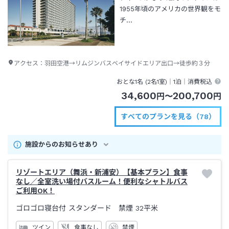
1955年頃のアメリカの世界観をモ
チ…
アクセス：
羽田空港→リムジンバスベイサイドエリア出口→徒歩約３分
おとな1名 (
2
名1室)｜
1泊
｜消費税込
34,600
200,700
円
〜
円
すべてのプランを見る（78）
施設からのお知らせあり
リゾートエリア（舞浜・新浦安）【基本プラン】食事
なし／全室洗い場付バスルーム！便利なシャトルバス
ご利用OK！
ゴロゴロ寝台付 スタンダード 禁煙
32平米
ツイン
食事なし
禁煙