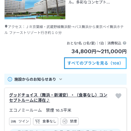
ル。多彩なコンセプト…
アクセス：
ＪＲ京葉線・武蔵野線舞浜駅→バス舞浜から東京ベイ舞浜ホテ
ル ファーストリゾート行き約１０分
おとな1名 (
2
名1室)｜
1泊
｜消費税込
34,800
211,000
円
〜
円
すべてのプランを見る（108）
施設からのお知らせあり
グッドチョイス（舞浜・新浦安）・（食事なし）コン
セプトルームに滞在♪
エコノミールーム 禁煙
16.5平米
ツイン
食事なし
禁煙