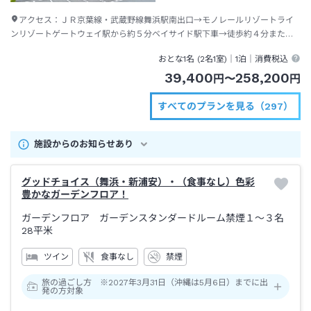
アクセス：
ＪＲ京葉線・武蔵野線舞浜駅南出口→モノレールリゾートライ
ンリゾートゲートウェイ駅から約５分ベイサイド駅下車→徒歩約４分または
ディズニーリゾートクルーザー（無料送迎バス）約２分
おとな1名 (
2
名1室)｜
1泊
｜消費税込
39,400
258,200
円
〜
円
すべてのプランを見る（297）
施設からのお知らせあり
グッドチョイス（舞浜・新浦安）・（食事なし）色彩
豊かなガーデンフロア！
ガーデンフロア ガーデンスタンダードルーム禁煙１～３名
28平米
ツイン
食事なし
禁煙
旅の過ごし方 ※2027年3月31日（沖縄は5月6日）までに出
発の方対象