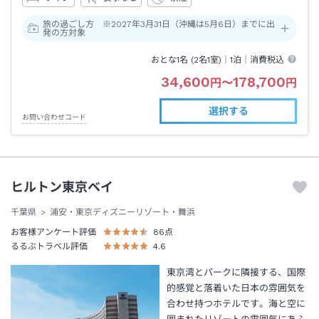
旅の過ごし方 ※2027年3月31日（沖縄は5月6日）までに出
発の方対象
おとな1名 (
2
名1室)｜
1泊
｜消費税込
34,600
178,700
円
〜
円
選択する
お問い合わせコード
ヒルトン東京ベイ
千葉県
浦安・東京ディズニーリゾート・舞浜
お客様アンケート評価
86
点
るるぶトラベル評価
4.6
東京湾とパークに隣接する、国際
的感覚と落着いた日本の雰囲気を
合わせ持つホテルです。海と空に