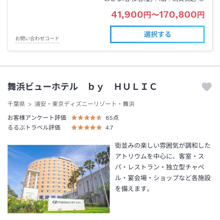
41,900
170,800
円
〜
円
選択する
お問い合わせコード
舞浜ビューホテル ｂｙ ＨＵＬＩＣ
千葉県
浦安・東京ディズニーリゾート・舞浜
お客様アンケート評価
85
点
るるぶトラベル評価
4.7
街並みの楽しい雰囲気が調和した
アトリウムを中心に、客室・ス
パ・レストラン・独立型チャペ
ル・宴会場・ショップなど各施設
を備えます。