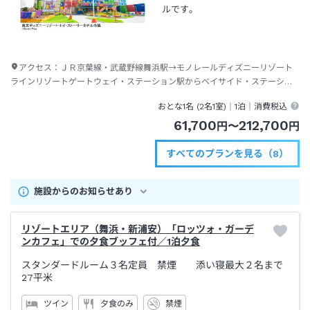
ルです。
アクセス：
ＪＲ京葉線・武蔵野線舞浜駅→モノレールディズニーリゾート
ラインリゾートゲートウェイ・ステーション駅からベイサイド・ステーショ
ン駅下車→徒歩約３分
おとな1名 (
2
名1室)｜
1泊
｜消費税込
61,700
212,700
円
〜
円
すべてのプランを見る（8）
施設からのお知らせあり
リゾートエリア（舞浜・新浦安）「ロッツォ・ガーデ
ンカフェ」での夕食ブッフェ付／1泊夕食
スタンダードルーム３名定員 禁煙 添い寝最大２名まで
27平米
ツイン
夕食のみ
禁煙