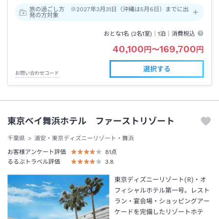
旅の過ごし方 ※2027年3月31日（沖縄は5月6日）までに出
発の方対象
おとな1名 (
2
名1室)｜
1泊
｜消費税込
40,100
169,700
円
〜
円
選択する
お問い合わせコード
東京ベイ舞浜ホテル ファーストリゾート
千葉県
浦安・東京ディズニーリゾート・舞浜
お客様アンケート評価
81
点
るるぶトラベル評価
3.8
東京ディズニーリゾート(R)・オ
フィシャルホテル第一号。レスト
ラン・宴会場・ショッピングアー
ケードを完備したリゾートホテ