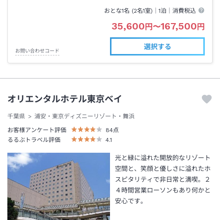
おとな1名 (
2
名1室)｜
1泊
｜消費税込
35,600
167,500
円
〜
円
選択する
お問い合わせコード
オリエンタルホテル東京ベイ
千葉県
浦安・東京ディズニーリゾート・舞浜
お客様アンケート評価
84
点
るるぶトラベル評価
4.1
光と緑に溢れた開放的なリゾート
空間と、笑顔と優しさに溢れたホ
スピタリティで非日常と満喫。２
４時間営業ローソンもあり何かと
安心です。