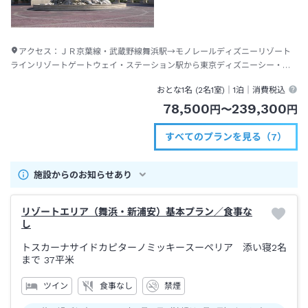
アクセス：
ＪＲ京葉線・武蔵野線舞浜駅→モノレールディズニーリゾート
ラインリゾートゲートウェイ・ステーション駅から東京ディズニーシー・ス
テーション駅下車→徒歩約３分
おとな1名 (
2
名1室)｜
1泊
｜消費税込
78,500
239,300
円
〜
円
すべてのプランを見る（7）
施設からのお知らせあり
リゾートエリア（舞浜・新浦安）基本プラン／食事な
し
トスカーナサイドカピターノミッキースーペリア 添い寝2名
まで
37平米
ツイン
食事なし
禁煙