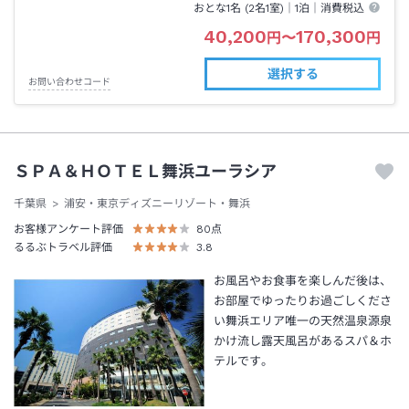
おとな1名 (
2
名1室)｜
1泊
｜消費税込
40,200
170,300
円
〜
円
選択する
お問い合わせコード
ＳＰＡ＆ＨＯＴＥＬ舞浜ユーラシア
千葉県
浦安・東京ディズニーリゾート・舞浜
お客様アンケート評価
80
点
るるぶトラベル評価
3.8
お風呂やお食事を楽しんだ後は、
お部屋でゆったりお過ごしくださ
い舞浜エリア唯一の天然温泉源泉
かけ流し露天風呂があるスパ＆ホ
テルです。