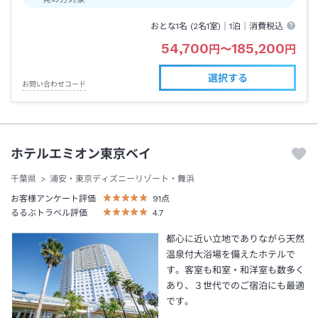
おとな1名 (
2
名1室)｜
1泊
｜消費税込
54,700
185,200
円
〜
円
選択する
お問い合わせコード
ホテルエミオン東京ベイ
千葉県
浦安・東京ディズニーリゾート・舞浜
お客様アンケート評価
91
点
るるぶトラベル評価
4.7
都心に近い立地でありながら天然
温泉付大浴場を備えたホテルで
す。客室も和室・和洋室も数多く
あり、３世代でのご宿泊にも最適
です。