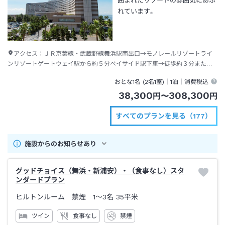
囲まれたリゾートの雰囲気にあふ
れています。
アクセス：
ＪＲ京葉線・武蔵野線舞浜駅南出口→モノレールリゾートライ
ンリゾートゲートウェイ駅から約５分ベイサイド駅下車→徒歩約３分または
ディズニーリゾートクルーザー（無料送迎バス）約１分
おとな1名 (
2
名1室)｜
1泊
｜消費税込
38,300
308,300
円
〜
円
すべてのプランを見る（177）
施設からのお知らせあり
グッドチョイス（舞浜・新浦安）・（食事なし）スタ
ンダードプラン
ヒルトンルーム 禁煙 1～3名
35平米
ツイン
食事なし
禁煙