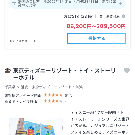
旅の過ごし方 ※2027年3月31日（沖縄は5月6日）までに出
発の方対象
おとな1名 (
2
名1室)｜
1泊
｜消費税込
86,200
209,500
円
〜
円
選択する
お問い合わせコード
東京ディズニーリゾート・トイ・ストーリ
ーホテル
千葉県
浦安・東京ディズニーリゾート・舞浜
お客様アンケート評価
91
点
るるぶトラベル評価
4
ディズニー&ピクサー映画『ト
イ・ストーリー』シリーズの世界
が広がる、カジュアルなリゾート
ステイを楽しめるディズニーホテ