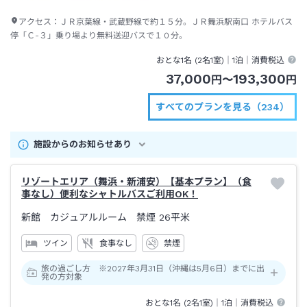
アクセス：
ＪＲ京葉線・武蔵野線で約１５分。ＪＲ舞浜駅南口 ホテルバス
停「Ｃ-３」乗り場より無料送迎バスで１０分。
おとな1名 (
2
名1室)｜
1泊
｜消費税込
37,000
193,300
円
〜
円
すべてのプランを見る（234）
施設からのお知らせあり
リゾートエリア（舞浜・新浦安）【基本プラン】（食
事なし）便利なシャトルバスご利用OK！
新館 カジュアルルーム 禁煙
26平米
ツイン
食事なし
禁煙
旅の過ごし方 ※2027年3月31日（沖縄は5月6日）までに出
発の方対象
おとな1名 (
2
名1室)｜
1泊
｜消費税込