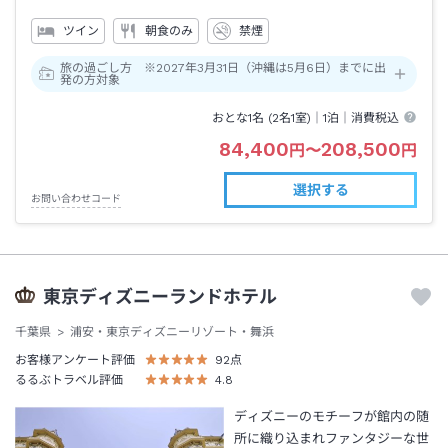
ツイン
朝食のみ
禁煙
旅の過ごし方 ※2027年3月31日（沖縄は5月6日）までに出
発の方対象
おとな1名 (
2
名1室)｜
1泊
｜消費税込
84,400
208,500
円
〜
円
選択する
お問い合わせコード
東京ディズニーランドホテル
千葉県
浦安・東京ディズニーリゾート・舞浜
お客様アンケート評価
92
点
るるぶトラベル評価
4.8
ディズニーのモチーフが館内の随
所に織り込まれファンタジーな世