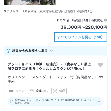
アクセス：
ＪＲ京葉線・武蔵野線新浦安駅北口出口→徒歩約１分
おとな1名 (
2
名1室)｜
1泊
｜消費税込
36,300
220,100
円
〜
円
すべてのプランを見る（168）
施設からのお知らせあり
グッドチョイス（舞浜・新浦安）・（食事なし）最上
層フロアに泊まる！ウェルカムラウンジ利用OK！
オリエンタル・スタンダード
／シャワー付（内風呂なし）
22
平米
ツイン
食事なし
禁煙
旅の過ごし方 ※2027年3月31日（沖縄は5月6日）までに出
発の方対象