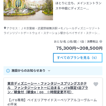
ほとりに立ち、メインエントラン
スや中庭にディズニー…
アクセス：
ＪＲ京葉線・武蔵野線舞浜駅→モノレールディズニーリゾート
ラインリゾートゲートウェイ・ステーション駅からベイサイド・ステーショ
ン駅下車→徒歩約２分
おとな1名 (
2
名1室)｜
1泊
｜消費税込
75,300
208,500
円
〜
円
すべてのプランを見る（5）
施設からのお知らせあり
東京ディズニーシー・ファンタジースプリングスホテ
ル ファンタジーシャトーに泊まる・JTB限定1泊プラ
ン／朝食付（朝食8：00 ※時間変更不可）
【JTB専用】ベイエリアサイドスーペリアアルコーヴルーム
41平米