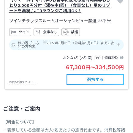
【サマーSP】ホテルのお食事に使える館内利用券おひ
とり2,000円分付（滞在中1回）（食事なし）夏のリゾ
ートを満喫♪JTBラウンジご利用OK！
ツインデラックスルームオーシャンビュー禁煙
35平米
ツイン
食事なし
禁煙
旅の過ごし方 ※2027年3月31日（沖縄は5月6日）までに出
発の方対象
おとな1名 (
2
名1室)｜
1泊
｜消費税込
67,300
334,500
円
〜
円
選択する
お問い合わせコード
ご注意・ご案内
【料金について】
表示している金額は大人1名あたりの旅行代金です。消費税等諸