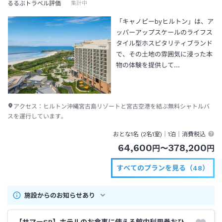
るるぶトラベル評価
集計中
「キャノピーbyヒルトン」は、ア
ッパーアップスケールのライフス
タイル型ホスピタリティブランド
で、その土地の雰囲気に浸った本
物の体験を提供して…
アクセス：
ヒルトン沖縄宮古島リゾートと宮古空港を結ぶ無料シャトルバ
スを運行しています。
おとな1名 (
2
名1室)｜
1泊
｜消費税込
64,600
378,200
円
〜
円
すべてのプランを見る（48）
施設からのお知らせあり