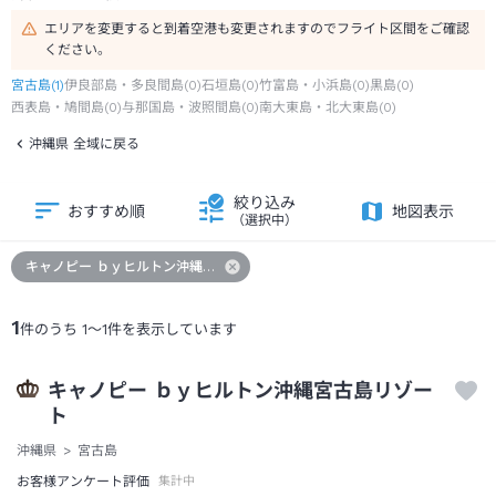
エリアを変更すると到着空港も変更されますのでフライト区間をご確認
ください。
宮古島
(
1
)
伊良部島・多良間島
(
0
)
石垣島
(
0
)
竹富島・小浜島
(
0
)
黒島
(
0
)
西表島・鳩間島
(
0
)
与那国島・波照間島
(
0
)
南大東島・北大東島
(
0
)
沖縄県 全域に戻る
絞り込み
おすすめ順
地図表示
（選択中）
キャノピー ｂｙヒルトン沖縄宮古島リゾート
1
件のうち
1
～
1
件を表示しています
キャノピー ｂｙヒルトン沖縄宮古島リゾー
ト
沖縄県
宮古島
お客様アンケート評価
集計中