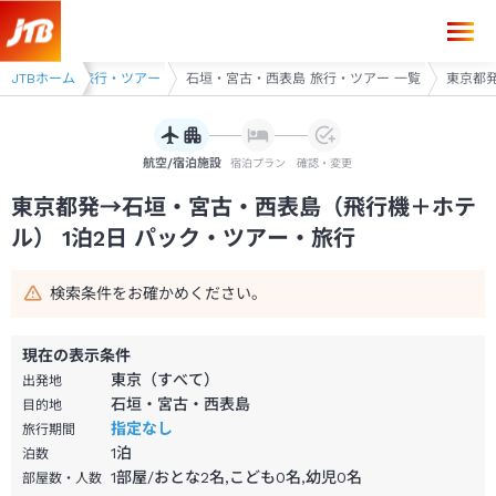
東京都発→石垣・宮古・西表島 1泊2日（飛行機＋ホテル）パック・ツア
県
JTBホーム
沖縄県 旅行・ツアー
石垣・宮古・西表島 旅行・ツアー 一覧
東京都発
航空/宿泊施設
宿泊プラン
確認・変更
東京都発→石垣・宮古・西表島（飛行機＋ホテ
ル） 1泊2日 パック・ツアー・旅行
検索条件をお確かめください。
現在の表示条件
東京（すべて）
出発地
石垣・宮古・西表島
目的地
指定なし
旅行期間
1
泊
泊数
1部屋/おとな2名,こども0名,幼児0名
部屋数・人数