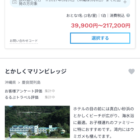
発の方対象
おとな1名 (
2
名1室)｜
1泊
｜消費税込
39,900
217,200
円
〜
円
選択する
お問い合わせコード
とかしくマリンビレッジ
沖縄県
慶良間列島
お客様アンケート評価
集計中
るるぶトラベル評価
集計中
ホテルの目の前には真白い砂浜の
とかしくビーチが広がり、海水浴
に最適。お子様連れのファミリー
に特におすすめです。湾内にはウ
ミガメも棲んでます。