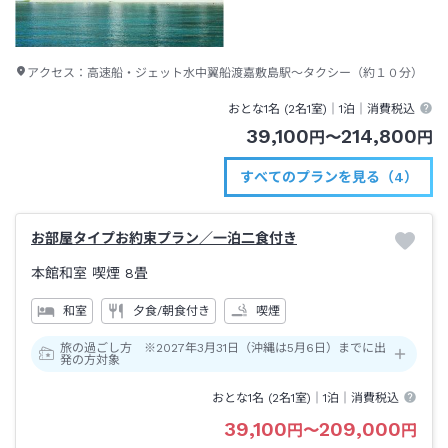
アクセス：
高速船・ジェット水中翼船渡嘉敷島駅～タクシー（約１０分）
おとな1名 (
2
名1室)｜
1泊
｜消費税込
39,100
214,800
円
〜
円
すべてのプランを見る（4）
お部屋タイプお約束プラン／一泊二食付き
本館和室 喫煙
8畳
和室
夕食/朝食付き
喫煙
旅の過ごし方 ※2027年3月31日（沖縄は5月6日）までに出
発の方対象
おとな1名 (
2
名1室)｜
1泊
｜消費税込
39,100
209,000
円
〜
円