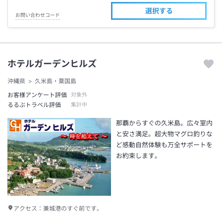
選択する
お問い合わせコード
ホテルガーデンヒルズ
沖縄県
久米島・粟国島
お客様アンケート評価
対象外
るるぶトラベル評価
集計中
那覇からすぐの久米島。広々室内
と安さ満足。超大物マグロ釣りな
ど感動自然体験も万全サポートを
お約束します。
アクセス：
兼城港のすぐ前です。