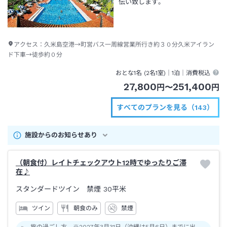
伝い致します。
アクセス：
久米島空港→町営バス一周線営業所行き約３０分久米アイラン
ド下車→徒歩約０分
おとな1名 (
2
名1室)｜
1泊
｜消費税込
27,800
251,400
円
〜
円
すべてのプランを見る（143）
施設からのお知らせあり
（朝食付）レイトチェックアウト12時でゆったりご滞
在♪
スタンダードツイン 禁煙
30平米
ツイン
朝食のみ
禁煙
旅の過ごし方 ※2027年3月31日（沖縄は5月6日）までに出