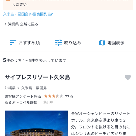
ください。
久米島・粟国島
(
4
)
慶良間列島
(
1
)
沖縄県 全域に戻る
おすすめ順
絞り込み
地図表示
5
件のうち
1
～
5
件を表示しています
サイプレスリゾート久米島
沖縄県
久米島・粟国島
お客様アンケート評価
77
点
るるぶトラベル評価
集計中
全室オーシャンビューのリゾート
ホテル。久米島空港より車で３
分。フロントを抜けると目の前に
はシンリ浜のビーチが広がりま