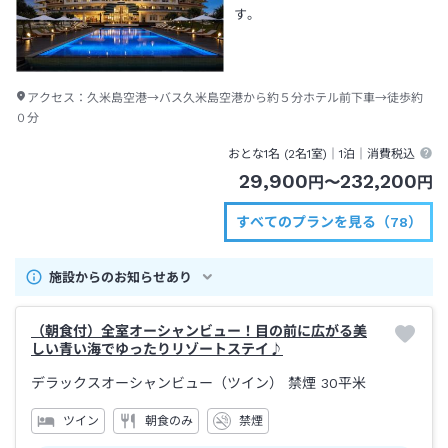
す。
アクセス：
久米島空港→バス久米島空港から約５分ホテル前下車→徒歩約
０分
おとな1名 (
2
名1室)｜
1泊
｜消費税込
29,900
232,200
円
〜
円
すべてのプランを見る（78）
施設からのお知らせあり
（朝食付）全室オーシャンビュー！目の前に広がる美
しい青い海でゆったりリゾートステイ♪
デラックスオーシャンビュー（ツイン） 禁煙
30平米
ツイン
朝食のみ
禁煙