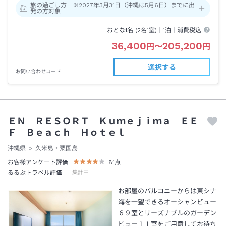
旅の過ごし方 ※2027年3月31日（沖縄は5月6日）までに出
発の方対象
おとな1名 (
2
名1室)｜
1泊
｜消費税込
36,400
205,200
円
〜
円
選択する
お問い合わせコード
ＥＮ ＲＥＳＯＲＴ Ｋｕｍｅｊｉｍａ ＥＥ
Ｆ Ｂｅａｃｈ Ｈｏｔｅｌ
沖縄県
久米島・粟国島
お客様アンケート評価
81
点
るるぶトラベル評価
集計中
お部屋のバルコニーからは東シナ
海を一望できるオーシャンビュー
６９室とリーズナブルのガーデン
ビュー１１室をご用意してお待ち