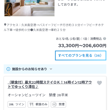
しております。
アクセス：
久米島空港→バスイーフビーチ行き約３０分イーフビーチホテ
ル下車→徒歩約０分●久米島空港→車約２５分
おとな1名 (
2
名1室)｜
1泊
｜消費税込
33,300
206,600
円
〜
円
すべてのプランを見る（36）
施設からのお知らせあり
（朝食付）最大22時間ステイＯＫ！14時イン12時アウ
トでゆっくり滞在♪
オーシャンビューツイン 禁煙
28平米
ツイン
朝食のみ
禁煙