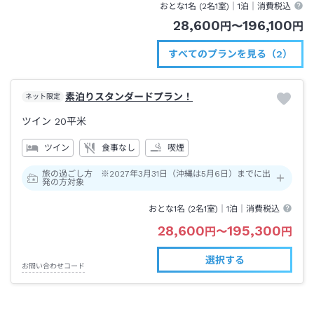
おとな1名 (
2
名1室)｜
1泊
｜消費税込
28,600
196,100
円
〜
円
すべてのプランを見る（2）
素泊りスタンダードプラン！
ネット限定
ツイン
20平米
ツイン
食事なし
喫煙
旅の過ごし方 ※2027年3月31日（沖縄は5月6日）までに出
発の方対象
おとな1名 (
2
名1室)｜
1泊
｜消費税込
28,600
195,300
円
〜
円
選択する
お問い合わせコード