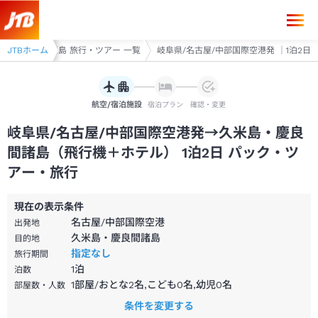
岐阜県/名古屋/中部国際空港発→久米島・慶良間諸島 1泊2日（飛行機＋
米島・慶良間諸島 旅行・ツアー 一覧
JTBホーム
岐阜県/名古屋/中部国際空港発 ｜1泊2日
航空/宿泊施設
宿泊プラン
確認・変更
岐阜県/名古屋/中部国際空港発→久米島・慶良
間諸島（飛行機＋ホテル） 1泊2日 パック・ツ
アー・旅行
現在の表示条件
名古屋/中部国際空港
出発地
久米島・慶良間諸島
目的地
指定なし
旅行期間
1
泊
泊数
1部屋/おとな2名,こども0名,幼児0名
部屋数・人数
条件を変更する