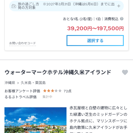
旅の過ごし方 ※2027年3月31日（沖縄は5月6日）までに出
発の方対象
おとな1名 (
2
名1室)｜
1泊
｜消費税込
39,200
197,500
円
〜
円
選択する
お問い合わせコード
ウォーターマークホテル沖縄久米アイランド
沖縄県
久米島・粟国島
お客様アンケート評価
72
点
るるぶトラベル評価
集計中
赤瓦屋根と白壁の建物に広々とし
た緑濃い芝生のミッドガーデンの
ホテル拠点に、マリンスポーツに
島内散策に久米アイランドがお手