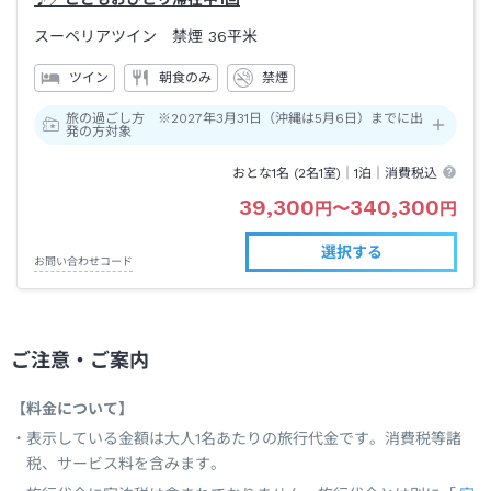
スーペリアツイン 禁煙
36平米
ツイン
朝食のみ
禁煙
旅の過ごし方 ※2027年3月31日（沖縄は5月6日）までに出
発の方対象
おとな1名 (
2
名1室)｜
1泊
｜消費税込
39,300
340,300
円
〜
円
選択する
お問い合わせコード
ご注意・ご案内
【料金について】
表示している金額は大人1名あたりの旅行代金です。消費税等諸
税、サービス料を含みます。