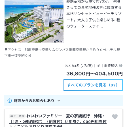
那覇空港から車で約70分。 沖縄
きっての景勝地残波岬に位置する
本格サンセットビュービーチリゾ
ート。大人も子供も楽しめる3種
のウォータースライ…
アクセス：
那覇空港→空港リムジンバス那覇空港駅から約９０分ホテル駅
下車→徒歩約０分
おとな1名 (
2
名1室)｜
1泊
｜消費税込
36,800
404,500
円
〜
円
すべてのプランを見る（97）
施設からのお知らせあり
わいわいファミリー 夏の家族旅行 沖縄・
ネット限定
【1泊・2連泊限定】（朝食付）利用券7，000円相当付
♪／こどもおひとり滞在中1回