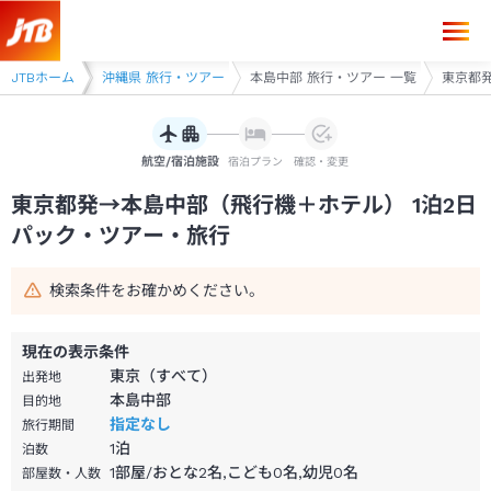
東京都発→本島中部 1泊2日（飛行機＋ホテル）パック・ツアー-JTB
ー
JTBホーム
沖縄県
沖縄県 旅行・ツアー
本島中部 旅行・ツアー 一覧
東京都発
航空/宿泊施設
宿泊プラン
確認・変更
東京都発→本島中部（飛行機＋ホテル） 1泊2日
パック・ツアー・旅行
検索条件をお確かめください。
現在の表示条件
東京（すべて）
出発地
本島中部
目的地
指定なし
旅行期間
1
泊
泊数
1部屋/おとな2名,こども0名,幼児0名
部屋数・人数