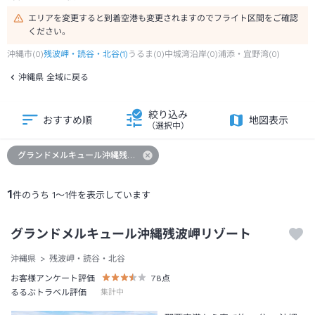
エリアを変更すると到着空港も変更されますのでフライト区間をご確認
ください。
沖縄市
(
0
)
残波岬・読谷・北谷
(
1
)
うるま
(
0
)
中城湾沿岸
(
0
)
浦添・宜野湾
(
0
)
沖縄県 全域に戻る
絞り込み
おすすめ順
地図表示
（選択中）
グランドメルキュール沖縄残波岬リゾート
1
件のうち
1
～
1
件を表示しています
グランドメルキュール沖縄残波岬リゾート
沖縄県
残波岬・読谷・北谷
お客様アンケート評価
78
点
るるぶトラベル評価
集計中