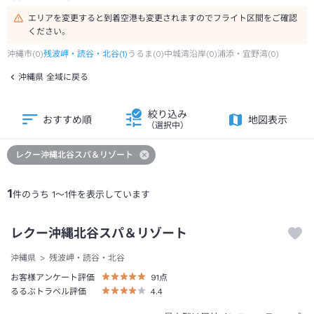
エリアを変更すると到着空港も変更されますのでフライト区間をご確認
ください。
沖縄市
(
0
)
残波岬・読谷・北谷
(
1
)
うるま
(
0
)
中城湾沿岸
(
0
)
浦添・宜野湾
(
0
)
沖縄県 全域に戻る
絞り込み
おすすめ順
地図表示
（選択中）
レクー沖縄北谷スパ＆リゾート
1
件のうち
1
～
1
件を表示しています
レクー沖縄北谷スパ＆リゾート
沖縄県
残波岬・読谷・北谷
お客様アンケート評価
91
点
るるぶトラベル評価
4.4