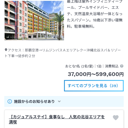
最上階は屋外インフィニティープ
ール、プールサイドバー、エス
テ、天然温泉大浴場が一体となっ
たスパゾーン。18歳以下添い寝無
料。駐車場無料。
アクセス：
那覇空港→リムジンバスＡエリアレクー沖縄北谷スパ＆リゾー
ト下車→徒歩約２分
おとな1名 (
2
名1室)｜
1泊
｜消費税込
37,000
599,600
円
〜
円
すべてのプランを見る（39）
施設からのお知らせあり
【カジュアルステイ】食事なし 人気の北谷エリアを
満喫