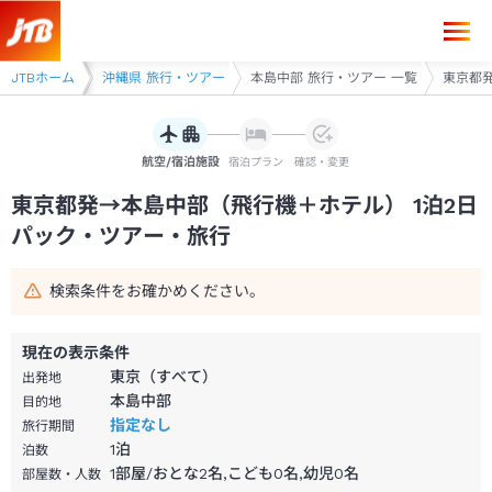
東京都発→本島中部 1泊2日（飛行機＋ホテル）パック・ツアー-JTB
ー
JTBホーム
沖縄県
沖縄県 旅行・ツアー
本島中部 旅行・ツアー 一覧
東京都発
航空/宿泊施設
宿泊プラン
確認・変更
東京都発→本島中部（飛行機＋ホテル） 1泊2日
パック・ツアー・旅行
検索条件をお確かめください。
現在の表示条件
東京（すべて）
出発地
本島中部
目的地
指定なし
旅行期間
1
泊
泊数
1部屋/おとな2名,こども0名,幼児0名
部屋数・人数