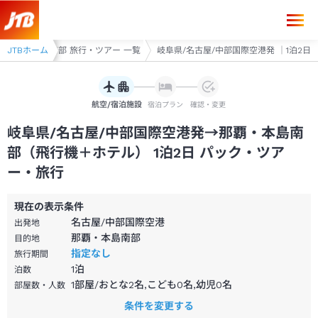
岐阜県/名古屋/中部国際空港発→那覇・本島南部 1泊2日（飛行機＋ホテ
JTBホーム
那覇・本島南部 旅行・ツアー 一覧
岐阜県/名古屋/中部国際空港発 ｜1泊2日
航空/宿泊施設
宿泊プラン
確認・変更
岐阜県/名古屋/中部国際空港発→那覇・本島南
部（飛行機＋ホテル） 1泊2日 パック・ツア
ー・旅行
現在の表示条件
名古屋/中部国際空港
出発地
那覇・本島南部
目的地
指定なし
旅行期間
1
泊
泊数
1部屋/おとな2名,こども0名,幼児0名
部屋数・人数
条件を変更する