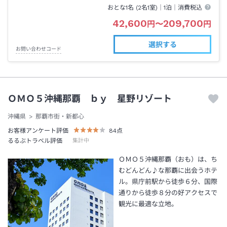
おとな1名 (
2
名1室)｜
1泊
｜消費税込
42,600
209,700
円
〜
円
選択する
お問い合わせコード
ＯＭＯ５沖縄那覇 ｂｙ 星野リゾート
沖縄県
那覇市街・新都心
お客様アンケート評価
84
点
るるぶトラベル評価
集計中
ＯＭＯ５沖縄那覇（おも）は、ち
むどんどん♪な那覇に出会うホテ
ル。県庁前駅から徒歩６分、国際
通りから徒歩８分の好アクセスで
観光に最適な立地。