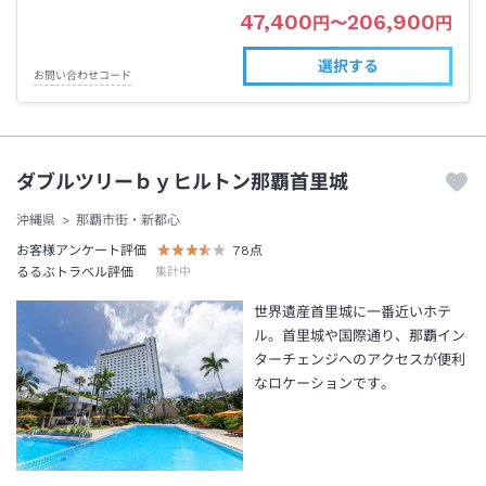
47,400
206,900
円
〜
円
選択する
お問い合わせコード
ダブルツリーｂｙヒルトン那覇首里城
沖縄県
那覇市街・新都心
お客様アンケート評価
78
点
るるぶトラベル評価
集計中
世界遺産首里城に一番近いホテ
ル。首里城や国際通り、那覇イン
ターチェンジへのアクセスが便利
なロケーションです。