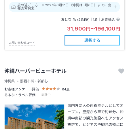
旅の過ごし方 ※2027年3月31日（沖縄は5月6日）までに出
発の方対象
おとな1名 (
2
名1室)｜
1泊
｜消費税込
31,900
196,100
円
〜
円
選択する
お問い合わせコード
沖縄ハーバービューホテル
沖縄県
那覇市街・新都心
お客様アンケート評価
84
点
るるぶトラベル評価
集計中
国内外要人の迎賓ホテルとしてオ
ープン。空港から車で約15分、沖
縄中南部の観光施設へもアクセス
抜群で、ビジネスや観光の拠点に