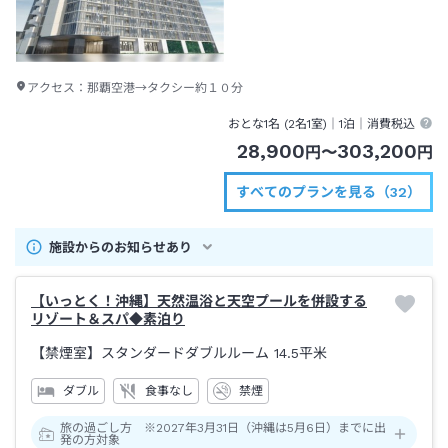
アクセス：
那覇空港→タクシー約１０分
おとな1名 (
2
名1室)｜
1泊
｜消費税込
28,900
303,200
円
〜
円
すべてのプランを見る（32）
施設からのお知らせあり
【いっとく！沖縄】天然温浴と天空プールを併設する
リゾート＆スパ◆素泊り
【禁煙室】スタンダードダブルルーム
14.5平米
ダブル
食事なし
禁煙
旅の過ごし方 ※2027年3月31日（沖縄は5月6日）までに出
発の方対象