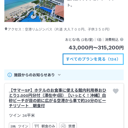
ト。
アクセス：
空港リムジンバス（片道 大人７００円、子供３５０円）
おとな1名 (
2
名1室)｜
1泊
｜消費税込
43,000
315,200
円
〜
円
すべてのプランを見る（134）
施設からのお知らせあり
【サマーSP】ホテルのお食事に使える館内利用券おひ
とり2,000円分付（滞在中1回）【いっとく！沖縄】白
砂ビーチが目の前に広がる空港から車で約20分のビー
チリゾート 朝食付
ツイン
34平米
ツイン
朝食のみ
禁煙