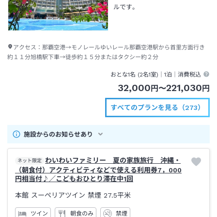
ルです。
アクセス：
那覇空港→モノレールゆいレール那覇空港駅から首里方面行き
約１１分旭橋駅下車→徒歩約１５分またはタクシー約２分
おとな1名 (
2
名1室)｜
1泊
｜消費税込
32,000
221,030
円
〜
円
すべてのプランを見る（273）
施設からのお知らせあり
わいわいファミリー 夏の家族旅行 沖縄・
ネット限定
（朝食付）アクティビティなどで使える利用券7，000
円相当付♪／こどもおひとり滞在中1回
本館 スーペリアツイン 禁煙
27.5平米
ツイン
朝食のみ
禁煙