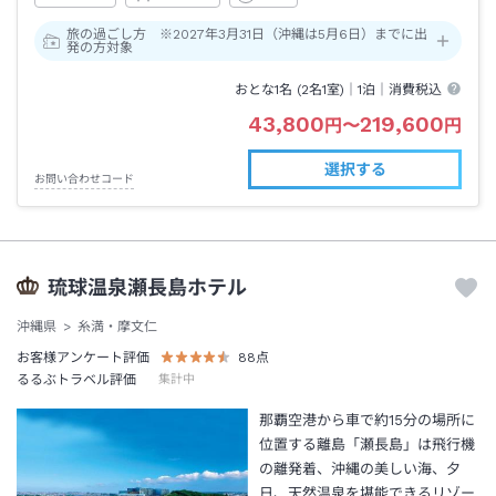
旅の過ごし方 ※2027年3月31日（沖縄は5月6日）までに出
発の方対象
おとな1名 (
2
名1室)｜
1泊
｜消費税込
43,800
219,600
円
〜
円
選択する
お問い合わせコード
琉球温泉瀬長島ホテル
沖縄県
糸満・摩文仁
お客様アンケート評価
88
点
るるぶトラベル評価
集計中
那覇空港から車で約15分の場所に
位置する離島「瀬長島」は飛行機
の離発着、沖縄の美しい海、夕
日、天然温泉を堪能できるリゾー