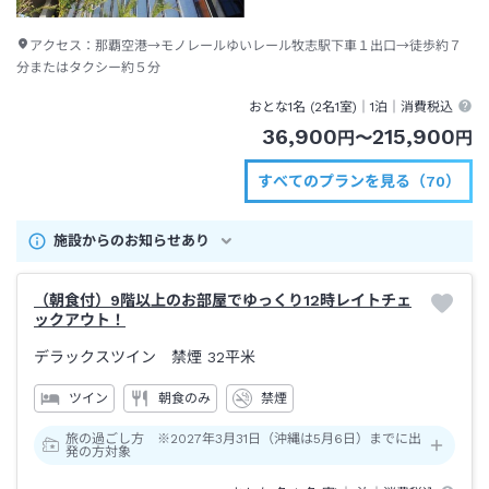
アクセス：
那覇空港→モノレールゆいレール牧志駅下車１出口→徒歩約７
分またはタクシー約５分
おとな1名 (
2
名1室)｜
1泊
｜消費税込
36,900
215,900
円
〜
円
すべてのプランを見る（70）
施設からのお知らせあり
（朝食付）9階以上のお部屋でゆっくり12時レイトチェ
ックアウト！
デラックスツイン 禁煙
32平米
ツイン
朝食のみ
禁煙
旅の過ごし方 ※2027年3月31日（沖縄は5月6日）までに出
発の方対象