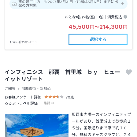
旅の過ごし方 ※2027年3月31日（沖縄は5月6日）までに出
発の方対象
おとな1名 (
2
名1室)｜
1泊
｜消費税込
45,500
214,300
円
〜
円
選択する
お問い合わせコード
インフィニシス 那覇 首里城 ｂｙ ヒュー
イットリゾート
沖縄県
那覇市街・新都心
お客様アンケート評価
79
点
るるぶトラベル評価
集計中
那覇市内唯一のインフィニティプ
ールがあり、首里城まで徒歩約１
５分。国際通りまで車で約１０
分。無料のキッズクラブと、２４