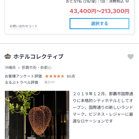
おとな1名 (
2
名1室)｜
1泊
｜消費税込
43,400
213,300
円
〜
円
選択する
お問い合わせコード
ホテルコレクティブ
沖縄県
那覇市街・新都心
お客様アンケート評価
85
点
るるぶトラベル評価
集計中
２０１９年１２月、那覇市国際通
りに本格的シティホテルとしてオ
ープン。国際通りの新しいランド
マーク。ビジネス・レジャーに最
適なロケーションです