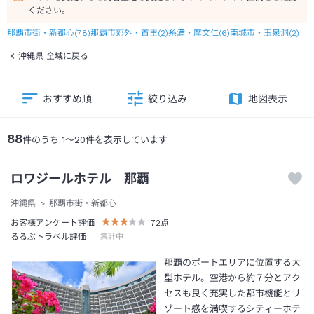
ください。
那覇市街・新都心
(
78
)
那覇市郊外・首里
(
2
)
糸満・摩文仁
(
6
)
南城市・玉泉洞
(
2
)
沖縄県 全域に戻る
おすすめ順
絞り込み
地図表示
88
件のうち
1
～
20
件を表示しています
ロワジールホテル 那覇
沖縄県
那覇市街・新都心
お客様アンケート評価
72
点
るるぶトラベル評価
集計中
那覇のポートエリアに位置する大
型ホテル。空港から約７分とアク
セスも良く充実した都市機能とリ
ゾート感を満喫するシティーホテ