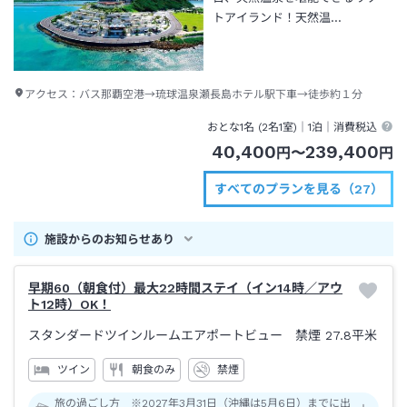
トアイランド！天然温…
アクセス：
バス那覇空港→琉球温泉瀬長島ホテル駅下車→徒歩約１分
おとな1名 (
2
名1室)｜
1泊
｜消費税込
40,400
239,400
円
〜
円
すべてのプランを見る（27）
施設からのお知らせあり
早期60（朝食付）最大22時間ステイ（イン14時／アウ
ト12時）OK！
スタンダードツインルームエアポートビュー 禁煙
27.8平米
ツイン
朝食のみ
禁煙
旅の過ごし方 ※2027年3月31日（沖縄は5月6日）までに出