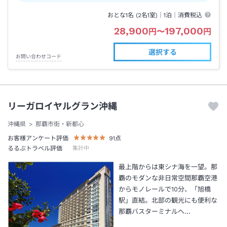
おとな1名 (
2
名1室)｜
1泊
｜消費税込
28,900
197,000
円
〜
円
選択する
お問い合わせコード
リーガロイヤルグラン沖縄
沖縄県
那覇市街・新都心
お客様アンケート評価
91
点
るるぶトラベル評価
集計中
最上階からは東シナ海を一望。那
覇のモダンな非日常空間那覇空港
からモノレールで10分、「旭橋
駅」直結。北部の観光にも便利な
那覇バスターミナルへ…