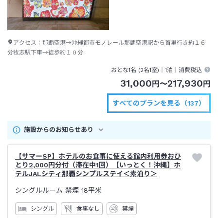
アクセス：
那覇空港→沖縄都市モノレール那覇空港駅から首里行き約１６
分牧志駅下車→徒歩約１０分
おとな1名 (
2
名1室)｜
1泊
｜消費税込
31,000
217,930
円
〜
円
すべてのプランを見る（137）
施設からのお知らせあり
【サマーSP】ホテルのお食事に使える館内利用券おひ
とり2,000円分付（滞在中1回）【いっとく！沖縄】ホ
テルJALシティ那覇シンプルステイ＜素泊り＞
シングルルーム 禁煙
18平米
シングル
食事なし
禁煙