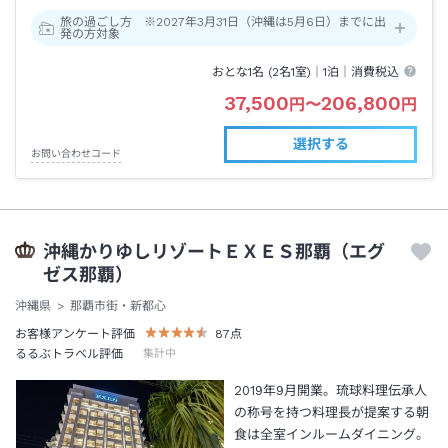
旅の過ごし方 ※2027年3月31日（沖縄は5月6日）までに出
発の方対象
おとな1名 (
2
名1室)｜
1泊
｜消費税込
37,500
206,800
円
〜
円
選択する
お問い合わせコード
沖縄かりゆしリゾートＥＸＥＳ那覇（エグ
ゼス那覇）
沖縄県
那覇市街・新都心
お客様アンケート評価
87
点
るるぶトラベル評価
集計中
2019年9月開業。琉球料理伝承人
の称号を持つ料理長が提案する朝
食は全室インルームダイニング。