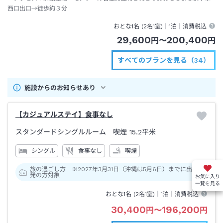
西口出口→徒歩約３分
おとな1名 (
2
名1室)｜
1泊
｜消費税込
29,600
200,400
円
〜
円
すべてのプランを見る（34）
施設からのお知らせあり
【カジュアルステイ】食事なし
スタンダードシングルルーム 喫煙
15.2平米
シングル
食事なし
喫煙
旅の過ごし方 ※2027年3月31日（沖縄は5月6日）までに出
発の方対象
お気に入り
一覧を見る
おとな1名 (
2
名1室)｜
1泊
｜消費税込
30,400
196,200
円
〜
円