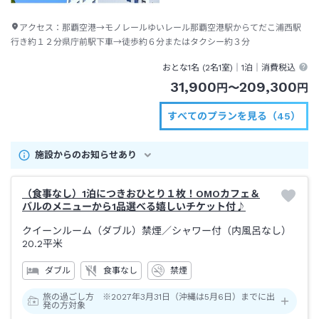
アクセス：
那覇空港→モノレールゆいレール那覇空港駅からてだこ浦西駅
行き約１２分県庁前駅下車→徒歩約６分またはタクシー約３分
おとな1名 (
2
名1室)｜
1泊
｜消費税込
31,900
209,300
円
〜
円
すべてのプランを見る（45）
施設からのお知らせあり
（食事なし）1泊につきおひとり１枚！OMOカフェ＆
バルのメニューから1品選べる嬉しいチケット付♪
クイーンルーム（ダブル）禁煙
／シャワー付（内風呂なし）
20.2平米
ダブル
食事なし
禁煙
旅の過ごし方 ※2027年3月31日（沖縄は5月6日）までに出
発の方対象