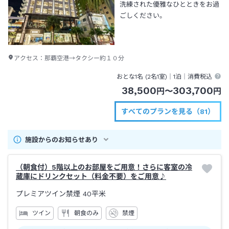
洗練された優雅なひとときをお過
ごしください。
アクセス：
那覇空港→タクシー約１０分
おとな1名 (
2
名1室)｜
1泊
｜消費税込
38,500
303,700
円
〜
円
すべてのプランを見る（81）
施設からのお知らせあり
（朝食付）5階以上のお部屋をご用意！さらに客室の冷
蔵庫にドリンクセット（料金不要）をご用意♪
プレミアツイン禁煙
40平米
ツイン
朝食のみ
禁煙