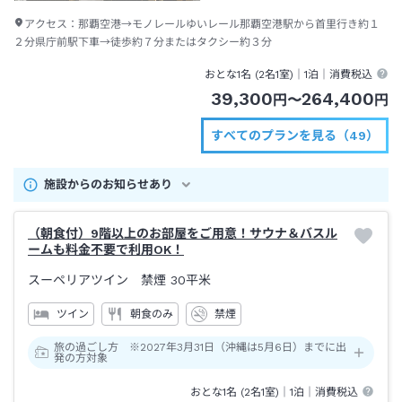
アクセス：
那覇空港→モノレールゆいレール那覇空港駅から首里行き約１
２分県庁前駅下車→徒歩約７分またはタクシー約３分
おとな1名 (
2
名1室)｜
1泊
｜消費税込
39,300
264,400
円
〜
円
すべてのプランを見る（49）
施設からのお知らせあり
（朝食付）9階以上のお部屋をご用意！サウナ＆バスル
ームも料金不要で利用OK！
スーペリアツイン 禁煙
30平米
ツイン
朝食のみ
禁煙
旅の過ごし方 ※2027年3月31日（沖縄は5月6日）までに出
発の方対象
おとな1名 (
2
名1室)｜
1泊
｜消費税込