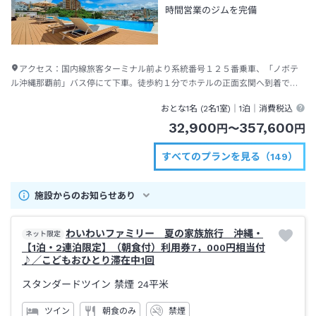
時間営業のジムを完備
アクセス：
国内線旅客ターミナル前より系統番号１２５番乗車、「ノボテ
ル沖縄那覇前」バス停にて下車。徒歩約１分でホテルの正面玄関へ到着で
す。 大人 ２８０円（所要時間：約４０分道路事情により所要時間は変動しま
おとな1名 (
2
名1室)｜
1泊
｜消費税込
す）
32,900
357,600
円
〜
円
すべてのプランを見る（149）
施設からのお知らせあり
わいわいファミリー 夏の家族旅行 沖縄・
ネット限定
【1泊・2連泊限定】（朝食付）利用券7，000円相当付
♪／こどもおひとり滞在中1回
スタンダードツイン 禁煙
24平米
ツイン
朝食のみ
禁煙