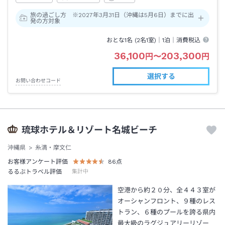
旅の過ごし方 ※2027年3月31日（沖縄は5月6日）までに出
発の方対象
おとな1名 (
2
名1室)｜
1泊
｜消費税込
36,100
203,300
円
〜
円
選択する
お問い合わせコード
琉球ホテル＆リゾート名城ビーチ
沖縄県
糸満・摩文仁
お客様アンケート評価
86
点
るるぶトラベル評価
集計中
空港から約２０分、全４４３室が
オーシャンフロント、９種のレス
トラン、６種のプールを誇る県内
最大級のラグジュアリーリゾー