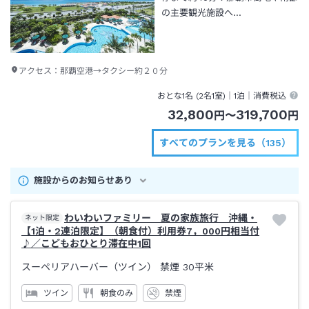
の主要観光施設へ…
アクセス：
那覇空港→タクシー約２０分
おとな1名 (
2
名1室)｜
1泊
｜消費税込
32,800
319,700
円
〜
円
すべてのプランを見る（135）
施設からのお知らせあり
わいわいファミリー 夏の家族旅行 沖縄・
ネット限定
【1泊・2連泊限定】（朝食付）利用券7，000円相当付
♪／こどもおひとり滞在中1回
スーペリアハーバー（ツイン） 禁煙
30平米
ツイン
朝食のみ
禁煙