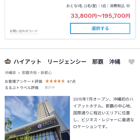
おとな1名 (
2
名1室)｜
1泊
｜消費税込
33,800
195,700
円
〜
円
選択する
お問い合わせコード
ハイアット リージェンシー 那覇 沖縄
沖縄県
那覇市街・新都心
お客様アンケート評価
87
点
るるぶトラベル評価
集計中
2015年7月オープン、沖縄初のハ
イアットホテル。那覇の中心地、
国際通りに程近いエリアに位置
し、ビジネス・レジャーに最適な
ロケーションです。