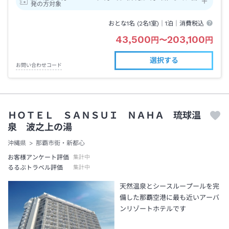
発の方対象
おとな1名 (
2
名1室)｜
1泊
｜消費税込
43,500
203,100
円
〜
円
選択する
お問い合わせコード
ＨＯＴＥＬ ＳＡＮＳＵＩ ＮＡＨＡ 琉球温
泉 波之上の湯
沖縄県
那覇市街・新都心
お客様アンケート評価
集計中
るるぶトラベル評価
集計中
天然温泉とシースループールを完
備した那覇空港に最も近いアーバ
ンリゾートホテルです