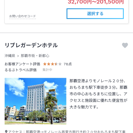
32,700
201,500
円
〜
円
選択する
お問い合わせコード
リブレガーデンホテル
沖縄県
那覇市街・新都心
お客様アンケート評価
78
点
るるぶトラベル評価
集計中
那覇空港よりモノレール２０分、
おもろまち駅下車徒歩３分。那覇
市の中心おもろまちに位置し、ア
クセスと施設面に優れた便宜性が
大きな魅力です。
アクセス：
那覇空港→モノレール首里方面行き約２０分おもろまち駅下車