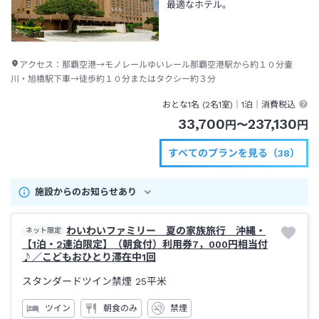
最適なホテル。
アクセス：
那覇空港→モノレールゆいレール那覇空港駅から約１０分壷
川・旭橋駅下車→徒歩約１０分またはタクシー約３分
おとな1名 (
2
名1室)｜
1泊
｜消費税込
33,700
237,130
円
〜
円
すべてのプランを見る（38）
施設からのお知らせあり
わいわいファミリー 夏の家族旅行 沖縄・
ネット限定
【1泊・2連泊限定】（朝食付）利用券7，000円相当付
♪／こどもおひとり滞在中1回
スタンダードツイン禁煙
25平米
ツイン
朝食のみ
禁煙