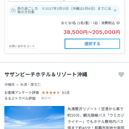
旅の過ごし方 ※2027年3月31日（沖縄は5月6日）までに出
発の方対象
おとな1名 (
2
名1室)｜
1泊
｜消費税込
38,500
205,000
円
〜
円
選択する
お問い合わせコード
サザンビーチホテル＆リゾート沖縄
沖縄県
糸満・摩文仁
お客様アンケート評価
82
点
るるぶトラベル評価
集計中
糸満贅沢リゾート！空港から車で
約20分、観光路線バス「ウミカジ
ライナー」でもホテル敷地内バス
停まで約45分！那覇市街地や南部