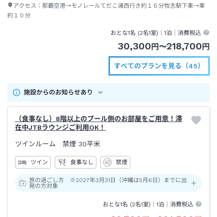
アクセス：
那覇空港→モノレールてだこ浦西行き約１６分牧志駅下車→車
約１０分
おとな1名 (
2
名1室)｜
1泊
｜消費税込
30,300
218,700
円
〜
円
すべてのプランを見る（45）
施設からのお知らせあり
（食事なし）8階以上のプール側のお部屋をご用意！滞
在中JTBラウンジご利用OK！
ツインルーム 禁煙
30平米
ツイン
食事なし
禁煙
旅の過ごし方 ※2027年3月31日（沖縄は5月6日）までに出
発の方対象
おとな1名 (
2
名1室)｜
1泊
｜消費税込