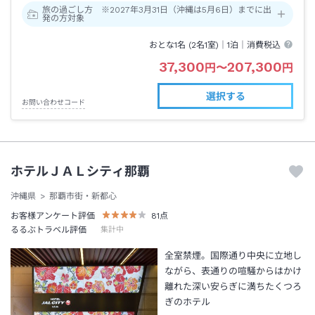
旅の過ごし方 ※2027年3月31日（沖縄は5月6日）までに出
発の方対象
おとな1名 (
2
名1室)｜
1泊
｜消費税込
37,300
207,300
円
〜
円
選択する
お問い合わせコード
ホテルＪＡＬシティ那覇
沖縄県
那覇市街・新都心
お客様アンケート評価
81
点
るるぶトラベル評価
集計中
全室禁煙。国際通り中央に立地し
ながら、表通りの喧騒からはかけ
離れた深い安らぎに満ちたくつろ
ぎのホテル