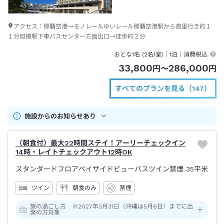
アクセス：
那覇空港→モノレールゆいレール那覇空港駅から首里行き約１
１分旭橋駅下車バスセンター方面出口→徒歩約２分
おとな1名 (
2
名1室)｜
1泊
｜消費税込
33,800
286,000
円
〜
円
すべてのプランを見る（147）
施設からのお知らせあり
（朝食付）最大22時間ステイ！アーリーチェックイン
14時・レイトチェックアウト12時OK
スタンダードフロアベイサイドビューバスツイン禁煙
35平米
ツイン
朝食のみ
禁煙
旅の過ごし方 ※2027年3月31日（沖縄は5月6日）までに出
発の方対象