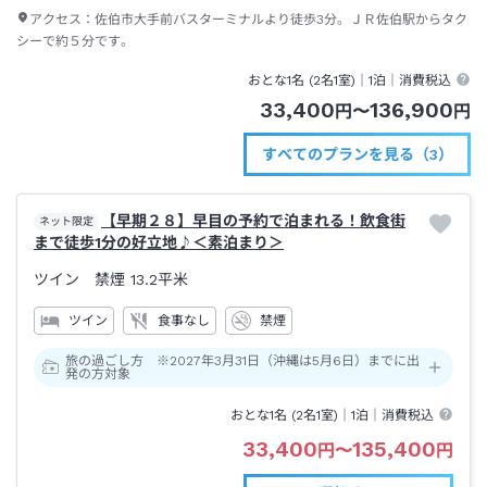
アクセス：
佐伯市大手前バスターミナルより徒歩3分。ＪＲ佐伯駅からタク
シーで約５分です。
おとな1名 (
2
名1室)｜
1泊
｜消費税込
33,400
136,900
円
〜
円
すべてのプランを見る（3）
【早期２８】早目の予約で泊まれる！飲食街
ネット限定
まで徒歩1分の好立地♪＜素泊まり＞
ツイン 禁煙
13.2平米
ツイン
食事なし
禁煙
旅の過ごし方 ※2027年3月31日（沖縄は5月6日）までに出
発の方対象
おとな1名 (
2
名1室)｜
1泊
｜消費税込
33,400
135,400
円
〜
円