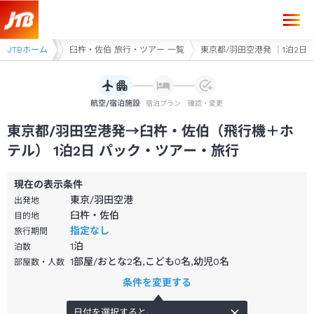
東京都/羽田空港発→臼杵・佐伯 1泊2日（飛行機＋ホテル）パック・ツア
 旅行・ツアー
JTBホーム
臼杵・佐伯 旅行・ツアー 一覧
東京都/羽田空港発 ｜1泊2日
航空/宿泊施設
宿泊プラン
確認・変更
東京都/羽田空港発→臼杵・佐伯（飛行機＋ホ
テル） 1泊2日 パック・ツアー・旅行
現在の表示条件
東京/羽田空港
出発地
臼杵・佐伯
目的地
指定なし
旅行期間
1
泊
泊数
1部屋/おとな2名,こども0名,幼児0名
部屋数・人数
条件を変更する
日付を選択すると、