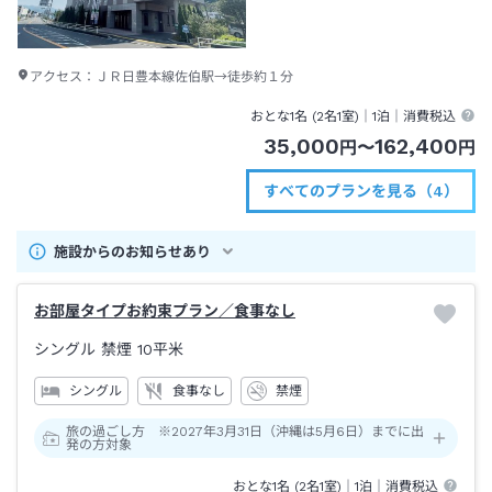
アクセス：
ＪＲ日豊本線佐伯駅→徒歩約１分
おとな1名 (
2
名1室)｜
1泊
｜消費税込
35,000
162,400
円
〜
円
すべてのプランを見る（4）
施設からのお知らせあり
お部屋タイプお約束プラン／食事なし
シングル 禁煙
10平米
シングル
食事なし
禁煙
旅の過ごし方 ※2027年3月31日（沖縄は5月6日）までに出
発の方対象
おとな1名 (
2
名1室)｜
1泊
｜消費税込