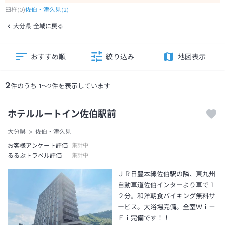
臼杵
(
0
)
佐伯・津久見
(
2
)
大分県 全域に戻る
おすすめ順
絞り込み
地図表示
2
件のうち
1
～
2
件を表示しています
ホテルルートイン佐伯駅前
大分県
佐伯・津久見
お客様アンケート評価
集計中
るるぶトラベル評価
集計中
ＪＲ日豊本線佐伯駅の隣、東九州
自動車道佐伯インターより車で１
２分。和洋朝食バイキング無料サ
ービス。大浴場完備。全室Ｗｉ－
Ｆｉ完備です！！