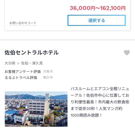
36,000
162,100
円
〜
円
選択する
お問い合わせコード
佐伯セントラルホテル
大分県
佐伯・津久見
お客様アンケート評価
対象外
るるぶトラベル評価
集計中
バスルームとエアコン全館リニュ
ーアル！佐伯市中心に位置してお
り利便性最高！市内最大の飲食街
まで徒歩30秒！人気マンガ約
1000冊読み放題！