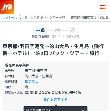
東京都/羽田空港発→的山大島・生月島 1泊2日（飛行機＋ホテル）パック
・ツアー
JTBホーム
的山大島・生月島 旅行・ツアー 一覧
東京都/羽田空港発 ｜1泊2日
航空/宿泊施設
宿泊プラン
確認・変更
東京都/羽田空港発→的山大島・生月島（飛行
機＋ホテル） 1泊2日 パック・ツアー・旅行
現在の表示条件
東京/羽田空港
出発地
的山大島・生月島
目的地
指定なし
旅行期間
1
泊
泊数
1部屋/おとな2名,こども0名,幼児0名
部屋数・人数
条件を変更する
日付を選択すると、