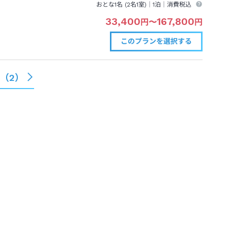
おとな1名 (
2
名1室)｜
1泊
｜消費税込
33,400
167,800
円
〜
円
このプランを
選択する
る（
2
）