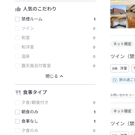
人気のこだわり
禁煙ルーム
1
ツイン
0
和室
0
ネット限定
和洋室
0
ツイン（禁
温泉
0
露天風呂付客室
0
洋室
旅の過ご
食事タイプ
お問い合わせコー
夕食/朝食付き
0
ネット限定
朝食のみ
1
食事なし
1
ツイン（禁
夕食のみ
0