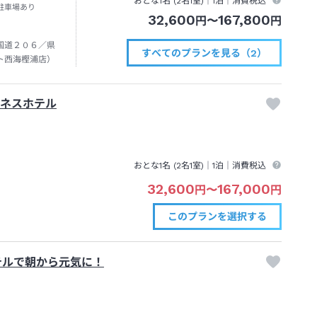
おとな1名 (
2
名1室)｜
1泊
｜消費税込
駐車場あり
32,600
167,800
円
〜
円
国道２０６／県
すべてのプランを見る（2）
ト西海樫浦店）
ジネスホテル
おとな1名 (
2
名1室)｜
1泊
｜消費税込
32,600
167,000
円
〜
円
このプランを
選択する
テルで朝から元気に！