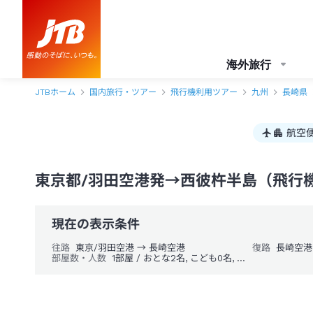
東京都/羽田空港発→西彼杵半島 1泊2日（飛行機＋ホテル）パック・ツア
海外旅行
JTBホーム
国内旅行・ツアー
飛行機利用ツアー
九州
長崎県
航空
東京都/羽田空港発→西彼杵半島（飛行機
現在の表示条件
往路
東京/羽田空港 → 長崎空港
復路
長崎空港
部屋数・人数
1部屋 / おとな2名, こども0名, 幼児0名