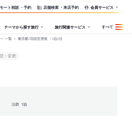
モート相談
・予約
店舗検索
・来店予約
会員サービス
すべて
テーマから探す旅行
旅行関連サービス
ー 一覧
東京都/羽田空港発 ｜1泊2日
認・変更
泊数
1
泊