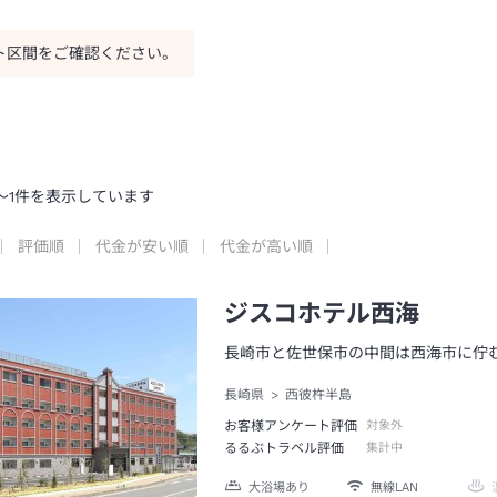
ト区間をご確認ください。
～
1
件を表示しています
評価順
代金が安い順
代金が高い順
ジスコホテル西海
長崎市と佐世保市の中間は西海市に佇む
長崎県
西彼杵半島
お客様アンケート評価
対象外
るるぶトラベル評価
集計中
大浴場あり
無線LAN