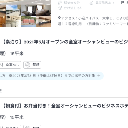
駅徒歩５分
露天風呂あり
かけ流しあり
アクセス：
小迎バイパス 大串Ｉ．Ｃより
道１２号線利用 （目標物：ファミリーマー
【素泊り】2021年5月オープンの全室オーシャンビューのビ
煙）
15平米
食事なし
禁煙
し方 ※2027年3月31日（沖縄は5月6日）までに出発の方対象
ド
【朝食付】お弁当付き！全室オーシャンビューのビジネスホ
煙）
15平米