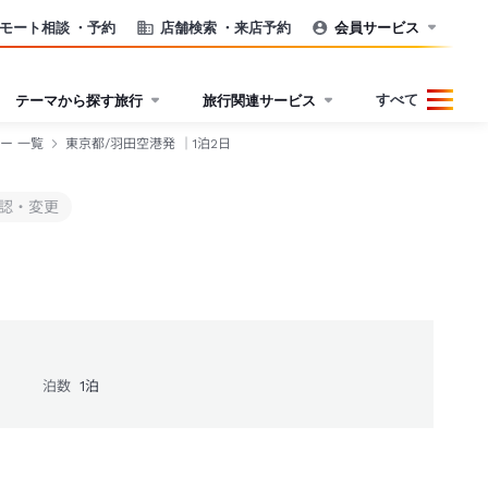
モート相談
・予約
店舗検索
・来店予約
会員サービス
すべて
テーマから探す旅行
旅行関連サービス
ー 一覧
東京都/羽田空港発 ｜1泊2日
認・変更
泊数
1
泊