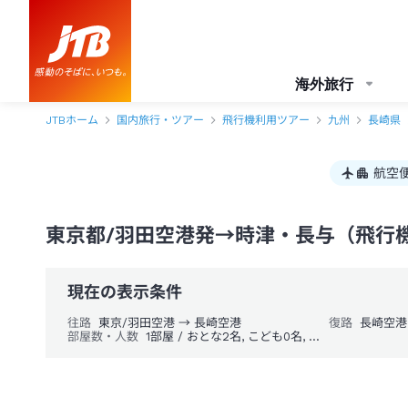
東京都/羽田空港発→時津・長与 1泊2日（飛行機＋ホテル）パック・ツア
海外旅行
JTBホーム
国内旅行・ツアー
飛行機利用ツアー
九州
長崎県
航空
東京都/羽田空港発→時津・長与（飛行機
現在の表示条件
往路
東京/羽田空港 → 長崎空港
復路
長崎空港
部屋数・人数
1部屋 / おとな2名, こども0名, 幼児0名