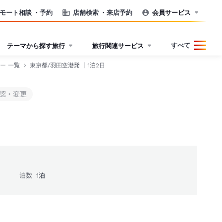
モート相談
・予約
店舗検索
・来店予約
会員サービス
すべて
テーマから探す旅行
旅行関連サービス
ー 一覧
東京都/羽田空港発 ｜1泊2日
認・変更
泊数
1
泊