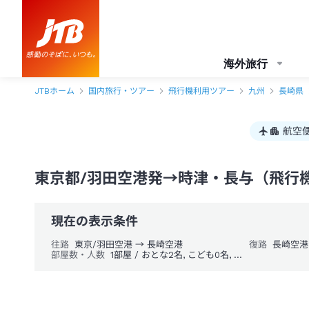
東京都/羽田空港発→時津・長与 1泊2日（飛行機＋ホテル）パック・ツア
海外旅行
JTBホーム
国内旅行・ツアー
飛行機利用ツアー
九州
長崎県
航空
東京都/羽田空港発→時津・長与（飛行機
現在の表示条件
往路
東京/羽田空港 → 長崎空港
復路
長崎空港
部屋数・人数
1部屋 / おとな2名, こども0名, 幼児0名