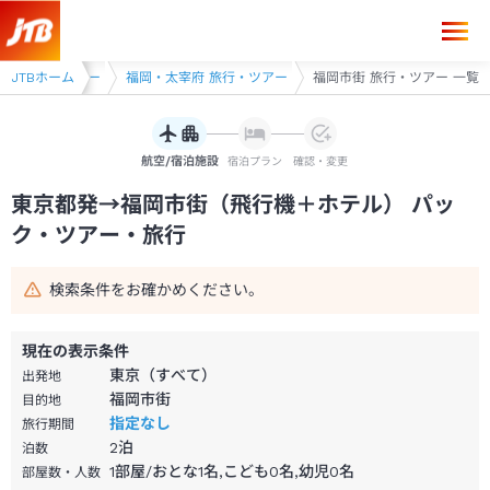
岡県 旅行・ツアー
JTBホーム
福岡・太宰府 旅行・ツアー
福岡市街 旅行・ツアー 一覧
航空/宿泊施設
宿泊プラン
確認・変更
東京都発→福岡市街（飛行機＋ホテル） パッ
ク・ツアー・旅行
検索条件をお確かめください。
現在の表示条件
東京（すべて）
出発地
福岡市街
目的地
指定なし
旅行期間
2
泊
泊数
1部屋/おとな1名,こども0名,幼児0名
部屋数・人数