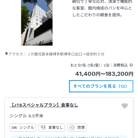
親切で丁寧な応対、清潔で機能的
な客室、館内焼成のパンを中心と
したこだわりの朝食を提供。
アクセス：
ＪＲ鹿児島本線博多駅博多口出口→徒歩約５分
おとな1名 (
1
名1室)｜
2泊
｜消費税込
41,400
183,200
円
〜
円
すべてのプランを見る（12）
【JTBスペシャルプラン】食事なし
シングル
9.5平米
シングル
食事なし
禁煙