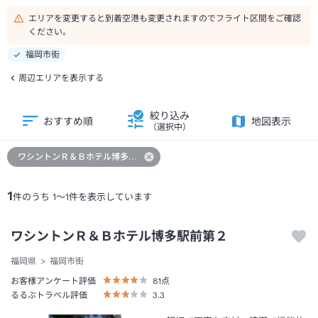
エリアを変更すると到着空港も変更されますのでフライト区間をご確認
ください。
福岡市街
周辺エリアを表示する
絞り込み
おすすめ順
地図表示
（選択中）
ワシントンＲ＆Ｂホテル博多駅前第２
1
件のうち
1
～
1
件を表示しています
ワシントンＲ＆Ｂホテル博多駅前第２
福岡県
福岡市街
お客様アンケート評価
81
点
るるぶトラベル評価
3.3