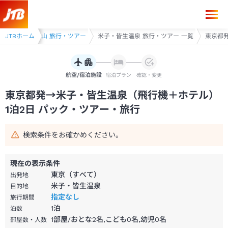
東京都発→米子・皆生温泉 1泊2日（飛行機＋ホテル）パック・ツアー-J
皆生・境港・大山 旅行・ツアー
JTBホーム
米子・皆生温泉 旅行・ツアー 一覧
東京都発
航空/宿泊施設
宿泊プラン
確認・変更
東京都発→米子・皆生温泉（飛行機＋ホテル）
1泊2日 パック・ツアー・旅行
検索条件をお確かめください。
現在の表示条件
東京（すべて）
出発地
米子・皆生温泉
目的地
指定なし
旅行期間
1
泊
泊数
1部屋/おとな2名,こども0名,幼児0名
部屋数・人数