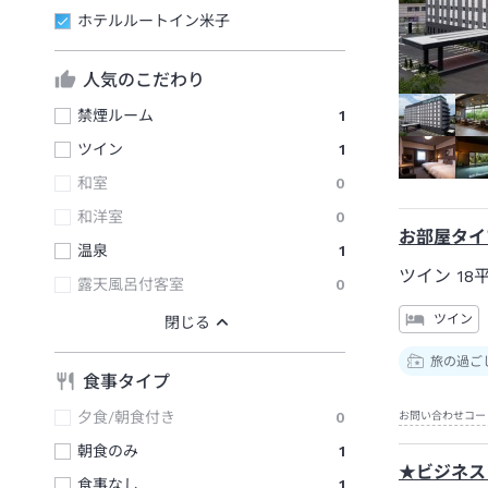
ホテルルートイン米子
人気のこだわり
禁煙ルーム
1
ツイン
1
和室
0
和洋室
0
お部屋タイ
温泉
1
ツイン
18
露天風呂付客室
0
ツイン
旅の過ご
食事タイプ
夕食/朝食付き
0
お問い合わせコー
朝食のみ
1
★ビジネス
食事なし
1