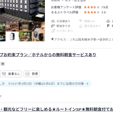
鳥取県
米子・皆生温泉
お客様アンケート評価
79
点
るるぶトラベル評価
3.6
大浴場あり
無線LAN
駅徒歩５分
露天風呂あり
かけ流しあり
アクセス：
ＪＲ山陰本線米子駅→徒歩約１
プお約束プラン／ホテルからの無料朝食サービスあり
平米
食事なし
禁煙
し方 ※2027年3月31日（沖縄は5月6日）までに出発の方対象
ド
・観光などフリーに楽しめる★ルートインSP★無料朝食付で