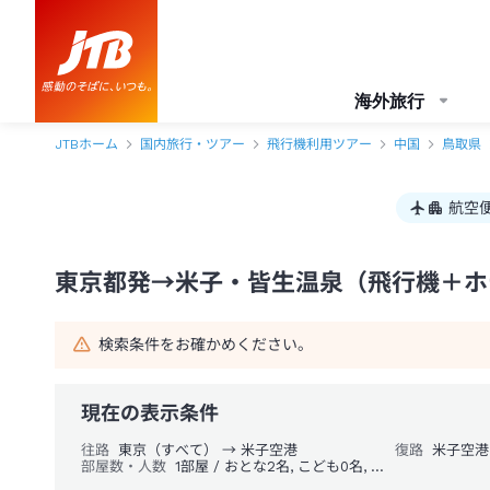
東京都発→米子・皆生温泉 1泊2日（飛行機＋ホテル）パック・ツアー-J
海外旅行
JTBホーム
国内旅行・ツアー
飛行機利用ツアー
中国
鳥取県
航空
東京都発→米子・皆生温泉（飛行機＋ホテ
検索条件をお確かめください。
現在の表示条件
往路
東京（すべて） → 米子空港
復路
米子空港
部屋数・人数
1部屋 / おとな2名, こども0名, 幼児0名