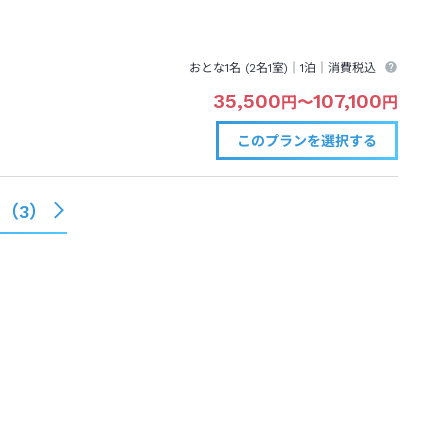
おとな1名 (
2
名1室)｜
1泊
｜消費税込
35,500
107,100
円
〜
円
このプランを
選択する
る（
3
）