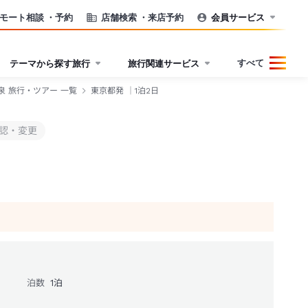
モート相談
・予約
店舗検索
・来店予約
会員サービス
すべて
テーマから探す旅行
旅行関連サービス
泉 旅行・ツアー 一覧
東京都発 ｜1泊2日
認・変更
泊数
1
泊