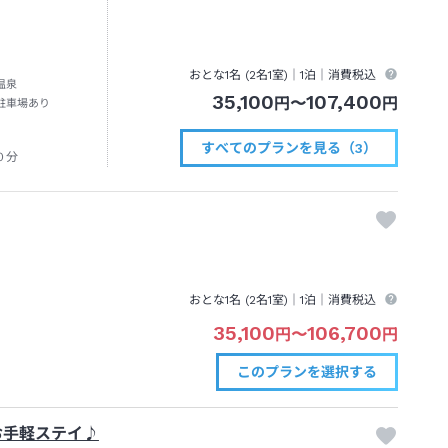
おとな1名 (
2
名1室)｜
1泊
｜消費税込
温泉
35,100
107,400
円
〜
円
駐車場あり
すべてのプランを見る（3）
０分
おとな1名 (
2
名1室)｜
1泊
｜消費税込
35,100
106,700
円
〜
円
このプランを
選択する
お手軽ステイ♪