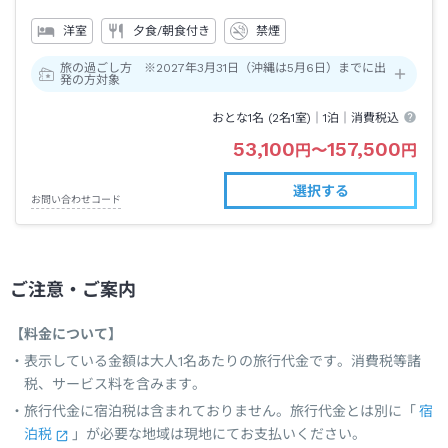
洋室
夕食/朝食付き
禁煙
旅の過ごし方 ※2027年3月31日（沖縄は5月6日）までに出
発の方対象
おとな1名 (
2
名1室)｜
1泊
｜消費税込
53,100
157,500
円
〜
円
選択する
お問い合わせコード
ご注意・ご案内
【料金について】
表示している金額は大人1名あたりの旅行代金です。消費税等諸
税、サービス料を含みます。
旅行代金に宿泊税は含まれておりません。旅行代金とは別に「
宿
泊税
」が必要な地域は現地にてお支払いください。