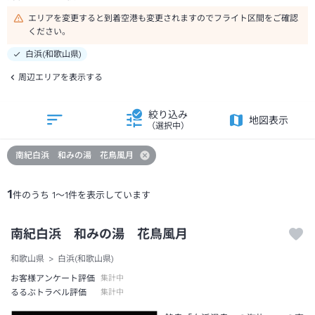
エリアを変更すると到着空港も変更されますのでフライト区間をご確認
ください。
白浜(和歌山県)
周辺エリアを表示する
絞り込み
地図表示
（選択中）
南紀白浜 和みの湯 花鳥風月
1
件のうち
1
～
1
件を表示しています
南紀白浜 和みの湯 花鳥風月
和歌山県
白浜(和歌山県)
お客様アンケート評価
集計中
るるぶトラベル評価
集計中