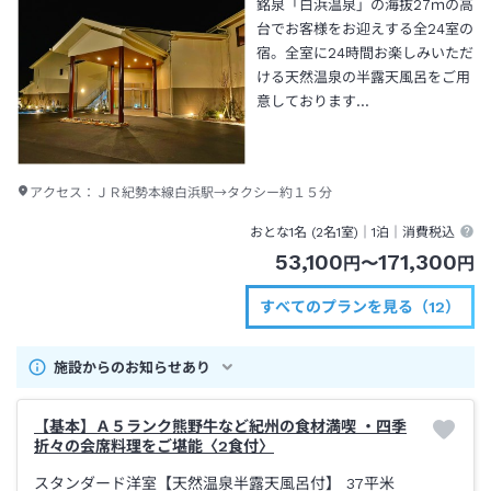
銘泉「白浜温泉」の海抜27ｍの高
台でお客様をお迎えする全24室の
宿。全室に24時間お楽しみいただ
ける天然温泉の半露天風呂をご用
意しております…
アクセス：
ＪＲ紀勢本線白浜駅→タクシー約１５分
おとな1名 (
2
名1室)｜
1泊
｜消費税込
53,100
171,300
円
〜
円
すべてのプランを見る（12）
施設からのお知らせあり
【基本】Ａ５ランク熊野牛など紀州の食材満喫 ・四季
折々の会席料理をご堪能〈2食付〉
スタンダード洋室【天然温泉半露天風呂付】
37平米