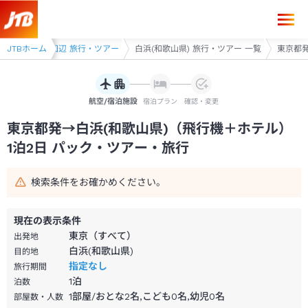
東京都発→白浜(和歌山県) 1泊2日（飛行機＋ホテル）パック・ツアー-J
アー
JTBホーム
白浜・田辺 旅行・ツアー
白浜(和歌山県) 旅行・ツアー 一覧
東京都発
航空/宿泊施設
宿泊プラン
確認・変更
東京都発→白浜(和歌山県)（飛行機＋ホテル）
1泊2日 パック・ツアー・旅行
検索条件をお確かめください。
現在の表示条件
東京（すべて）
出発地
白浜(和歌山県)
目的地
指定なし
旅行期間
1
泊
泊数
1部屋/おとな2名,こども0名,幼児0名
部屋数・人数